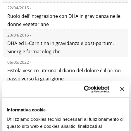
22/04/2015 -
Ruolo dell'integrazione con DHA in gravidanza nelle
donne vegetariane
20/04/2015 -
DHA ed L-Carnitina in gravidanza e post-partum.
Sinergie farmacologiche
06/05/2022 -
Fistola vescico-uterina: il diario del dolore è il primo
passo verso la guarigione
06/04/2015 -
Ferro (NaFe3+-EDTA), Lattoferrina, Vitamina C e
Vitamina B12: sinergie farmacologiche. Per
Informativa cookie
ottimizzare prevenzione e cura dell'anemia prima,
Utilizziamo cookies tecnici necessari al funzionamento di
durante e dopo la gravidanza
questo sito web e cookies analitici finalizzati al