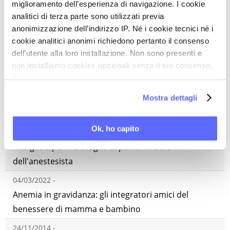
30/03/2015 -
miglioramento dell’esperienza di navigazione. I cookie
analitici di terza parte sono utilizzati previa
Acido folico e procreazione: il punto
anonimizzazione dell’indirizzo IP. Né i cookie tecnici né i
15/04/2022 -
cookie analitici anonimi richiedono pertanto il consenso
Vaginosi recidivante da Gardnerella: le possibili
dell’utente alla loro installazione. Non sono presenti e
implicazioni per la gravidanza
non installiamo cookies opzionali senza il tuo consenso.
Per maggiori informazioni ti invitiamo a leggere
02/02/2015 -
la nostra
Cookie Policy
.
Mostra dettagli
Come ottimizzare l'igiene intima in gravidanza e
puerperio: strategie di prevenzione
Ok, ho capito
19/01/2015 -
Analgesia per il travaglio di parto: il ruolo
dell'anestesista
04/03/2022 -
Anemia in gravidanza: gli integratori amici del
benessere di mamma e bambino
24/11/2014 -