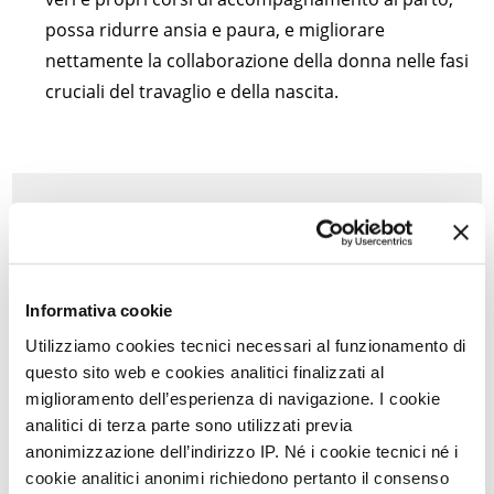
possa ridurre ansia e paura, e migliorare
nettamente la collaborazione della donna nelle fasi
cruciali del travaglio e della nascita.
La serie completa
Genomica e dolore: che cosa ci può
rivelare lo studio del DNA?
Informativa cookie
Ginecologia endocrino-metabolica: i
Utilizziamo cookies tecnici necessari al funzionamento di
trigger negletti di infiammazione e
questo sito web e cookies analitici finalizzati al
dolore nella donna
miglioramento dell’esperienza di navigazione. I cookie
analitici di terza parte sono utilizzati previa
Che cosa c'è dentro il dolore pelvico
anonimizzazione dell’indirizzo IP. Né i cookie tecnici né i
cronico: dalla fisiopatologia al
cookie analitici anonimi richiedono pertanto il consenso
razionale di cura