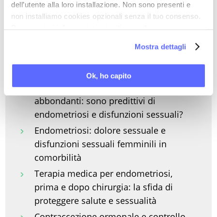
dell’utente alla loro installazione. Non sono presenti e
Intestino, microbiota e cervello
non installiamo cookies opzionali senza il tuo consenso.
viscerale: la prima regia del dolore
Per maggiori informazioni ti invitiamo a leggere
la nostra
Cookie Policy
.
Endometriosi, dolore e sessualità:
Mostra dettagli
come superare le persistenti omissioni
diagnostiche?
Ok, ho capito
Dismenorrea severa e cicli mestruali
abbondanti: sono predittivi di
endometriosi e disfunzioni sessuali?
Endometriosi: dolore sessuale e
disfunzioni sessuali femminili in
comorbilità
Terapia medica per endometriosi,
prima e dopo chirurgia: la sfida di
proteggere salute e sessualità
Contraccezione ormonale e controllo