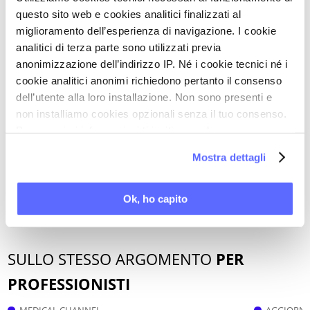
questo sito web e cookies analitici finalizzati al
STAMPA PDF
miglioramento dell’esperienza di navigazione. I cookie
analitici di terza parte sono utilizzati previa
anonimizzazione dell’indirizzo IP. Né i cookie tecnici né i
PAROLE CHIAVE DI QUESTO ARTICOLO
cookie analitici anonimi richiedono pertanto il consenso
dell’utente alla loro installazione. Non sono presenti e
ACIDO FOLICO
non installiamo cookies opzionali senza il tuo consenso.
ALLATTAMENTO AL SENO
Per maggiori informazioni ti invitiamo a leggere
DIFETTI DEL TUBO NEURALE
la nostra
Cookie Policy
.
Mostra dettagli
GRAVIDANZA
VITAMINE / VITAMINE ANTIOSSIDANTI
Ok, ho capito
SULLO STESSO ARGOMENTO
PER
PROFESSIONISTI