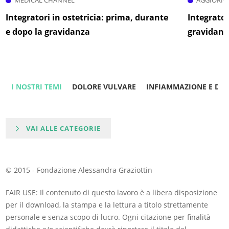
MEDICAL CHANNEL
AGGIORNA
Integratori in ostetricia: prima, durante
Integrator
e dopo la gravidanza
gravidanz
I NOSTRI TEMI
DOLORE VULVARE
INFIAMMAZIONE E DO
VAI ALLE CATEGORIE
© 2015 - Fondazione Alessandra Graziottin
FAIR USE: Il contenuto di questo lavoro è a libera disposizione
per il download, la stampa e la lettura a titolo strettamente
personale e senza scopo di lucro. Ogni citazione per finalità