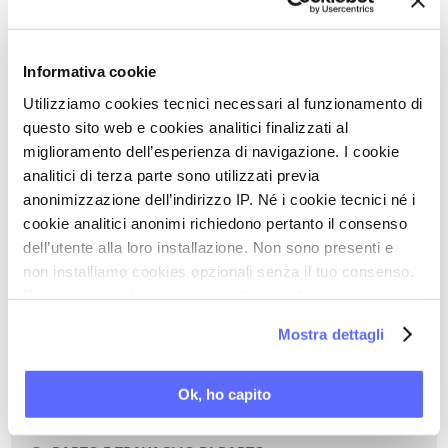
Leggi il full text dell'articolo su "Premesse e percorsi
per una cooperazione ottimale fra ginecologa/o ed
ostetrica/o"
Informativa cookie
Utilizziamo cookies tecnici necessari al funzionamento di
questo sito web e cookies analitici finalizzati al
miglioramento dell’esperienza di navigazione. I cookie
Torna a Aggiornamenti scientifici
analitici di terza parte sono utilizzati previa
anonimizzazione dell’indirizzo IP. Né i cookie tecnici né i
STAMPA PDF
cookie analitici anonimi richiedono pertanto il consenso
dell’utente alla loro installazione. Non sono presenti e
non installiamo cookies opzionali senza il tuo consenso.
PAROLE CHIAVE DI QUESTO ARTICOLO
Per maggiori informazioni ti invitiamo a leggere
la nostra
Cookie Policy
.
FORMAZIONE MEDICA
Mostra dettagli
GRAVIDANZA
LEGISLAZIONE
Ok, ho capito
OSTETRICIA