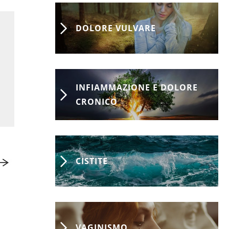
DOLORE VULVARE
INFIAMMAZIONE E DOLORE
CRONICO
CISTITE
FLASH DALLA RICERCA MEDICA
MEDICAL 
INTERNAZIONALE
Menopa
Artrosi dell'anca e del
artrosi
VAGINISMO