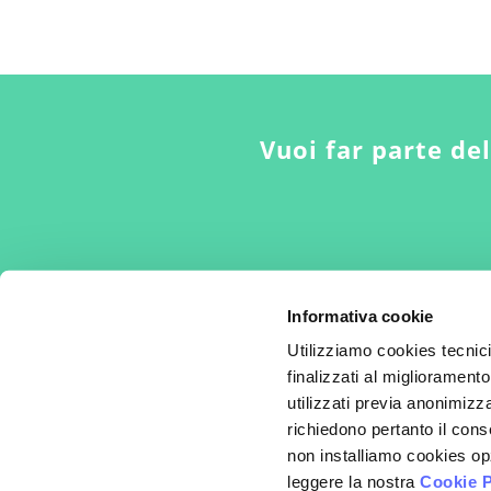
Vuoi far parte de
Informativa cookie
Utilizziamo cookies tecnic
finalizzati al miglioramento
utilizzati previa anonimizza
Per la cura del dolore nella donna
richiedono pertanto il cons
non installiamo cookies opz
© 2008-2026 - Fondazione Alessandra Graziottin
leggere la nostra
Cookie P