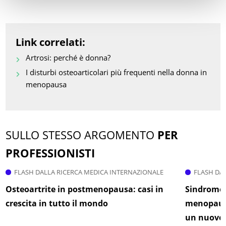
Link correlati:
Artrosi: perché è donna?
I disturbi osteoarticolari più frequenti nella donna in
menopausa
SULLO STESSO ARGOMENTO
PER
PROFESSIONISTI
FLASH DALLA RICERCA MEDICA INTERNAZIONALE
FLASH DA
Osteoartrite in postmenopausa: casi in
Sindrome 
crescita in tutto il mondo
menopausa
un nuovo 