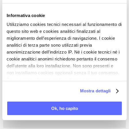
PAROLE CHIAVE DI QUESTO ARTICOLO
Informativa cookie
Utilizziamo cookies tecnici necessari al funzionamento di
APPARATO OSTEO-ARTICOLARE
questo sito web e cookies analitici finalizzati al
miglioramento dell’esperienza di navigazione. I cookie
ARTRALGIE
analitici di terza parte sono utilizzati previa
ATTIVITÀ FISICA
anonimizzazione dell’indirizzo IP. Né i cookie tecnici né i
DOLORE OSTEO-ARTICOLARE
cookie analitici anonimi richiedono pertanto il consenso
ESTROGENI
dell’utente alla loro installazione. Non sono presenti e
non installiamo cookies opzionali senza il tuo consenso.
GENETICA
Per maggiori informazioni ti invitiamo a leggere
MENOPAUSA E PERIMENOPAUSA
la nostra
Cookie Policy
.
OSTEOARTROSI
Mostra dettagli
SARCOPENIA
STILI DI VITA
Ok, ho capito
TERAPIA ORMONALE SOSTITUTIVA