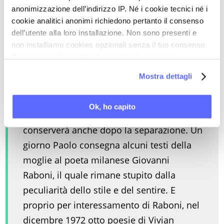
psicoterapia, ad aiutare la giovane a
anonimizzazione dell’indirizzo IP. Né i cookie tecnici né i
cookie analitici anonimi richiedono pertanto il consenso
rimettere ordine in un passato con troppe
dell’utente alla loro installazione. Non sono presenti e
radici, e a dare al futuro il colore della
non installiamo cookies opzionali senza il tuo consenso.
speranza accanto a quello del rimpianto.
Per maggiori informazioni ti invitiamo a leggere
Il cognome con cui infine è diventata
la nostra
Cookie Policy
.
Mostra dettagli
celebre è del marito, il pittore Paolo
Lamarque, con cui realizzerà l’idea tanto
Ok, ho capito
sognata di famiglia, al punto che lo
conserverà anche dopo la separazione. Un
giorno Paolo consegna alcuni testi della
moglie al poeta milanese Giovanni
Raboni, il quale rimane stupito dalla
peculiarità dello stile e del sentire. E
proprio per interessamento di Raboni, nel
dicembre 1972 otto poesie di Vivian