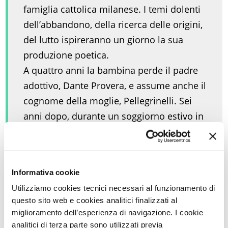
famiglia cattolica milanese. I temi dolenti
dell’abbandono, della ricerca delle origini,
del lutto ispireranno un giorno la sua
produzione poetica.
A quattro anni la bambina perde il padre
adottivo, Dante Provera, e assume anche il
cognome della moglie, Pellegrinelli. Sei
anni dopo, durante un soggiorno estivo in
colonia, Vivian scoprirà per caso di avere
anche un terzo cognome, Comba, quello
della madre biologica: ormai adolescente,
Informativa cookie
si metterà alla sua ricerca e a 19 anni
Utilizziamo cookies tecnici necessari al funzionamento di
finalmente la ritroverà. Risalgono a quegli
questo sito web e cookies analitici finalizzati al
anni i primi esperimenti poetici. E sarà
miglioramento dell’esperienza di navigazione. I cookie
proprio la poesia, insieme con una lunga
analitici di terza parte sono utilizzati previa