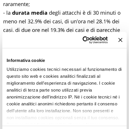
raramente;
- la
durata media
degli attacchi è di 30 minuti o
meno nel 32.9% dei casi, di un’ora nel 28.1% dei
casi, di due ore nel 19.3% dei casi e di parecchie
ore nel 19.5% dei casi;
- il
dolore
è moderato nel 52.2% e severo nel 9.5%
dei casi;
Informativa cookie
- i principali
fattori scatenanti
sono la scuola e
Utilizziamo cookies tecnici necessari al funzionamento di
lo studio (67%), lo stress emotivo (41.3%), le
questo sito web e cookies analitici finalizzati al
mestruazioni (31.4%), l’attività visiva (30.5%), lo
miglioramento dell’esperienza di navigazione. I cookie
stress fisico (28.9%), i rumori forti (28.8%), i
analitici di terza parte sono utilizzati previa
anonimizzazione dell’indirizzo IP. Né i cookie tecnici né i
cambiamenti climatici (26.3%), gli odori (8.1%), la
cookie analitici anonimi richiedono pertanto il consenso
digestione (6.2%), specifici alimenti (2.4%);
dell’utente alla loro installazione. Non sono presenti e
- le
mestruazioni
sono il secondo fattore
non installiamo cookies opzionali senza il tuo consenso.
scatenante fra le ragazze, dopo la scuola e lo
Per maggiori informazioni ti invitiamo a leggere