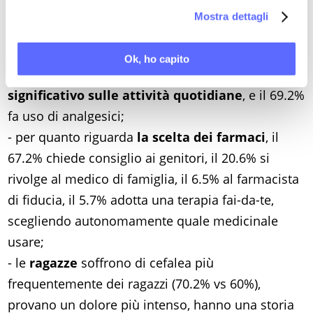
la nostra
Cookie Policy
.
studio: in questo caso entrano probabilmente in
Mostra dettagli
gioco fattori infiammatori legati alla fisiologia del
ciclo;
Ok, ho capito
- il 57.5% dei partecipanti rileva
un impatto
significativo sulle attività quotidiane
, e il 69.2%
fa uso di analgesici;
- per quanto riguarda
la scelta dei farmaci
, il
67.2% chiede consiglio ai genitori, il 20.6% si
rivolge al medico di famiglia, il 6.5% al farmacista
di fiducia, il 5.7% adotta una terapia fai-da-te,
scegliendo autonomamente quale medicinale
usare;
- le
ragazze
soffrono di cefalea più
frequentemente dei ragazzi (70.2% vs 60%),
provano un dolore più intenso, hanno una storia