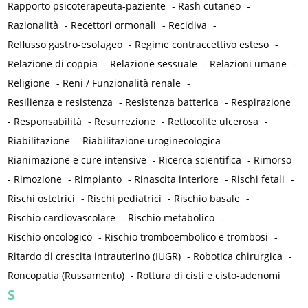
Rapporto psicoterapeuta-paziente
-
Rash cutaneo
-
Razionalità
-
Recettori ormonali
-
Recidiva
-
Reflusso gastro-esofageo
-
Regime contraccettivo esteso
-
Relazione di coppia
-
Relazione sessuale
-
Relazioni umane
-
Religione
-
Reni / Funzionalità renale
-
Resilienza e resistenza
-
Resistenza batterica
-
Respirazione
-
Responsabilità
-
Resurrezione
-
Rettocolite ulcerosa
-
Riabilitazione
-
Riabilitazione uroginecologica
-
Rianimazione e cure intensive
-
Ricerca scientifica
-
Rimorso
-
Rimozione
-
Rimpianto
-
Rinascita interiore
-
Rischi fetali
-
Rischi ostetrici
-
Rischi pediatrici
-
Rischio basale
-
Rischio cardiovascolare
-
Rischio metabolico
-
Rischio oncologico
-
Rischio tromboembolico e trombosi
-
Ritardo di crescita intrauterino (IUGR)
-
Robotica chirurgica
-
Roncopatia (Russamento)
-
Rottura di cisti e cisto-adenomi
S