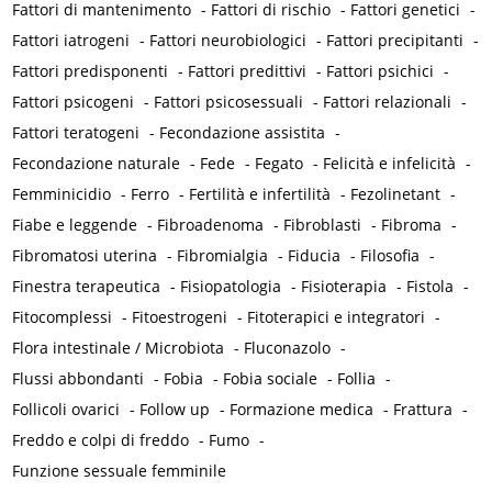
Fattori di mantenimento
-
Fattori di rischio
-
Fattori genetici
-
Fattori iatrogeni
-
Fattori neurobiologici
-
Fattori precipitanti
-
Fattori predisponenti
-
Fattori predittivi
-
Fattori psichici
-
Fattori psicogeni
-
Fattori psicosessuali
-
Fattori relazionali
-
Fattori teratogeni
-
Fecondazione assistita
-
Fecondazione naturale
-
Fede
-
Fegato
-
Felicità e infelicità
-
Femminicidio
-
Ferro
-
Fertilità e infertilità
-
Fezolinetant
-
Fiabe e leggende
-
Fibroadenoma
-
Fibroblasti
-
Fibroma
-
Fibromatosi uterina
-
Fibromialgia
-
Fiducia
-
Filosofia
-
Finestra terapeutica
-
Fisiopatologia
-
Fisioterapia
-
Fistola
-
Fitocomplessi
-
Fitoestrogeni
-
Fitoterapici e integratori
-
Flora intestinale / Microbiota
-
Fluconazolo
-
Flussi abbondanti
-
Fobia
-
Fobia sociale
-
Follia
-
Follicoli ovarici
-
Follow up
-
Formazione medica
-
Frattura
-
Freddo e colpi di freddo
-
Fumo
-
Funzione sessuale femminile