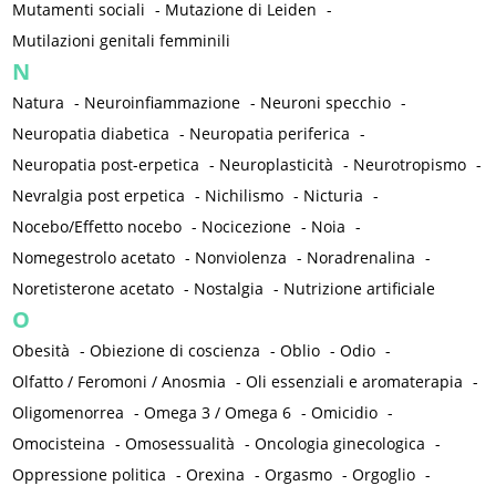
Mutamenti sociali
-
Mutazione di Leiden
-
Mutilazioni genitali femminili
N
Natura
-
Neuroinfiammazione
-
Neuroni specchio
-
Neuropatia diabetica
-
Neuropatia periferica
-
Neuropatia post-erpetica
-
Neuroplasticità
-
Neurotropismo
-
Nevralgia post erpetica
-
Nichilismo
-
Nicturia
-
Nocebo/Effetto nocebo
-
Nocicezione
-
Noia
-
Nomegestrolo acetato
-
Nonviolenza
-
Noradrenalina
-
Noretisterone acetato
-
Nostalgia
-
Nutrizione artificiale
O
Obesità
-
Obiezione di coscienza
-
Oblio
-
Odio
-
Olfatto / Feromoni / Anosmia
-
Oli essenziali e aromaterapia
-
Oligomenorrea
-
Omega 3 / Omega 6
-
Omicidio
-
Omocisteina
-
Omosessualità
-
Oncologia ginecologica
-
Oppressione politica
-
Orexina
-
Orgasmo
-
Orgoglio
-