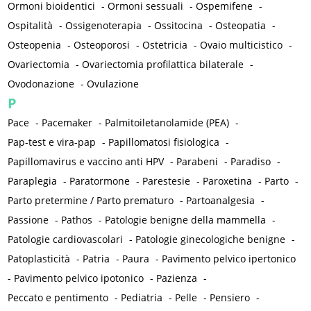
Ormoni bioidentici
-
Ormoni sessuali
-
Ospemifene
-
Ospitalità
-
Ossigenoterapia
-
Ossitocina
-
Osteopatia
-
Osteopenia
-
Osteoporosi
-
Ostetricia
-
Ovaio multicistico
-
Ovariectomia
-
Ovariectomia profilattica bilaterale
-
Ovodonazione
-
Ovulazione
P
Pace
-
Pacemaker
-
Palmitoiletanolamide (PEA)
-
Pap-test e vira-pap
-
Papillomatosi fisiologica
-
Papillomavirus e vaccino anti HPV
-
Parabeni
-
Paradiso
-
Paraplegia
-
Paratormone
-
Parestesie
-
Paroxetina
-
Parto
-
Parto pretermine / Parto prematuro
-
Partoanalgesia
-
Passione
-
Pathos
-
Patologie benigne della mammella
-
Patologie cardiovascolari
-
Patologie ginecologiche benigne
-
Patoplasticità
-
Patria
-
Paura
-
Pavimento pelvico ipertonico
-
Pavimento pelvico ipotonico
-
Pazienza
-
Peccato e pentimento
-
Pediatria
-
Pelle
-
Pensiero
-