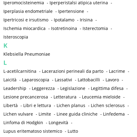
Iperomocisteinemia
-
Iperperistalsi atipica uterina
-
Iperplasia endometriale
-
Ipertensione
-
Ipertricosi e irsutismo
-
Ipotalamo
-
Irisina
-
Ischemia miocardica
-
Isotretinoina
-
Isterectomia
-
Isteroscopia
K
Klebsiella Pneumoniae
L
L-acetilcarnitina
-
Lacerazioni perineali da parto
-
Lacrime
-
Laicità
-
Laparoscopia
-
Lassativi
-
Lattobacilli
-
Lavoro
-
Leadership
-
Leggerezza
-
Legislazione
-
Legittima difesa
-
Lesione precancerosa
-
Letteratura
-
Leucemia mieloide
-
Libertà
-
Libri e lettura
-
Lichen planus
-
Lichen sclerosus
-
Lichen vulvare
-
Limite
-
Linee guida cliniche
-
Linfedema
-
Linfoma di Hodgkin
-
Longevità
-
Lupus eritematoso sistemico
-
Lutto