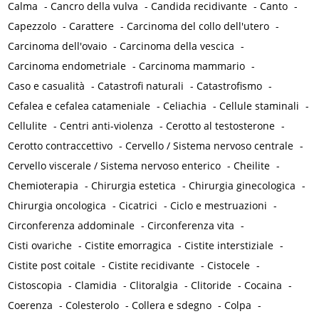
Calma
-
Cancro della vulva
-
Candida recidivante
-
Canto
-
Capezzolo
-
Carattere
-
Carcinoma del collo dell'utero
-
Carcinoma dell'ovaio
-
Carcinoma della vescica
-
Carcinoma endometriale
-
Carcinoma mammario
-
Caso e casualità
-
Catastrofi naturali
-
Catastrofismo
-
Cefalea e cefalea catameniale
-
Celiachia
-
Cellule staminali
-
Cellulite
-
Centri anti-violenza
-
Cerotto al testosterone
-
Cerotto contraccettivo
-
Cervello / Sistema nervoso centrale
-
Cervello viscerale / Sistema nervoso enterico
-
Cheilite
-
Chemioterapia
-
Chirurgia estetica
-
Chirurgia ginecologica
-
Chirurgia oncologica
-
Cicatrici
-
Ciclo e mestruazioni
-
Circonferenza addominale
-
Circonferenza vita
-
Cisti ovariche
-
Cistite emorragica
-
Cistite interstiziale
-
Cistite post coitale
-
Cistite recidivante
-
Cistocele
-
Cistoscopia
-
Clamidia
-
Clitoralgia
-
Clitoride
-
Cocaina
-
Coerenza
-
Colesterolo
-
Collera e sdegno
-
Colpa
-