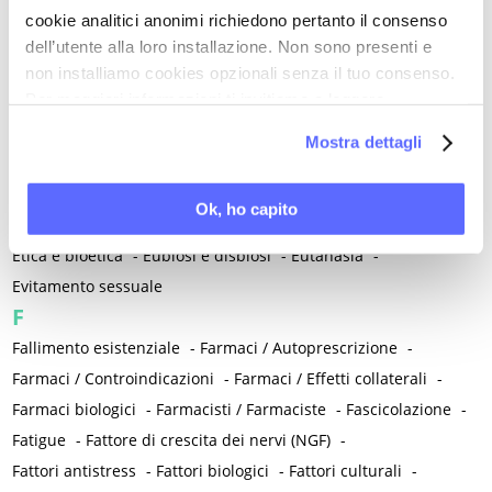
Endorfine
-
Eneide
-
Energia vitale
-
Enuresi
-
cookie analitici anonimi richiedono pertanto il consenso
Epatite e cirrosi
-
Epidemia
-
Epigenetica
-
Epilessia
-
dell’utente alla loro installazione. Non sono presenti e
Episiotomia
-
Equolo
-
Eritropoietina
-
non installiamo cookies opzionali senza il tuo consenso.
Per maggiori informazioni ti invitiamo a leggere
Esame clinico obiettivo
-
Esami preconcezionali
-
Escatologia
la nostra
Cookie Policy
.
-
Escherichia coli di Nissle
-
Escherichia coli uropatogeno
-
Mostra dettagli
Esercizi tibetani
-
Esercizio terapeutico
-
Estasi
-
Estetrolo
-
Estradiolo (estrogeno naturale)
-
Estratto di polline e pistillo
-
Ok, ho capito
Estriolo
-
Estroboloma
-
Estrogeni
-
Estrone
-
Etica e bioetica
-
Eubiosi e disbiosi
-
Eutanasia
-
Evitamento sessuale
F
Fallimento esistenziale
-
Farmaci / Autoprescrizione
-
Farmaci / Controindicazioni
-
Farmaci / Effetti collaterali
-
Farmaci biologici
-
Farmacisti / Farmaciste
-
Fascicolazione
-
Fatigue
-
Fattore di crescita dei nervi (NGF)
-
Fattori antistress
-
Fattori biologici
-
Fattori culturali
-