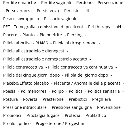
Perdite ematiche
-
Perdite vaginali
-
Perdono
-
Persecuzione
-
Perseveranza
-
Persistenza
-
Persister cell
-
Peso e sovrappeso
-
Pessario vaginale
-
PET - Tomografia a emissione di positroni
-
Pet therapy
-
pH
-
Piacere
-
Pianto
-
Pielonefrite
-
Piercing
-
Pillola abortiva - RU486
-
Pillola al drospirenone
-
Pillola all'estradiolo e dienogest
-
Pillola all'estradiolo e nomegestrolo acetato
-
Pillola contraccettiva
-
Pillola contraccettiva continuativa
-
Pillola dei cinque giorni dopo
-
Pillola del giorno dopo
-
Placebo/Effetto placebo
-
Placenta / Anomalie della placenta
-
Poesia
-
Polimenorrea
-
Polipo
-
Politica
-
Politica sanitaria
-
Postura
-
Povertà
-
Prasterone
-
Prebiotici
-
Preghiera
-
Pressione intraoculare
-
Pressione sanguigna
-
Prevenzione
-
Probiotici
-
Proctalgia fugace
-
Profezia
-
Profilattico
-
Profilo lipidico
-
Progesterone / Progestinici
-