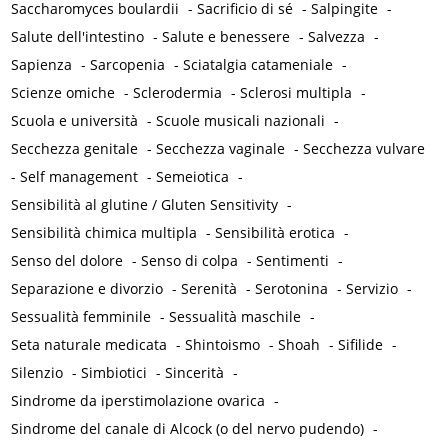
Saccharomyces boulardii
-
Sacrificio di sé
-
Salpingite
-
Salute dell'intestino
-
Salute e benessere
-
Salvezza
-
Sapienza
-
Sarcopenia
-
Sciatalgia catameniale
-
Scienze omiche
-
Sclerodermia
-
Sclerosi multipla
-
Scuola e università
-
Scuole musicali nazionali
-
Secchezza genitale
-
Secchezza vaginale
-
Secchezza vulvare
-
Self management
-
Semeiotica
-
Sensibilità al glutine / Gluten Sensitivity
-
Sensibilità chimica multipla
-
Sensibilità erotica
-
Senso del dolore
-
Senso di colpa
-
Sentimenti
-
Separazione e divorzio
-
Serenità
-
Serotonina
-
Servizio
-
Sessualità femminile
-
Sessualità maschile
-
Seta naturale medicata
-
Shintoismo
-
Shoah
-
Sifilide
-
Silenzio
-
Simbiotici
-
Sincerità
-
Sindrome da iperstimolazione ovarica
-
Sindrome del canale di Alcock (o del nervo pudendo)
-