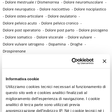
-
Dolore mestruale / Dismenorrea
-
Dolore neuromuscolare
-
Dolore neuropatico
-
Dolore nocicettivo
-
Dolore nociplastico
-
Dolore osteo-articolare
-
Dolore ovulatorio
-
Dolore pelvico acuto
-
Dolore pelvico cronico
-
Dolore post operatorio
-
Dolore post parto
-
Dolore psicogeno
-
Dolore somatico
-
Dolore viscerale
-
Dolore vulvare
-
Dolore vulvare iatrogeno
-
Dopamina
-
Droghe
-
Drospirenone
E
Ebraismo
-
Eccitazione
-
Ecografia ostetrica
-
Ecosistema / Microbiota
-
Educazione
-
Educazione sessuale
Informativa cookie
-
Efficacia contraccettiva
-
Elettroanalgesia
-
Emarginazione
-
Ematuria
-
Embolizzazione
-
Emicrania con e senza aura
-
Utilizziamo cookies tecnici necessari al funzionamento di
questo sito web e cookies analitici finalizzati al
Emorragia cerebrale
-
Emorragia intra partum
-
miglioramento dell’esperienza di navigazione. I cookie
Emorroidi e ragadi
-
Emozioni
-
Endometrio
-
Endometriosi
-
analitici di terza parte sono utilizzati previa
Endometriosi rettale
-
Endometriosi vescicale
-
Endometrite
-
anonimizzazione dell’indirizzo IP. Né i cookie tecnici né i