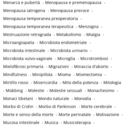
Menarca e pubertà
-
Menopausa e premenopausa
-
Menopausa iatrogena
-
Menopausa precoce
-
Menopausa temporanea preoperatoria
-
Menopausa temporanea terapeutica
-
Menzogna
-
Mestruazione retrograda
-
Metabolismo
-
Mialgia
-
Microangiopatia
-
Microbiota endometriale
-
Microbiota intestinale
-
Microbiota urinario
-
Microbiota vulvo-vaginale
-
Microglia
-
Microtrombosi
-
Mielofibrosi primaria
-
Migrazioni
-
Minaccia d'aborto
-
Mindfulness
-
Minipillola
-
Mioma
-
Miomectomia
-
Mirtillo rosso
-
Misericordia
-
Mito della potenza
-
Mitologia
-
Mobbing
-
Molestie
-
Molestie sessuali
-
Monachesimo
-
Monaci tibetani
-
Mondo naturale
-
Monodia
-
Morbo di Crohn
-
Morbo di Parkinson
-
Morte cerebrale
-
Morte e senso della morte
-
Morte perinatale
-
Motivazione
-
Mucosa intestinale
-
Musica
-
Musicoterapia
-