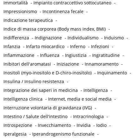
Immortalità
-
Impianto contraccettivo sottocutaneo
-
Impressionismo
-
Incontinenza fecale
-
Indicazione terapeutica
-
Indice di massa corporea (Body mass index, BMI)
-
Indifferenza
-
Indignazione
-
Individualismo
-
Induismo
-
Infanzia
-
Infarto miocardico
-
Inferno
-
Infezioni
-
Infiammazione
-
Influenza
-
Ingiustizia
-
Ingratitudine
-
Inibitori dell'aromatasi
-
Iniziazione
-
Innamoramento
-
Inositoli (myo-inositolo e D-chiro-inositolo)
-
Inquinamento
-
Insulina / Insulino resistenza
-
Integrazione dei saperi in medicina
-
Intelligenza
-
Intelligenza clinica
-
Internet, media e social media
-
Interruzione volontaria di gravidanza (IVG)
-
Intestino / Salute dell'intestino
-
Intracrinologia
-
Introspezione
-
Invecchiamento
-
Invidia
-
Iodio
-
Iperalgesia
-
Iperandrogenismo funzionale
-