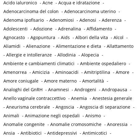
Acido ialuronico
-
Acne
-
Acqua e idratazione
-
Adenocarcinoma del colon
-
Adenocarcinoma uterino
-
Adenoma ipofisario
-
Adenomiosi
-
Adenosi
-
Aderenza
-
Adolescenti
-
Adozione
-
Adrenalina
-
Affidamento
-
Agnocasto
-
Agopuntura
-
Aids
-
Albori della vita
-
Alcol
-
Aliamidi
-
Alienazione
-
Alimentazione e dieta
-
Allattamento
-
Allergie e intolleranze
-
Allodinia
-
Alopecia
-
Ambiente e cambiamenti climatici
-
Ambiente ospedaliero
-
Amenorrea
-
Amicizia
-
Aminoacidi
-
Amitriptilina
-
Amore
-
Amore coniugale
-
Amore materno
-
Amortalità
-
Analoghi del GnRH
-
Anamnesi
-
Androgeni
-
Andropausa
-
Anello vaginale contraccettivo
-
Anemia
-
Anestesia generale
-
Aneurisma cerebrale
-
Angoscia
-
Angoscia di separazione
-
Animali
-
Animazione negli ospedali
-
Anismo
-
Anomalie congenite
-
Anomalie cromosomiche
-
Anoressia
-
Ansia
-
Antibiotici
-
Antidepressivi
-
Antimicotici
-