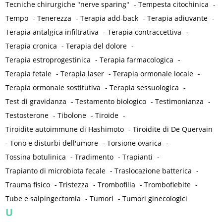
Tecniche chirurgiche "nerve sparing"
-
Tempesta citochinica
-
Tempo
-
Tenerezza
-
Terapia add-back
-
Terapia adiuvante
-
Terapia antalgica infiltrativa
-
Terapia contraccettiva
-
Terapia cronica
-
Terapia del dolore
-
Terapia estroprogestinica
-
Terapia farmacologica
-
Terapia fetale
-
Terapia laser
-
Terapia ormonale locale
-
Terapia ormonale sostitutiva
-
Terapia sessuologica
-
Test di gravidanza
-
Testamento biologico
-
Testimonianza
-
Testosterone
-
Tibolone
-
Tiroide
-
Tiroidite autoimmune di Hashimoto
-
Tiroidite di De Quervain
-
Tono e disturbi dell'umore
-
Torsione ovarica
-
Tossina botulinica
-
Tradimento
-
Trapianti
-
Trapianto di microbiota fecale
-
Traslocazione batterica
-
Trauma fisico
-
Tristezza
-
Trombofilia
-
Tromboflebite
-
Tube e salpingectomia
-
Tumori
-
Tumori ginecologici
U