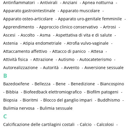
Antinfiammatori
-
Antivirali
-
Anziani
-
Apnea notturna
-
Apparato gastrointestinale
-
Apparato muscolare
-
Apparato osteo-articolare
-
Apparato uro-genitale femminile
-
Apprendimento
-
Approccio clinico conservativo
-
Artrosi
-
Ascesi
-
Ascolto
-
Asma
-
Aspettativa di vita e di salute
-
Astenia
-
Atipia endometriale
-
Atrofia vulvo-vaginale
-
Attaccamento affettivo
-
Attacco di panico
-
Attesa
-
Attività fisica
-
Attrazione
-
Autismo
-
Autocateterismo
-
Autorealizzazione
-
Autorità
-
Avvento
-
Avversione sessuale
B
Bazedoxifene
-
Bellezza
-
Bene
-
Benedizione
-
Biancospino
-
Bibbia
-
Biofeedback elettromiografico
-
Biofilm patogeni
-
Biopsia
-
Bioritmi
-
Blocco del ganglio impari
-
Buddhismo
-
Bulimia nervosa
-
Bulimia sessuale
C
Calcificazione delle cartilagini costali
-
Calcio
-
Calcolosi
-