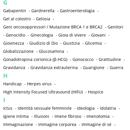
G
Gabapentin
-
Gardnerella
-
Gastroenterologia
-
Gel al colostro
-
Gelosia
-
Geni oncosoppressori / Mutazione BRCA 1 e BRCA2
-
Genitori
-
Genocidio
-
Ginecologia
-
Gioia di vivere
-
Giovani
-
Giovinezza
-
Giudizio di Dio
-
Giustizia
-
Glicemia
-
Globalizzazione
-
Glucosamina
-
Gonadotropina corionica (β-HCG)
-
Gonococco
-
Gratitudine
-
Gravidanza
-
Gravidanza extrauterina
-
Guarigione
-
Guerra
H
Handicap
-
Herpes virus
-
High Intensity Focused Ultrasound (HIFU)
-
Hospice
I
Ictus
-
Identità sessuale femminile
-
Ideologia
-
Idolatria
-
Igiene intima
-
Illusioni
-
Imene fibroso
-
Imenotomia
-
Immaginazione
-
Immagine corporea
-
Immagine di sé
-