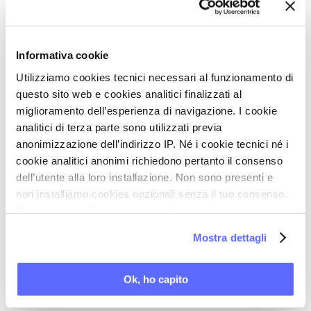
infarto del miocardio (10.0% vs 4.3%, P = 0.020) e
fibrillazione atriale (7.5% vs 1.3%, P < 0.001)
nelle
persone sovrappeso o obese
.
Informativa cookie
Dopo correzione dei dati per età, genere, abitudini
Utilizziamo cookies tecnici necessari al funzionamento di
di fumo, consumo di alcol, stato menopausale e
questo sito web e cookies analitici finalizzati al
miglioramento dell’esperienza di navigazione. I cookie
altri fattori confondenti di natura metabolica e
analitici di terza parte sono utilizzati previa
infiammatoria, la sarcopenia risulta
anonimizzazione dell’indirizzo IP. Né i cookie tecnici né i
indipendentemente associata:
cookie analitici anonimi richiedono pertanto il consenso
- al rischio di
infarto del miocardio
nell’intera
dell’utente alla loro installazione. Non sono presenti e
non installiamo cookies opzionali senza il tuo consenso.
popolazione (P < 0.05);
Per maggiori informazioni ti invitiamo a leggere
- al rischio di
fibrillazione atriale
nelle persone
la nostra
Cookie Policy
.
soprappeso o obese (P < 0.05).
Mostra dettagli
Rispetto ai controlli normopeso e non
sarcopenici, il
rischio di infarto miocardico
Ok, ho capito
aumenta: