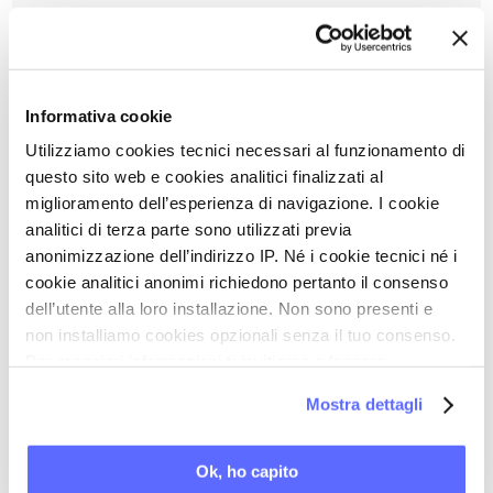
13/09/2018 -
Fibromialgia: effetti della TENS sul dolore
07/06/2018 -
Informativa cookie
Sindrome da fatica cronica e microbiota intestinale:
benefici dei probiotici
Utilizziamo cookies tecnici necessari al funzionamento di
questo sito web e cookies analitici finalizzati al
03/05/2018 -
miglioramento dell’esperienza di navigazione. I cookie
Fibromialgia e alimentazione: prospettive
analitici di terza parte sono utilizzati previa
terapeutiche
anonimizzazione dell’indirizzo IP. Né i cookie tecnici né i
cookie analitici anonimi richiedono pertanto il consenso
28/04/2008 -
dell’utente alla loro installazione. Non sono presenti e
Fibromialgia: il movimento fisico aiuta - Sintesi
non installiamo cookies opzionali senza il tuo consenso.
commentata
Per maggiori informazioni ti invitiamo a leggere
la nostra
Cookie Policy
.
15/03/2018 -
Mostra dettagli
Fibromialgia e rischio di demenza: correlazioni
cliniche
Ok, ho capito