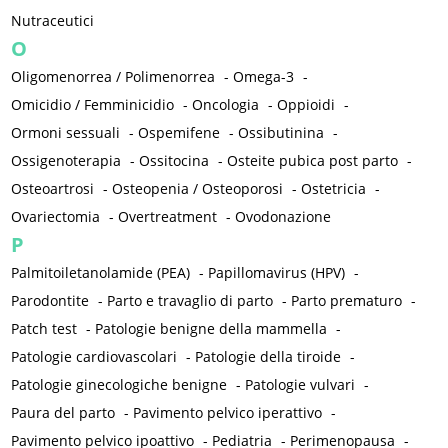
Nutraceutici
O
Oligomenorrea / Polimenorrea
-
Omega-3
-
Omicidio / Femminicidio
-
Oncologia
-
Oppioidi
-
Ormoni sessuali
-
Ospemifene
-
Ossibutinina
-
Ossigenoterapia
-
Ossitocina
-
Osteite pubica post parto
-
Osteoartrosi
-
Osteopenia / Osteoporosi
-
Ostetricia
-
Ovariectomia
-
Overtreatment
-
Ovodonazione
P
Palmitoiletanolamide (PEA)
-
Papillomavirus (HPV)
-
Parodontite
-
Parto e travaglio di parto
-
Parto prematuro
-
Patch test
-
Patologie benigne della mammella
-
Patologie cardiovascolari
-
Patologie della tiroide
-
Patologie ginecologiche benigne
-
Patologie vulvari
-
Paura del parto
-
Pavimento pelvico iperattivo
-
Pavimento pelvico ipoattivo
-
Pediatria
-
Perimenopausa
-