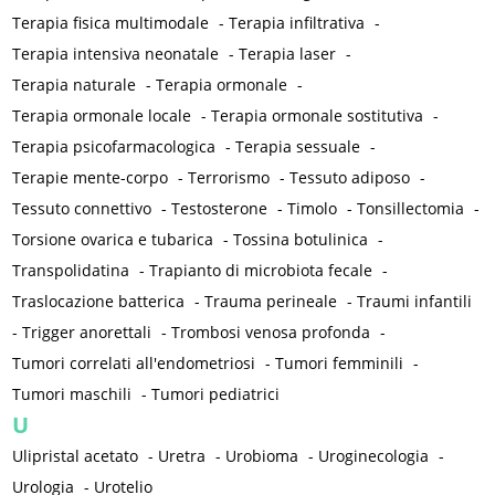
Terapia fisica multimodale
-
Terapia infiltrativa
-
Terapia intensiva neonatale
-
Terapia laser
-
Terapia naturale
-
Terapia ormonale
-
Terapia ormonale locale
-
Terapia ormonale sostitutiva
-
Terapia psicofarmacologica
-
Terapia sessuale
-
Terapie mente-corpo
-
Terrorismo
-
Tessuto adiposo
-
Tessuto connettivo
-
Testosterone
-
Timolo
-
Tonsillectomia
-
Torsione ovarica e tubarica
-
Tossina botulinica
-
Transpolidatina
-
Trapianto di microbiota fecale
-
Traslocazione batterica
-
Trauma perineale
-
Traumi infantili
-
Trigger anorettali
-
Trombosi venosa profonda
-
Tumori correlati all'endometriosi
-
Tumori femminili
-
Tumori maschili
-
Tumori pediatrici
U
Ulipristal acetato
-
Uretra
-
Urobioma
-
Uroginecologia
-
Urologia
-
Urotelio