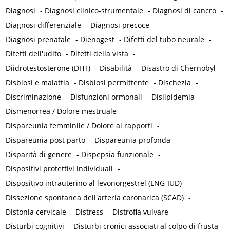
Diagnosi
-
Diagnosi clinico-strumentale
-
Diagnosi di cancro
-
Diagnosi differenziale
-
Diagnosi precoce
-
Diagnosi prenatale
-
Dienogest
-
Difetti del tubo neurale
-
Difetti dell'udito
-
Difetti della vista
-
Diidrotestosterone (DHT)
-
Disabilità
-
Disastro di Chernobyl
-
Disbiosi e malattia
-
Disbiosi permittente
-
Dischezia
-
Discriminazione
-
Disfunzioni ormonali
-
Dislipidemia
-
Dismenorrea / Dolore mestruale
-
Dispareunia femminile / Dolore ai rapporti
-
Dispareunia post parto
-
Dispareunia profonda
-
Disparità di genere
-
Dispepsia funzionale
-
Dispositivi protettivi individuali
-
Dispositivo intrauterino al levonorgestrel (LNG-IUD)
-
Dissezione spontanea dell'arteria coronarica (SCAD)
-
Distonia cervicale
-
Distress
-
Distrofia vulvare
-
Disturbi cognitivi
-
Disturbi cronici associati al colpo di frusta