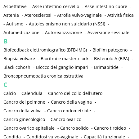
Aspettative
-
Asse intestino-cervello
-
Asse intestino-cuore
-
Astenia
-
Aterosclerosi
-
Atrofia vulvo-vaginale
-
Attività fisica
-
Autismo
-
Autolesionismo non suicidario (NSSI)
-
Automedicazione
-
Autorealizzazione
-
Avversione sessuale
B
Biofeedback elettromiografico (BFB-IMG)
-
Biofilm patogeno
-
Biopsia vulvare
-
Bioritmi e master-clock
-
Bisfenolo A (BPA)
-
Black cohosh
-
Blocco del ganglio impari
-
Brimapitide
-
Broncopneumopatia cronica ostruttiva
C
Calcio
-
Calendula
-
Cancro del collo dell'utero
-
Cancro del polmone
-
Cancro della vagina
-
Cancro della vulva
-
Cancro endometriale
-
Cancro ginecologico
-
Cancro ovarico
-
Cancro ovarico epiteliale
-
Cancro solido
-
Cancro tiroideo
-
Candida
-
Candidosi vulvo-vaginale
-
Capacità funzionale
-