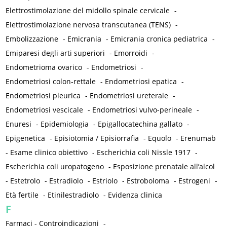
Elettrostimolazione del midollo spinale cervicale
-
Elettrostimolazione nervosa transcutanea (TENS)
-
Embolizzazione
-
Emicrania
-
Emicrania cronica pediatrica
-
Emiparesi degli arti superiori
-
Emorroidi
-
Endometrioma ovarico
-
Endometriosi
-
Endometriosi colon-rettale
-
Endometriosi epatica
-
Endometriosi pleurica
-
Endometriosi ureterale
-
Endometriosi vescicale
-
Endometriosi vulvo-perineale
-
Enuresi
-
Epidemiologia
-
Epigallocatechina gallato
-
Epigenetica
-
Episiotomia / Episiorrafia
-
Equolo
-
Erenumab
-
Esame clinico obiettivo
-
Escherichia coli Nissle 1917
-
Escherichia coli uropatogeno
-
Esposizione prenatale all’alcol
-
Estetrolo
-
Estradiolo
-
Estriolo
-
Estroboloma
-
Estrogeni
-
Età fertile
-
Etinilestradiolo
-
Evidenza clinica
F
Farmaci - Controindicazioni
-