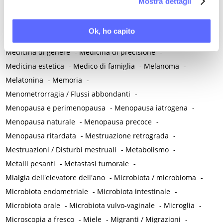
Mostra dettagli
Malattie sessualmente trasmesse
-
Malnutrizione
-
Mammografia
-
Manovra di Kristeller
-
Massaggio perineale
-
Ok, ho capito
Mastalgia ciclica
-
Mastectomia
-
Mastociti
-
Medicina di genere
-
Medicina di precisione
-
Medicina estetica
-
Medico di famiglia
-
Melanoma
-
Melatonina
-
Memoria
-
Menometrorragia / Flussi abbondanti
-
Menopausa e perimenopausa
-
Menopausa iatrogena
-
Menopausa naturale
-
Menopausa precoce
-
Menopausa ritardata
-
Mestruazione retrograda
-
Mestruazioni / Disturbi mestruali
-
Metabolismo
-
Metalli pesanti
-
Metastasi tumorale
-
Mialgia dell'elevatore dell'ano
-
Microbiota / microbioma
-
Microbiota endometriale
-
Microbiota intestinale
-
Microbiota orale
-
Microbiota vulvo-vaginale
-
Microglia
-
Microscopia a fresco
-
Miele
-
Migranti / Migrazioni
-