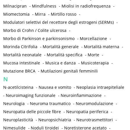
Milnacipran
-
Mindfulness
-
Miolisi in radiofrequenza
-
Miomectomia
-
Mirra
-
Mirtillo rosso
-
Modulatori selettivi del recettore degli estrogeni (SERMs)
-
Morbo di Crohn / Colite ulcerosa
-
Morbo di Parkinson e parkinsonismo
-
Morcellazione
-
Morinda Citrifolia
-
Mortalità generale
-
Mortalità materna
-
Mortalità neonatale
-
Mortalità specifica
-
Morte
-
Mucosa intestinale
-
Musica e danza
-
Musicoterapia
-
Mutazione BRCA
-
Mutilazioni genitali femminili
N
N-acetilcisteina
-
Nausea e vomito
-
Neoplasia intraepiteliale
-
Neuroimaging funzionale
-
Neuroinfiammazione
-
Neurologia
-
Neuroma traumatico
-
Neuromodulazione
-
Neuropatia delle piccole fibre
-
Neuropatia periferica
-
Neuroplasticità
-
Neuropsichiatria
-
Neurotrasmettitori
-
Nimesulide
-
Noduli tiroidei
-
Noretisterone acetato
-