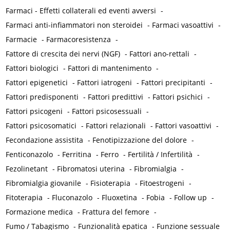
Farmaci - Effetti collaterali ed eventi avversi
-
Farmaci anti-infiammatori non steroidei
-
Farmaci vasoattivi
-
Farmacie
-
Farmacoresistenza
-
Fattore di crescita dei nervi (NGF)
-
Fattori ano-rettali
-
Fattori biologici
-
Fattori di mantenimento
-
Fattori epigenetici
-
Fattori iatrogeni
-
Fattori precipitanti
-
Fattori predisponenti
-
Fattori predittivi
-
Fattori psichici
-
Fattori psicogeni
-
Fattori psicosessuali
-
Fattori psicosomatici
-
Fattori relazionali
-
Fattori vasoattivi
-
Fecondazione assistita
-
Fenotipizzazione del dolore
-
Fenticonazolo
-
Ferritina
-
Ferro
-
Fertilità / Infertilità
-
Fezolinetant
-
Fibromatosi uterina
-
Fibromialgia
-
Fibromialgia giovanile
-
Fisioterapia
-
Fitoestrogeni
-
Fitoterapia
-
Fluconazolo
-
Fluoxetina
-
Fobia
-
Follow up
-
Formazione medica
-
Frattura del femore
-
Fumo / Tabagismo
-
Funzionalità epatica
-
Funzione sessuale