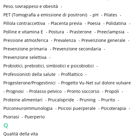
Peso, sovrappeso e obesità
-
PET (Tomografia a emissione di positroni)
-
pH
-
Pilates
-
Pillola contraccettiva
-
Placenta previa
-
Poesia
-
Polidatina
-
Polline e vitamina E
-
Postura
-
Prasterone
-
Preeclampsia
-
Pressione atmosferica
-
Prevalenza
-
Prevenzione generale
-
Prevenzione primaria
-
Prevenzione secondaria
-
Prevenzione selettiva
-
Probiotici, prebiotici, simbiotici e psicobiotici
-
Professionisti della salute
-
Profilattico
-
Progesterone/Progestinici
-
Progetto Vu-Net sul dolore vulvare
-
Prognosi
-
Prolasso pelvico
-
Pronto soccorso
-
Propoli
-
Proteine alimentari
-
Prucalopride
-
Pruning
-
Prurito
-
Psiconeuroimmunologia
-
Psicosi puerperale
-
Psicoterapia
-
Psoriasi
-
Puerperio
Q
Qualità della vita