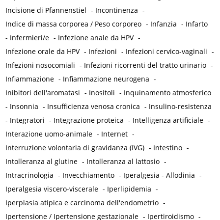
Incisione di Pfannenstiel
-
Incontinenza
-
Indice di massa corporea / Peso corporeo
-
Infanzia
-
Infarto
-
Infermieri/e
-
Infezione anale da HPV
-
Infezione orale da HPV
-
Infezioni
-
Infezioni cervico-vaginali
-
Infezioni nosocomiali
-
Infezioni ricorrenti del tratto urinario
-
Infiammazione
-
Infiammazione neurogena
-
Inibitori dell'aromatasi
-
Inositoli
-
Inquinamento atmosferico
-
Insonnia
-
Insufficienza venosa cronica
-
Insulino-resistenza
-
Integratori
-
Integrazione proteica
-
Intelligenza artificiale
-
Interazione uomo-animale
-
Internet
-
Interruzione volontaria di gravidanza (IVG)
-
Intestino
-
Intolleranza al glutine
-
Intolleranza al lattosio
-
Intracrinologia
-
Invecchiamento
-
Iperalgesia - Allodinia
-
Iperalgesia viscero-viscerale
-
Iperlipidemia
-
Iperplasia atipica e carcinoma dell'endometrio
-
Ipertensione / Ipertensione gestazionale
-
Ipertiroidismo
-