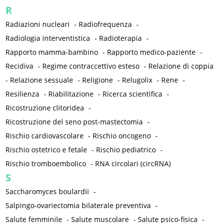
R
Radiazioni nucleari
-
Radiofrequenza
-
Radiologia interventistica
-
Radioterapia
-
Rapporto mamma-bambino
-
Rapporto medico-paziente
-
Recidiva
-
Regime contraccettivo esteso
-
Relazione di coppia
-
Relazione sessuale
-
Religione
-
Relugolix
-
Rene
-
Resilienza
-
Riabilitazione
-
Ricerca scientifica
-
Ricostruzione clitoridea
-
Ricostruzione del seno post-mastectomia
-
Rischio cardiovascolare
-
Rischio oncogeno
-
Rischio ostetrico e fetale
-
Rischio pediatrico
-
Rischio tromboembolico
-
RNA circolari (circRNA)
S
Saccharomyces boulardii
-
Salpingo-ovariectomia bilaterale preventiva
-
Salute femminile
-
Salute muscolare
-
Salute psico-fisica
-