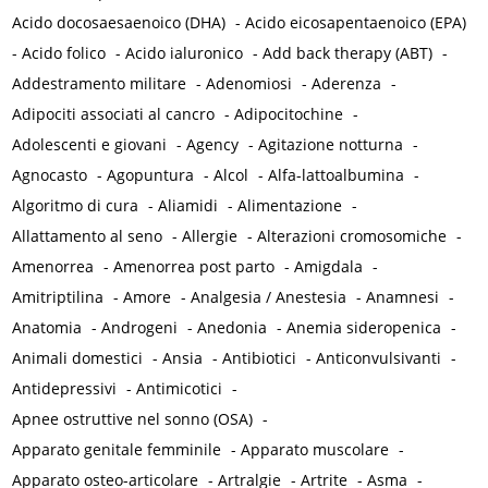
Acido docosaesaenoico (DHA)
-
Acido eicosapentaenoico (EPA)
-
Acido folico
-
Acido ialuronico
-
Add back therapy (ABT)
-
Addestramento militare
-
Adenomiosi
-
Aderenza
-
Adipociti associati al cancro
-
Adipocitochine
-
Adolescenti e giovani
-
Agency
-
Agitazione notturna
-
Agnocasto
-
Agopuntura
-
Alcol
-
Alfa-lattoalbumina
-
Algoritmo di cura
-
Aliamidi
-
Alimentazione
-
Allattamento al seno
-
Allergie
-
Alterazioni cromosomiche
-
Amenorrea
-
Amenorrea post parto
-
Amigdala
-
Amitriptilina
-
Amore
-
Analgesia / Anestesia
-
Anamnesi
-
Anatomia
-
Androgeni
-
Anedonia
-
Anemia sideropenica
-
Animali domestici
-
Ansia
-
Antibiotici
-
Anticonvulsivanti
-
Antidepressivi
-
Antimicotici
-
Apnee ostruttive nel sonno (OSA)
-
Apparato genitale femminile
-
Apparato muscolare
-
Apparato osteo-articolare
-
Artralgie
-
Artrite
-
Asma
-