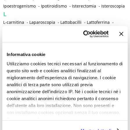
Ipoestrogenismo
-
Ipotiroidismo
-
Isterectomia
-
Isteroscopia
L
L-carnitina
-
Laparoscopia
-
Lattobacilli
-
Lattoferrina
-
Legislazione
-
Lesioni intraepiteliali squamose di alto grado della vulva
-
Lichen planus
-
Lichen sclerosus
-
Lichen simplex chronicus
-
Informativa cookie
Linee guida cliniche
-
Linfedema
-
Linfoma di Hodgkin
-
Lockdown
-
Long Covid
-
Lubrificazione vaginale
-
Utilizziamo cookies tecnici necessari al funzionamento di
questo sito web e cookies analitici finalizzati al
Lupus eritematoso sistemico
-
Luteolina
-
Lutto
miglioramento dell’esperienza di navigazione. I cookie
M
analitici di terza parte sono utilizzati previa
Magnesio
-
Mal di schiena
-
Malattia infiammatoria cronica
-
anonimizzazione dell’indirizzo IP. Né i cookie tecnici né i
Malattia infiammatoria pelvica
-
Malattia reumatica
-
cookie analitici anonimi richiedono pertanto il consenso
Malattie allergiche
-
Malattie autoimmuni
-
dell’utente alla loro installazione. Non sono presenti e
Malattie immunomediate
-
Malattie infiammatorie intestinali
non installiamo cookies opzionali senza il tuo consenso.
Per maggiori informazioni ti invitiamo a leggere
-
Malattie metaboliche
-
Malattie neurologiche
-
la nostra
Cookie Policy
.
Malattie neuropsichiatriche
-
Malattie reumatiche
-