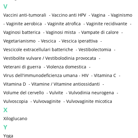
V
Vaccini anti-tumorali
-
Vaccino anti HPV
-
Vagina
-
Vaginismo
-
Vaginite aerobica
-
Vaginite atrofica
-
Vaginite recidivante
-
Vaginosi batterica
-
Vaginosi mista
-
Vampate di calore
-
Vegetarianismo
-
Vescica
-
Vescica iperattiva
-
Vescicole extracellulari batteriche
-
Vestibolectomia
-
Vestibolite vulvare / Vestibolodinia provocata
-
Veterani di guerra
-
Violenza domestica
-
Virus dell'immunodeficienza umana - HIV
-
Vitamina C
-
Vitamina D
-
Vitamine / Vitamine antiossidanti
-
Volume del cervello
-
Vulvite
-
Vulvodinia neurogena
-
Vulvoscopia
-
Vulvovaginite
-
Vulvovaginite micotica
X
Xiloglucano
Y
Yoga