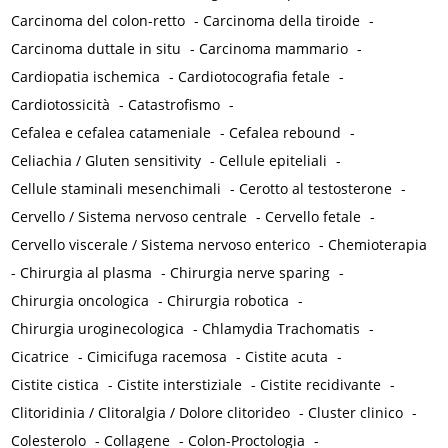
Carcinoma del colon-retto
-
Carcinoma della tiroide
-
Carcinoma duttale in situ
-
Carcinoma mammario
-
Cardiopatia ischemica
-
Cardiotocografia fetale
-
Cardiotossicità
-
Catastrofismo
-
Cefalea e cefalea catameniale
-
Cefalea rebound
-
Celiachia / Gluten sensitivity
-
Cellule epiteliali
-
Cellule staminali mesenchimali
-
Cerotto al testosterone
-
Cervello / Sistema nervoso centrale
-
Cervello fetale
-
Cervello viscerale / Sistema nervoso enterico
-
Chemioterapia
-
Chirurgia al plasma
-
Chirurgia nerve sparing
-
Chirurgia oncologica
-
Chirurgia robotica
-
Chirurgia uroginecologica
-
Chlamydia Trachomatis
-
Cicatrice
-
Cimicifuga racemosa
-
Cistite acuta
-
Cistite cistica
-
Cistite interstiziale
-
Cistite recidivante
-
Clitoridinia / Clitoralgia / Dolore clitorideo
-
Cluster clinico
-
Colesterolo
-
Collagene
-
Colon-Proctologia
-