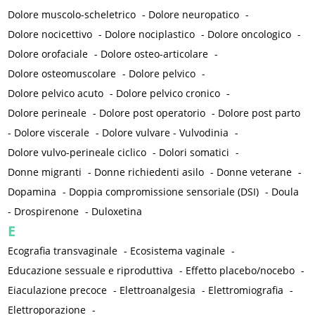
Dolore muscolo-scheletrico
-
Dolore neuropatico
-
Dolore nocicettivo
-
Dolore nociplastico
-
Dolore oncologico
-
Dolore orofaciale
-
Dolore osteo-articolare
-
Dolore osteomuscolare
-
Dolore pelvico
-
Dolore pelvico acuto
-
Dolore pelvico cronico
-
Dolore perineale
-
Dolore post operatorio
-
Dolore post parto
-
Dolore viscerale
-
Dolore vulvare - Vulvodinia
-
Dolore vulvo-perineale ciclico
-
Dolori somatici
-
Donne migranti
-
Donne richiedenti asilo
-
Donne veterane
-
Dopamina
-
Doppia compromissione sensoriale (DSI)
-
Doula
-
Drospirenone
-
Duloxetina
E
Ecografia transvaginale
-
Ecosistema vaginale
-
Educazione sessuale e riproduttiva
-
Effetto placebo/nocebo
-
Eiaculazione precoce
-
Elettroanalgesia
-
Elettromiografia
-
Elettroporazione
-