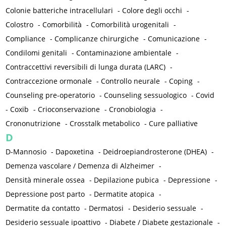
Colonie batteriche intracellulari
-
Colore degli occhi
-
Colostro
-
Comorbilità
-
Comorbilità urogenitali
-
Compliance
-
Complicanze chirurgiche
-
Comunicazione
-
Condilomi genitali
-
Contaminazione ambientale
-
Contraccettivi reversibili di lunga durata (LARC)
-
Contraccezione ormonale
-
Controllo neurale
-
Coping
-
Counseling pre-operatorio
-
Counseling sessuologico
-
Covid
-
Coxib
-
Crioconservazione
-
Cronobiologia
-
Crononutrizione
-
Crosstalk metabolico
-
Cure palliative
D
D-Mannosio
-
Dapoxetina
-
Deidroepiandrosterone (DHEA)
-
Demenza vascolare / Demenza di Alzheimer
-
Densità minerale ossea
-
Depilazione pubica
-
Depressione
-
Depressione post parto
-
Dermatite atopica
-
Dermatite da contatto
-
Dermatosi
-
Desiderio sessuale
-
Desiderio sessuale ipoattivo
-
Diabete / Diabete gestazionale
-