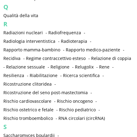
Q
Qualità della vita
R
Radiazioni nucleari
-
Radiofrequenza
-
Radiologia interventistica
-
Radioterapia
-
Rapporto mamma-bambino
-
Rapporto medico-paziente
-
Recidiva
-
Regime contraccettivo esteso
-
Relazione di coppia
-
Relazione sessuale
-
Religione
-
Relugolix
-
Rene
-
Resilienza
-
Riabilitazione
-
Ricerca scientifica
-
Ricostruzione clitoridea
-
Ricostruzione del seno post-mastectomia
-
Rischio cardiovascolare
-
Rischio oncogeno
-
Rischio ostetrico e fetale
-
Rischio pediatrico
-
Rischio tromboembolico
-
RNA circolari (circRNA)
S
Saccharomyces boulardii
-