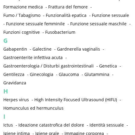
Formazione medica
-
Frattura del femore
-
Fumo / Tabagismo
-
Funzionalità epatica
-
Funzione sessuale
-
Funzione sessuale femminile
-
Funzione sessuale maschile
-
Funzioni cognitive
-
Fusobacterium
G
Gabapentin
-
Galectine
-
Gardnerella vaginalis
-
Gastroenterite infettiva acuta
-
Gastroenterologia / Disturbi gastrointestinali
-
Genetica
-
Gentilezza
-
Ginecologia
-
Glaucoma
-
Glutammina
-
Gravidanza
H
Herpes virus
-
High Intensity Focused Ultrasound (HIFU)
-
Homunculus ed hermunculus
I
Ictus
-
Ideazione catastrofica del dolore
-
Identità sessuale
-
Igiene intima
-
Igiene orale
-
Immagine corporea
-