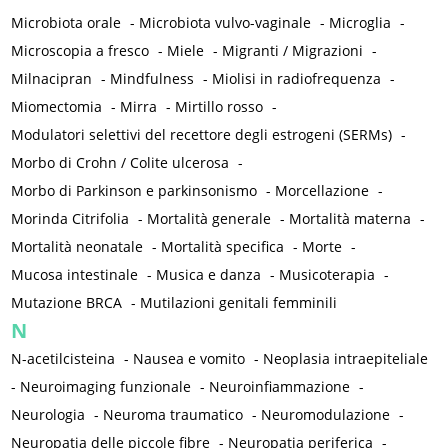
Microbiota orale
-
Microbiota vulvo-vaginale
-
Microglia
-
Microscopia a fresco
-
Miele
-
Migranti / Migrazioni
-
Milnacipran
-
Mindfulness
-
Miolisi in radiofrequenza
-
Miomectomia
-
Mirra
-
Mirtillo rosso
-
Modulatori selettivi del recettore degli estrogeni (SERMs)
-
Morbo di Crohn / Colite ulcerosa
-
Morbo di Parkinson e parkinsonismo
-
Morcellazione
-
Morinda Citrifolia
-
Mortalità generale
-
Mortalità materna
-
Mortalità neonatale
-
Mortalità specifica
-
Morte
-
Mucosa intestinale
-
Musica e danza
-
Musicoterapia
-
Mutazione BRCA
-
Mutilazioni genitali femminili
N
N-acetilcisteina
-
Nausea e vomito
-
Neoplasia intraepiteliale
-
Neuroimaging funzionale
-
Neuroinfiammazione
-
Neurologia
-
Neuroma traumatico
-
Neuromodulazione
-
Neuropatia delle piccole fibre
-
Neuropatia periferica
-