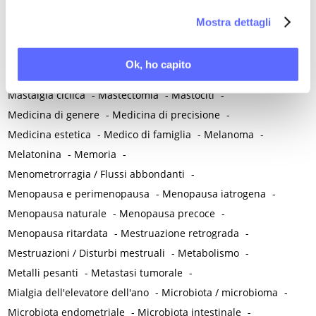
la nostra
Cookie Policy
.
-
Malattie metaboliche
-
Malattie neurologiche
-
Mostra dettagli
Malattie neuropsichiatriche
-
Malattie reumatiche
-
Malattie sessualmente trasmesse
-
Malnutrizione
-
Ok, ho capito
Mammografia
-
Manovra di Kristeller
-
Massaggio perineale
-
Mastalgia ciclica
-
Mastectomia
-
Mastociti
-
Medicina di genere
-
Medicina di precisione
-
Medicina estetica
-
Medico di famiglia
-
Melanoma
-
Melatonina
-
Memoria
-
Menometrorragia / Flussi abbondanti
-
Menopausa e perimenopausa
-
Menopausa iatrogena
-
Menopausa naturale
-
Menopausa precoce
-
Menopausa ritardata
-
Mestruazione retrograda
-
Mestruazioni / Disturbi mestruali
-
Metabolismo
-
Metalli pesanti
-
Metastasi tumorale
-
Mialgia dell'elevatore dell'ano
-
Microbiota / microbioma
-
Microbiota endometriale
-
Microbiota intestinale
-