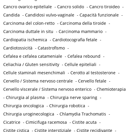
Cancro ovarico epiteliale
-
Cancro solido
-
Cancro tiroideo
-
Candida
-
Candidosi vulvo-vaginale
-
Capacità funzionale
-
Carcinoma del colon-retto
-
Carcinoma della tiroide
-
Carcinoma duttale in situ
-
Carcinoma mammario
-
Cardiopatia ischemica
-
Cardiotocografia fetale
-
Cardiotossicità
-
Catastrofismo
-
Cefalea e cefalea catameniale
-
Cefalea rebound
-
Celiachia / Gluten sensitivity
-
Cellule epiteliali
-
Cellule staminali mesenchimali
-
Cerotto al testosterone
-
Cervello / Sistema nervoso centrale
-
Cervello fetale
-
Cervello viscerale / Sistema nervoso enterico
-
Chemioterapia
-
Chirurgia al plasma
-
Chirurgia nerve sparing
-
Chirurgia oncologica
-
Chirurgia robotica
-
Chirurgia uroginecologica
-
Chlamydia Trachomatis
-
Cicatrice
-
Cimicifuga racemosa
-
Cistite acuta
-
Cistite cistica
-
Cistite interstiziale
-
Cistite recidivante
-