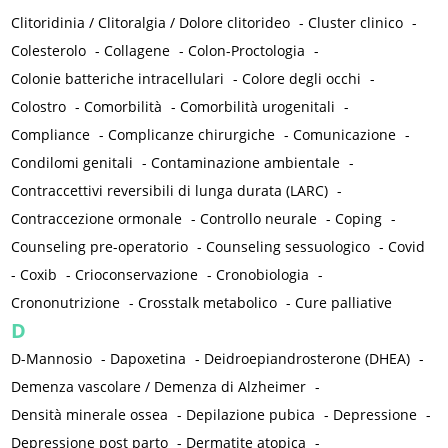
Clitoridinia / Clitoralgia / Dolore clitorideo
-
Cluster clinico
-
Colesterolo
-
Collagene
-
Colon-Proctologia
-
Colonie batteriche intracellulari
-
Colore degli occhi
-
Colostro
-
Comorbilità
-
Comorbilità urogenitali
-
Compliance
-
Complicanze chirurgiche
-
Comunicazione
-
Condilomi genitali
-
Contaminazione ambientale
-
Contraccettivi reversibili di lunga durata (LARC)
-
Contraccezione ormonale
-
Controllo neurale
-
Coping
-
Counseling pre-operatorio
-
Counseling sessuologico
-
Covid
-
Coxib
-
Crioconservazione
-
Cronobiologia
-
Crononutrizione
-
Crosstalk metabolico
-
Cure palliative
D
D-Mannosio
-
Dapoxetina
-
Deidroepiandrosterone (DHEA)
-
Demenza vascolare / Demenza di Alzheimer
-
Densità minerale ossea
-
Depilazione pubica
-
Depressione
-
Depressione post parto
-
Dermatite atopica
-