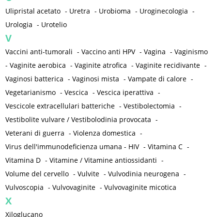
Ulipristal acetato
-
Uretra
-
Urobioma
-
Uroginecologia
-
Urologia
-
Urotelio
V
Vaccini anti-tumorali
-
Vaccino anti HPV
-
Vagina
-
Vaginismo
-
Vaginite aerobica
-
Vaginite atrofica
-
Vaginite recidivante
-
Vaginosi batterica
-
Vaginosi mista
-
Vampate di calore
-
Vegetarianismo
-
Vescica
-
Vescica iperattiva
-
Vescicole extracellulari batteriche
-
Vestibolectomia
-
Vestibolite vulvare / Vestibolodinia provocata
-
Veterani di guerra
-
Violenza domestica
-
Virus dell'immunodeficienza umana - HIV
-
Vitamina C
-
Vitamina D
-
Vitamine / Vitamine antiossidanti
-
Volume del cervello
-
Vulvite
-
Vulvodinia neurogena
-
Vulvoscopia
-
Vulvovaginite
-
Vulvovaginite micotica
X
Xiloglucano