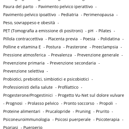
Paura del parto
-
Pavimento pelvico iperattivo
-
Pavimento pelvico ipoattivo
-
Pediatria
-
Perimenopausa
-
Peso, sovrappeso e obesità
-
PET (Tomografia a emissione di positroni)
-
pH
-
Pilates
-
Pillola contraccettiva
-
Placenta previa
-
Poesia
-
Polidatina
-
Polline e vitamina E
-
Postura
-
Prasterone
-
Preeclampsia
-
Pressione atmosferica
-
Prevalenza
-
Prevenzione generale
-
Prevenzione primaria
-
Prevenzione secondaria
-
Prevenzione selettiva
-
Probiotici, prebiotici, simbiotici e psicobiotici
-
Professionisti della salute
-
Profilattico
-
Progesterone/Progestinici
-
Progetto Vu-Net sul dolore vulvare
-
Prognosi
-
Prolasso pelvico
-
Pronto soccorso
-
Propoli
-
Proteine alimentari
-
Prucalopride
-
Pruning
-
Prurito
-
Psiconeuroimmunologia
-
Psicosi puerperale
-
Psicoterapia
-
Psoriasi
-
Puerperio