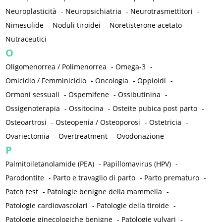
Neuroplasticità
-
Neuropsichiatria
-
Neurotrasmettitori
-
Nimesulide
-
Noduli tiroidei
-
Noretisterone acetato
-
Nutraceutici
O
Oligomenorrea / Polimenorrea
-
Omega-3
-
Omicidio / Femminicidio
-
Oncologia
-
Oppioidi
-
Ormoni sessuali
-
Ospemifene
-
Ossibutinina
-
Ossigenoterapia
-
Ossitocina
-
Osteite pubica post parto
-
Osteoartrosi
-
Osteopenia / Osteoporosi
-
Ostetricia
-
Ovariectomia
-
Overtreatment
-
Ovodonazione
P
Palmitoiletanolamide (PEA)
-
Papillomavirus (HPV)
-
Parodontite
-
Parto e travaglio di parto
-
Parto prematuro
-
Patch test
-
Patologie benigne della mammella
-
Patologie cardiovascolari
-
Patologie della tiroide
-
Patologie ginecologiche benigne
-
Patologie vulvari
-