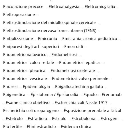
Eiaculazione precoce
-
Elettroanalgesia
-
Elettromiografia
-
Elettroporazione
-
Elettrostimolazione del midollo spinale cervicale
-
Elettrostimolazione nervosa transcutanea (TENS)
-
Embolizzazione
-
Emicrania
-
Emicrania cronica pediatrica
-
Emiparesi degli arti superiori
-
Emorroidi
-
Endometrioma ovarico
-
Endometriosi
-
Endometriosi colon-rettale
-
Endometriosi epatica
-
Endometriosi pleurica
-
Endometriosi ureterale
-
Endometriosi vescicale
-
Endometriosi vulvo-perineale
-
Enuresi
-
Epidemiologia
-
Epigallocatechina gallato
-
Epigenetica
-
Episiotomia / Episiorrafia
-
Equolo
-
Erenumab
-
Esame clinico obiettivo
-
Escherichia coli Nissle 1917
-
Escherichia coli uropatogeno
-
Esposizione prenatale all’alcol
-
Estetrolo
-
Estradiolo
-
Estriolo
-
Estroboloma
-
Estrogeni
-
Età fertile
-
Etinilestradiolo
-
Evidenza clinica