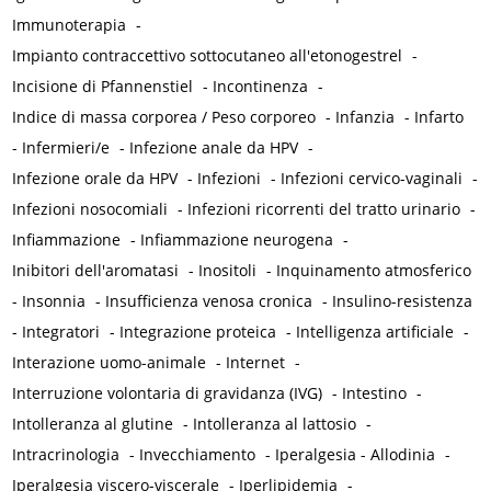
Immunoterapia
-
Impianto contraccettivo sottocutaneo all'etonogestrel
-
Incisione di Pfannenstiel
-
Incontinenza
-
Indice di massa corporea / Peso corporeo
-
Infanzia
-
Infarto
-
Infermieri/e
-
Infezione anale da HPV
-
Infezione orale da HPV
-
Infezioni
-
Infezioni cervico-vaginali
-
Infezioni nosocomiali
-
Infezioni ricorrenti del tratto urinario
-
Infiammazione
-
Infiammazione neurogena
-
Inibitori dell'aromatasi
-
Inositoli
-
Inquinamento atmosferico
-
Insonnia
-
Insufficienza venosa cronica
-
Insulino-resistenza
-
Integratori
-
Integrazione proteica
-
Intelligenza artificiale
-
Interazione uomo-animale
-
Internet
-
Interruzione volontaria di gravidanza (IVG)
-
Intestino
-
Intolleranza al glutine
-
Intolleranza al lattosio
-
Intracrinologia
-
Invecchiamento
-
Iperalgesia - Allodinia
-
Iperalgesia viscero-viscerale
-
Iperlipidemia
-