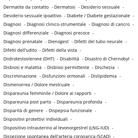
Dermatite da contatto
-
Dermatosi
-
Desiderio sessuale
-
Desiderio sessuale ipoattivo
-
Diabete / Diabete gestazionale
-
Diagnosi
-
Diagnosi clinico-strumentale
-
Diagnosi di cancro
-
Diagnosi differenziale
-
Diagnosi precoce
-
Diagnosi prenatale
-
Dienogest
-
Difetti del tubo neurale
-
Difetti dell'udito
-
Difetti della vista
-
Diidrotestosterone (DHT)
-
Disabilità
-
Disastro di Chernobyl
-
Disbiosi e malattia
-
Disbiosi permittente
-
Dischezia
-
Discriminazione
-
Disfunzioni ormonali
-
Dislipidemia
-
Dismenorrea / Dolore mestruale
-
Dispareunia femminile / Dolore ai rapporti
-
Dispareunia post parto
-
Dispareunia profonda
-
Disparità di genere
-
Dispepsia funzionale
-
Dispositivi protettivi individuali
-
Dispositivo intrauterino al levonorgestrel (LNG-IUD)
-
Dissezione spontanea dell'arteria coronarica (SCAD)
-