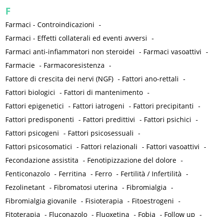
F
Farmaci - Controindicazioni
-
Farmaci - Effetti collaterali ed eventi avversi
-
Farmaci anti-infiammatori non steroidei
-
Farmaci vasoattivi
-
Farmacie
-
Farmacoresistenza
-
Fattore di crescita dei nervi (NGF)
-
Fattori ano-rettali
-
Fattori biologici
-
Fattori di mantenimento
-
Fattori epigenetici
-
Fattori iatrogeni
-
Fattori precipitanti
-
Fattori predisponenti
-
Fattori predittivi
-
Fattori psichici
-
Fattori psicogeni
-
Fattori psicosessuali
-
Fattori psicosomatici
-
Fattori relazionali
-
Fattori vasoattivi
-
Fecondazione assistita
-
Fenotipizzazione del dolore
-
Fenticonazolo
-
Ferritina
-
Ferro
-
Fertilità / Infertilità
-
Fezolinetant
-
Fibromatosi uterina
-
Fibromialgia
-
Fibromialgia giovanile
-
Fisioterapia
-
Fitoestrogeni
-
Fitoterapia
-
Fluconazolo
-
Fluoxetina
-
Fobia
-
Follow up
-