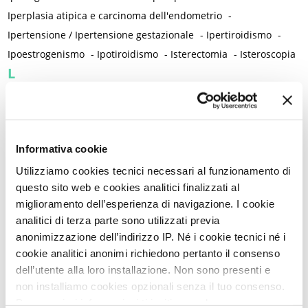
Iperplasia atipica e carcinoma dell'endometrio
-
Ipertensione / Ipertensione gestazionale
-
Ipertiroidismo
-
Ipoestrogenismo
-
Ipotiroidismo
-
Isterectomia
-
Isteroscopia
L
L-carnitina
-
Laparoscopia
-
Lattobacilli
-
Lattoferrina
-
Legislazione
-
Lesioni intraepiteliali squamose di alto grado della vulva
-
Informativa cookie
Lichen planus
-
Lichen sclerosus
-
Lichen simplex chronicus
-
Linee guida cliniche
-
Linfedema
-
Linfoma di Hodgkin
-
Utilizziamo cookies tecnici necessari al funzionamento di
questo sito web e cookies analitici finalizzati al
Lockdown
-
Long Covid
-
Lubrificazione vaginale
-
miglioramento dell’esperienza di navigazione. I cookie
Lupus eritematoso sistemico
-
Luteolina
-
Lutto
analitici di terza parte sono utilizzati previa
M
anonimizzazione dell’indirizzo IP. Né i cookie tecnici né i
Magnesio
-
Mal di schiena
-
Malattia infiammatoria cronica
-
cookie analitici anonimi richiedono pertanto il consenso
Malattia infiammatoria pelvica
-
Malattia reumatica
-
dell’utente alla loro installazione. Non sono presenti e
Malattie allergiche
-
Malattie autoimmuni
-
non installiamo cookies opzionali senza il tuo consenso.
Per maggiori informazioni ti invitiamo a leggere
Malattie immunomediate
-
Malattie infiammatorie intestinali