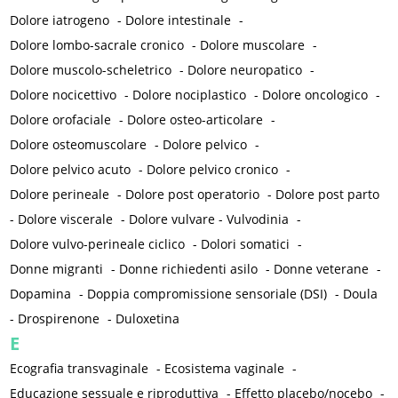
Dolore iatrogeno
-
Dolore intestinale
-
Dolore lombo-sacrale cronico
-
Dolore muscolare
-
Dolore muscolo-scheletrico
-
Dolore neuropatico
-
Dolore nocicettivo
-
Dolore nociplastico
-
Dolore oncologico
-
Dolore orofaciale
-
Dolore osteo-articolare
-
Dolore osteomuscolare
-
Dolore pelvico
-
Dolore pelvico acuto
-
Dolore pelvico cronico
-
Dolore perineale
-
Dolore post operatorio
-
Dolore post parto
-
Dolore viscerale
-
Dolore vulvare - Vulvodinia
-
Dolore vulvo-perineale ciclico
-
Dolori somatici
-
Donne migranti
-
Donne richiedenti asilo
-
Donne veterane
-
Dopamina
-
Doppia compromissione sensoriale (DSI)
-
Doula
-
Drospirenone
-
Duloxetina
E
Ecografia transvaginale
-
Ecosistema vaginale
-
Educazione sessuale e riproduttiva
-
Effetto placebo/nocebo
-