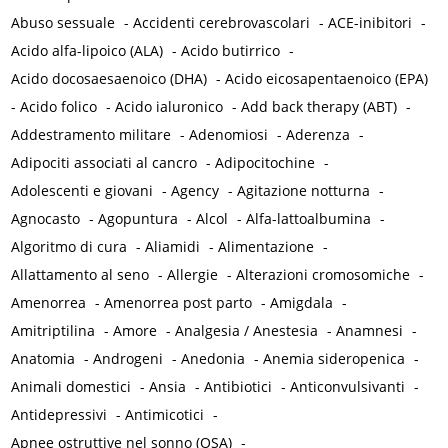
Abuso sessuale
-
Accidenti cerebrovascolari
-
ACE-inibitori
-
Acido alfa-lipoico (ALA)
-
Acido butirrico
-
Acido docosaesaenoico (DHA)
-
Acido eicosapentaenoico (EPA)
-
Acido folico
-
Acido ialuronico
-
Add back therapy (ABT)
-
Addestramento militare
-
Adenomiosi
-
Aderenza
-
Adipociti associati al cancro
-
Adipocitochine
-
Adolescenti e giovani
-
Agency
-
Agitazione notturna
-
Agnocasto
-
Agopuntura
-
Alcol
-
Alfa-lattoalbumina
-
Algoritmo di cura
-
Aliamidi
-
Alimentazione
-
Allattamento al seno
-
Allergie
-
Alterazioni cromosomiche
-
Amenorrea
-
Amenorrea post parto
-
Amigdala
-
Amitriptilina
-
Amore
-
Analgesia / Anestesia
-
Anamnesi
-
Anatomia
-
Androgeni
-
Anedonia
-
Anemia sideropenica
-
Animali domestici
-
Ansia
-
Antibiotici
-
Anticonvulsivanti
-
Antidepressivi
-
Antimicotici
-
Apnee ostruttive nel sonno (OSA)
-