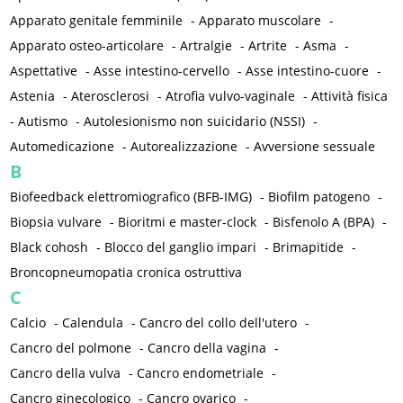
Apparato genitale femminile
-
Apparato muscolare
-
Apparato osteo-articolare
-
Artralgie
-
Artrite
-
Asma
-
Aspettative
-
Asse intestino-cervello
-
Asse intestino-cuore
-
Astenia
-
Aterosclerosi
-
Atrofia vulvo-vaginale
-
Attività fisica
-
Autismo
-
Autolesionismo non suicidario (NSSI)
-
Automedicazione
-
Autorealizzazione
-
Avversione sessuale
B
Biofeedback elettromiografico (BFB-IMG)
-
Biofilm patogeno
-
Biopsia vulvare
-
Bioritmi e master-clock
-
Bisfenolo A (BPA)
-
Black cohosh
-
Blocco del ganglio impari
-
Brimapitide
-
Broncopneumopatia cronica ostruttiva
C
Calcio
-
Calendula
-
Cancro del collo dell'utero
-
Cancro del polmone
-
Cancro della vagina
-
Cancro della vulva
-
Cancro endometriale
-
Cancro ginecologico
-
Cancro ovarico
-