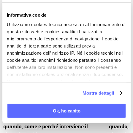
PAROLE CHIAVE DI QUESTO ARTICOLO
Informativa cookie
Utilizziamo cookies tecnici necessari al funzionamento di
CHIRURGIA NERVE SPARING
questo sito web e cookies analitici finalizzati al
CHIRURGIA UROGINECOLOGICA
miglioramento dell’esperienza di navigazione. I cookie
ENDOMETRIOSI
analitici di terza parte sono utilizzati previa
anonimizzazione dell’indirizzo IP. Né i cookie tecnici né i
PATOLOGIE GINECOLOGICHE BENIGNE
cookie analitici anonimi richiedono pertanto il consenso
dell’utente alla loro installazione. Non sono presenti e
non installiamo cookies opzionali senza il tuo consenso.
Per maggiori informazioni ti invitiamo a leggere
SULLO STESSO ARGOMENTO
PER
la nostra
Cookie Policy
.
Mostra dettagli
PROFESSIONISTI
MEDICAL CHANNEL
AGGIORNA
Ok, ho capito
Il dolore pelvico da endometriosi:
Il dolore 
quando, come e perché interviene il
quando, c