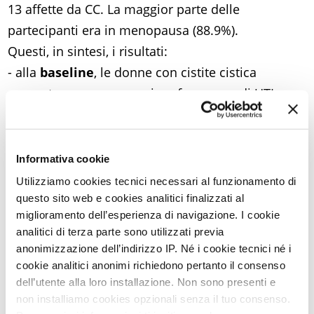
13 affette da CC. La maggior parte delle
partecipanti era in menopausa (88.9%).
Questi, in sintesi, i risultati:
- alla
baseline
, le donne con cistite cistica
presentavano una maggiore frequenza di UTI
rispetto ai controlli (4.69 vs 2.93 episodi l’anno, P
= 0.021);
- dopo l’avvio della profilassi con d-mannosio, le
Informativa cookie
recidive di UTI nelle pazienti con CC sono
Utilizziamo cookies tecnici necessari al funzionamento di
diminuite in misura significativa
(riduzione
questo sito web e cookies analitici finalizzati al
miglioramento dell’esperienza di navigazione. I cookie
media = 2.23 UTI/anno, P = 0.0028);
analitici di terza parte sono utilizzati previa
- il miglioramento è
statisticamente analogo
a
anonimizzazione dell’indirizzo IP. Né i cookie tecnici né i
quello registrato nelle pazienti senza CC (riduzione
cookie analitici anonimi richiedono pertanto il consenso
media = 1.64 UTI/anno, P = 0.0007; P “interaction”
dell’utente alla loro installazione. Non sono presenti e
non installiamo cookies opzionali senza il tuo consenso.
= 0.58).