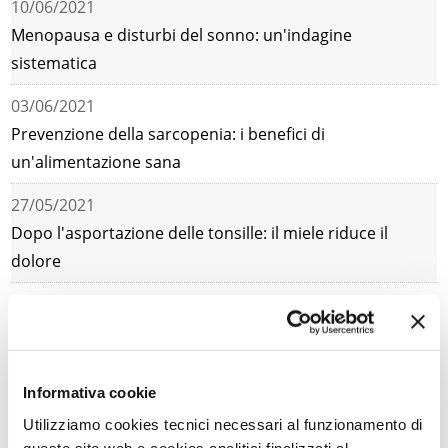
10/06/2021
Menopausa e disturbi del sonno: un'indagine
sistematica
03/06/2021
Prevenzione della sarcopenia: i benefici di
un'alimentazione sana
27/05/2021
Dopo l'asportazione delle tonsille: il miele riduce il
dolore
20/05/2021
Rischio cardiovascolare nella donna: un documento di
posizione internazionale
Informativa cookie
13/05/2021
Utilizziamo cookies tecnici necessari al funzionamento di
Depressione post parto: le basi infiammatorie del
questo sito web e cookies analitici finalizzati al