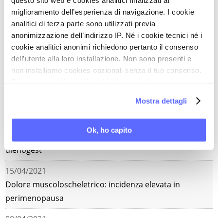
disturbo
miglioramento dell’esperienza di navigazione. I cookie
analitici di terza parte sono utilizzati previa
06/05/2021
anonimizzazione dell’indirizzo IP. Né i cookie tecnici né i
Covid: impatto del lockdown sullo screening del cancro
cookie analitici anonimi richiedono pertanto il consenso
al seno
dell’utente alla loro installazione. Non sono presenti e
non installiamo cookies opzionali senza il tuo consenso.
29/04/2021
Per maggiori informazioni ti invitiamo a leggere
Dolore cronico: l'alimentazione è una potente alleata
la nostra
Cookie Policy
.
Mostra dettagli
delle terapie farmacologiche
22/04/2021
Ok, ho capito
Endometriosi colon-rettale: i benefici terapeutici del
dienogest
15/04/2021
Dolore muscoloscheletrico: incidenza elevata in
perimenopausa