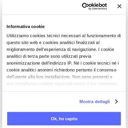
Ultimi articoli su:
MENOPAUSA
Informativa cookie
Utilizziamo cookies tecnici necessari al funzionamento di
questo sito web e cookies analitici finalizzati al
miglioramento dell’esperienza di navigazione. I cookie
Torna a Aggiornamenti scientifici
analitici di terza parte sono utilizzati previa
STAMPA PDF
anonimizzazione dell’indirizzo IP. Né i cookie tecnici né i
cookie analitici anonimi richiedono pertanto il consenso
dell’utente alla loro installazione. Non sono presenti e
PAROLE CHIAVE DI QUESTO ARTICOLO
non installiamo cookies opzionali senza il tuo consenso.
Per maggiori informazioni ti invitiamo a leggere
la nostra
Cookie Policy
.
ANDROGENI
Mostra dettagli
FECONDAZIONE ASSISTITA
FERTILITÀ / INFERTILITÀ
Ok, ho capito
INVECCHIAMENTO