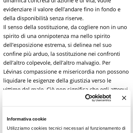
dinamica concreta di azione e di vita, vuole
evidenziare il valore dell’andare fino in fondo e
della disponibilità senza riserve.
Il senso della sostituzione, da cogliere non in uno
spirito di una onnipotenza ma nello spirito
dell’esposizione estrema, si delinea nel suo
confine più arduo, la sostituzione nei confronti
dell’altro colpevole, dell’altro malvagio. Per
Lévinas compassione e misericordia non possono
liquidare le esigenze della giustizia verso le
vittime del male. Ciò non significa che egli attenui
il valore della compassione misericordiosa.
L’autore ne illumina il valore mostrando che la
compassione non è il frutto di un semplice sforzo
Informativa cookie
di volontà, non è “inventata” dal soggetto. In realtà
Utilizziamo cookies tecnici necessari al funzionamento di