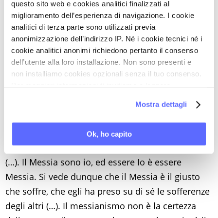
ognuno deve apprenderla dagli altri.
E’ proprio la
questo sito web e cookies analitici finalizzati al
sofferenza altrui a insegnarmi questa
miglioramento dell’esperienza di navigazione. I cookie
analitici di terza parte sono utilizzati previa
apertura del cuore e della coscienza
. Solo nel
anonimizzazione dell’indirizzo IP. Né i cookie tecnici né i
cammino di un simile apprendimento si riesce a
cookie analitici anonimi richiedono pertanto il consenso
farsi carico del patire del nostro prossimo.
dell’utente alla loro installazione. Non sono presenti e
Riprendendo il messianismo della fede di Israele
non installiamo cookies opzionali senza il tuo consenso.
Per maggiori informazioni ti invitiamo a leggere
Lévinas ritiene che la compassione sia il nucleo
la nostra
Cookie Policy
.
dell’umile esperienza messianica, in cui la vera
Mostra dettagli
attesa del Liberatore nella storia si attua come
un
prendere su di sé la sofferenza degli altri
. “Il
Ok, ho capito
Messia è il re che non comanda più dal di fuori
(…). Il Messia sono io, ed essere Io è essere
Messia. Si vede dunque che il Messia è il giusto
che soffre, che egli ha preso su di sé le sofferenze
degli altri (…). Il messianismo non è la certezza