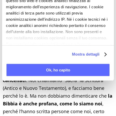
questo sito web e cookies analitici finalizzati al
contraddizioni, le sue discutibili ricostruzioni
miglioramento dell’esperienza di navigazione. I cookie
storiche, i suoi spropositi scientifici, il suo modo
analitici di terza parte sono utilizzati previa
troppo umano di parlare di Dio (un Dio con tanto
anonimizzazione dell’indirizzo IP. Né i cookie tecnici né i
di braccia, mani, dita, volto, occhi, cuore, e così
cookie analitici anonimi richiedono pertanto il consenso
dell’utente alla loro installazione. Non sono presenti e
via; un Dio che parla, si commuove, si adira, si
non installiamo cookies opzionali senza il tuo consenso.
pente), anche se la Bibbia sa bene che «Dio non è
Per maggiori informazioni ti invitiamo a leggere
un uomo come me» dice Giobbe (9,32). (...)
la nostra
Cookie Policy
.
Mostra dettagli
Essendo realmente, e non apparentemente,
umana,
è bene che anche gli aspetti negativi
Ok, ho capito
dell’umanità siano presenti e non vengano
cancellati
. Noi chiamiamo “Sacra” la Scrittura
(Antico e Nuovo Testamento), e facciamo bene
perché lo è. Ma non dobbiamo dimenticare che
la
Bibbia è anche profana, come lo siamo noi
,
perché l’hanno scritta persone come noi, certo