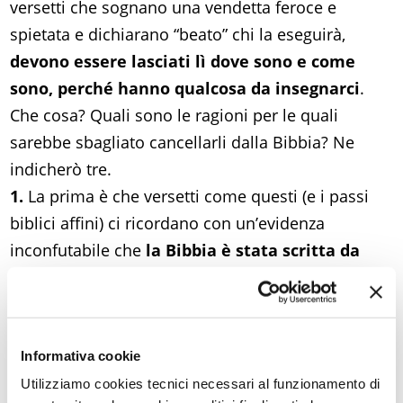
versetti che sognano una vendetta feroce e
spietata e dichiarano “beato” chi la eseguirà,
devono essere lasciati lì dove sono e come
sono, perché hanno qualcosa da insegnarci
.
Che cosa? Quali sono le ragioni per le quali
sarebbe sbagliato cancellarli dalla Bibbia? Ne
indicherò tre.
1.
La prima è che versetti come questi (e i passi
biblici affini) ci ricordano con un’evidenza
inconfutabile che
la Bibbia è stata scritta da
uomini, non da angeli, da uomini, non da Dio
.
Essa quindi porta, insieme al suo messaggio
divino, anche il peso della nostra umanità.
Informativa cookie
«Umana, troppo umana» (potremmo dire con
Nietzsche) è la Bibbia, con le sue ingenuità, le sue
Utilizziamo cookies tecnici necessari al funzionamento di