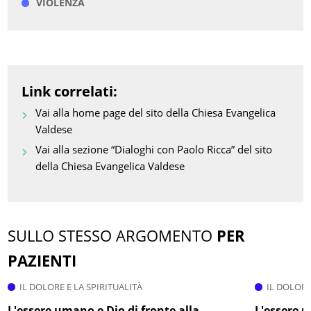
VIOLENZA
Link correlati:
Vai alla home page del sito della Chiesa Evangelica
Valdese
Vai alla sezione “Dialoghi con Paolo Ricca” del sito
della Chiesa Evangelica Valdese
SULLO STESSO ARGOMENTO
PER
PAZIENTI
IL DOLORE E LA SPIRITUALITÀ
IL DOLORE
L'essere umano e Dio di fronte alla
L'essere u