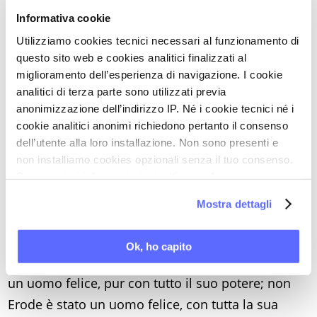
E Gesù ebbe anche una vita beata, felice,
Informativa cookie
anche se certo non di una felicità mondana.
Utilizziamo cookies tecnici necessari al funzionamento di
Perché la vita di Gesù è stata una vita ricolma di
questo sito web e cookies analitici finalizzati al
“senso”, anzi, del senso del senso: infatti, solo chi
miglioramento dell’esperienza di navigazione. I cookie
conosce una ragione per cui vale la pena dare la
analitici di terza parte sono utilizzati previa
anonimizzazione dell’indirizzo IP. Né i cookie tecnici né i
vita conosce anche una ragione per cui vale la
cookie analitici anonimi richiedono pertanto il consenso
pena vivere. Gesù questa ragione l’aveva. Più volte
dell’utente alla loro installazione. Non sono presenti e
ha affermato di voler dare la vita per i fratelli, gli
non installiamo cookies opzionali senza il tuo consenso.
amici, gli altri: questo dava senso alla sua vita,
Per maggiori informazioni ti invitiamo a leggere
la nostra
Cookie Policy
.
rendendola una missione in piena obbedienza
Mostra dettagli
amorosa al Padre.
Così, nella pienezza di senso
che viene dall’amore, anche la croce poteva
Ok, ho capito
essere accolta con serenità.
Non Pilato è stato
un uomo felice, pur con tutto il suo potere; non
Erode è stato un uomo felice, con tutta la sua