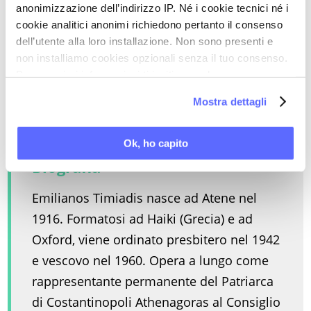
stato creato per l’uomo e non l’uomo per il
anonimizzazione dell’indirizzo IP. Né i cookie tecnici né i
Sabato». (...)
Trattare le persone in quanto tali
cookie analitici anonimi richiedono pertanto il consenso
e mai come membri di una classe
, evitando
dell’utente alla loro installazione. Non sono presenti e
non installiamo cookies opzionali senza il tuo consenso.
ogni pregiudizio, è il criterio della nostra vita
Per maggiori informazioni ti invitiamo a leggere
collettiva.
la nostra
Cookie Policy
.
Mostra dettagli
Ok, ho capito
Biografia
Emilianos Timiadis nasce ad Atene nel
1916. Formatosi ad Haiki (Grecia) e ad
Oxford, viene ordinato presbitero nel 1942
e vescovo nel 1960. Opera a lungo come
rappresentante permanente del Patriarca
di Costantinopoli Athenagoras al Consiglio