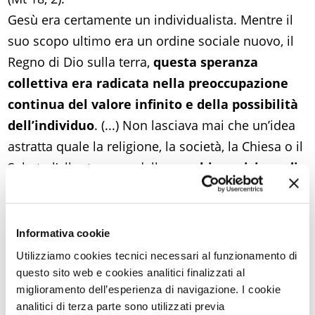
Gesù era certamente un individualista. Mentre il
suo scopo ultimo era un ordine sociale nuovo, il
Regno di Dio sulla terra,
questa speranza
collettiva era radicata nella preoccupazione
continua del valore infinito e della possibilità
dell’individuo
. (...) Non lasciava mai che un’idea
astratta quale la religione, la società, la Chiesa o il
Sabato l’allontanasse dalla sua
chiara visione di
ciò che avveniva alle persone prese ad una ad
una
. Il Sabato, per esempio, era una delle
istituzioni più sacre del popolo. Osservarlo era un
Informativa cookie
obbligo di pietà (...) Ma quando Gesù vede che il
Utilizziamo cookies tecnici necessari al funzionamento di
Sabato ostacola l’aiuto ad un uomo malato,
questo sito web e cookies analitici finalizzati al
miglioramento dell’esperienza di navigazione. I cookie
s’indigna e lo rifiuta con veemenza: «Il Sabato è
analitici di terza parte sono utilizzati previa