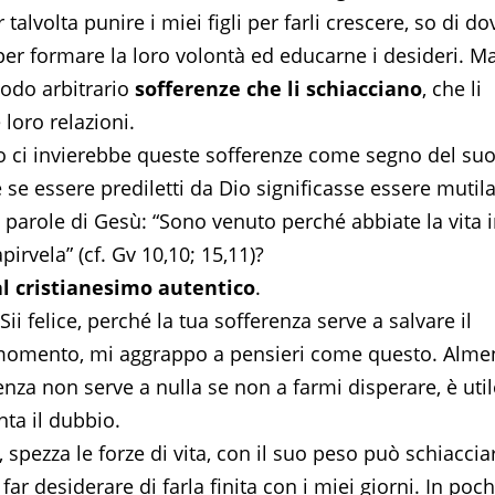
lvolta punire i miei figli per farli crescere, so di do
per formare la loro volontà ed educarne i desideri. M
modo arbitrario
sofferenze che li schiacciano
, che li
 loro relazioni.
Dio ci invierebbe queste sofferenze come segno del su
e essere prediletti da Dio significasse essere mutila
e parole di Gesù: “Sono venuto perché abbiate la vita 
rvela” (cf. Gv 10,10; 15,11)?
al cristianesimo autentico
.
Sii felice, perché la tua sofferenza serve a salvare il
 momento, mi aggrappo a pensieri come questo. Alme
za non serve a nulla se non a farmi disperare, è util
ta il dubbio.
, spezza le forze di vita, con il suo peso può schiaccia
ar desiderare di farla finita con i miei giorni. In poc