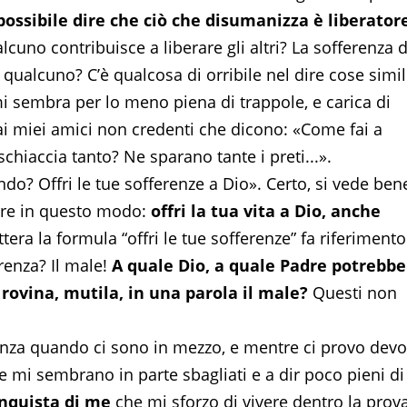
possibile dire che ciò che disumanizza è liberatore
lcuno contribuisce a liberare gli altri? La sofferenza d
ualcuno? C’è qualcosa di orribile nel dire cose simil
i sembra per lo meno piena di trappole, e carica di
i ai miei amici non credenti che dicono: «Come fai a
chiaccia tanto? Ne sparano tante i preti...».
ndo? Offri le tue sofferenze a Dio». Certo, si vede ben
mere in questo modo:
offri la tua vita a Dio, anche
ettera la formula “offri le tue sofferenze” fa riferimento
renza? Il male!
A quale Dio, a quale Padre potrebbe
rovina, mutila, in una parola il male?
Questi non
renza quando ci sono in mezzo, e mentre ci provo devo
he mi sembrano in parte sbagliati e a dir poco pieni di
onquista di me
che mi sforzo di vivere dentro la prova