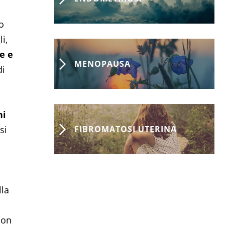
o
i,
e e
MENOPAUSA
di
ni
FIBROMATOSI UTERINA
si
lla
uon