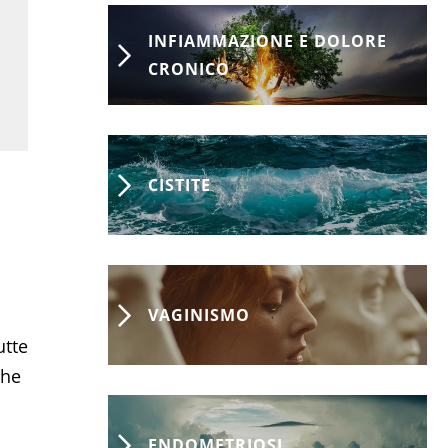
INFIAMMAZIONE E DOLORE
CRONICO
CISTITE
VAGINISMO
utte
che
ENDOMETRIOSI