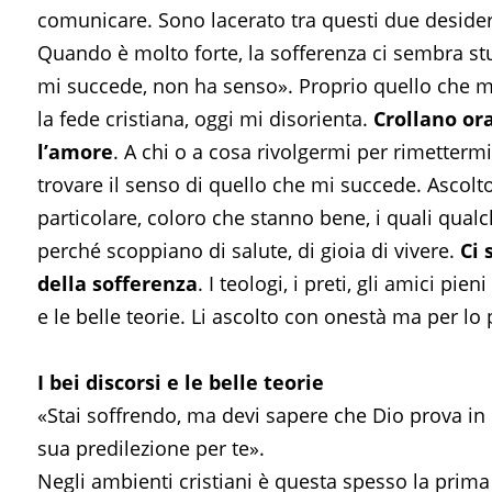
comunicare. Sono lacerato tra questi due desideri, 
Quando è molto forte, la sofferenza ci sembra stu
mi succede, non ha senso». Proprio quello che mi pr
la fede cristiana, oggi mi disorienta.
Crollano ora
l’amore
. A chi o a cosa rivolgermi per rimettermi
trovare il senso di quello che mi succede. Ascolto
particolare, coloro che stanno bene, i quali qua
perché scoppiano di salute, di gioia di vivere.
Ci 
della sofferenza
. I teologi, i preti, gli amici p
e le belle teorie. Li ascolto con onestà ma per lo
I bei discorsi e le belle teorie
«Stai soffrendo, ma devi sapere che Dio prova in
sua predilezione per te».
Negli ambienti cristiani è questa spesso la prima 