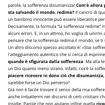
parole, la sofferenza disumanizza!
Com’è allora 
sta salvando il mondo, redime?
Il cancro di qua
un bambino innocente può essere liberatrice per q
Decisamente, la formula “la sofferenza redime” m
alcuni errori. E, in un attimo, ho voglia di unirm
pensare che la sofferenza redima il mondo, se ti s
Un altro discorso spesso ascoltato è: «Stai soffre
l'atteggiamento autentico che si cerca di espri
quando è sfigurata dalla sofferenza
. Ma alla l
un Dio quanto meno strano. Infatti, cos’è la soffe
piacere ricevere in dono ciò che disumanizza, 
sarebbe forse un Dio perverso?
Già non è facile trovare il senso della mia soffe
anche imbattermi nei discorsi di certi cristiani c
insidie. Parole che non aiutano infine quella
ric