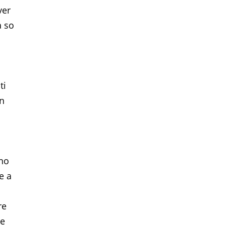
ver
a so
o
ti
in
no
e a
re
he