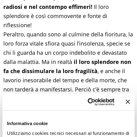
radiosi e nel contempo effimeri!
Il loro
splendore è così commovente e fonte di
riflessione!
Peraltro, quando sono al culmine della fioritura, la
loro forza vitale sfiora quasi l’insolenza, specie se
chi li guarda ha un corpo indebolito e devastato
dalla malattia. Ma in realtà
il loro splendore non
fa che dissimulare la loro fragilità
, e anche il
lavorio inesorabile del tempo e della morte, che
non tarderà a manifestarsi. Perciò c’è sempre tra
me e loro una specie di complicità, al punto che la
mia ammirazione è mista a compassione.
Comunque sia, ora li considero come compagni
Informativa cookie
che
osano parlarmi generosamente della vita,
Utilizziamo cookies tecnici necessari al funzionamento di
timidamente della morte
, e che mi donano