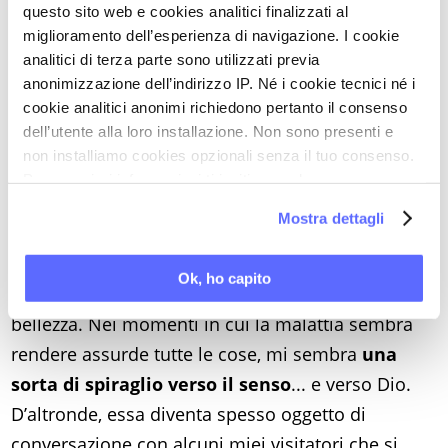
questo sito web e cookies analitici finalizzati al
molto più di quanto non mi domandino. In una
miglioramento dell’esperienza di navigazione. I cookie
parola, la loro presenza è grazia!
analitici di terza parte sono utilizzati previa
A proposito dei fiori, mi torna in mente molto
anonimizzazione dell’indirizzo IP. Né i cookie tecnici né i
cookie analitici anonimi richiedono pertanto il consenso
spesso il famoso aforisma del poeta mistico
dell’utente alla loro installazione. Non sono presenti e
Angelo Silesio (1624-1677), in continuità con il
non installiamo cookies opzionali senza il tuo consenso.
pensiero di Meister Eckhart: «La rosa è senza
Per maggiori informazioni ti invitiamo a leggere
perché!». Sì,
la rosa è al di là dell’utile o
la nostra
Cookie Policy
.
Mostra dettagli
dell’inutile
. Essa è presente molto
semplicemente nella sua grazia, senza chiedere
Ok, ho capito
nulla, e si offre alla contemplazione in tutta la sua
bellezza. Nei momenti in cui la malattia sembra
rendere assurde tutte le cose, mi sembra
una
sorta di spiraglio verso il senso
... e verso Dio.
D’altronde, essa diventa spesso oggetto di
conversazione con alcuni miei visitatori che si