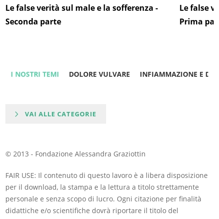
Le false verità sul male e la sofferenza -
Le false v
Seconda parte
Prima par
I NOSTRI TEMI
DOLORE VULVARE
INFIAMMAZIONE E DO
VAI ALLE CATEGORIE
© 2013 - Fondazione Alessandra Graziottin
FAIR USE: Il contenuto di questo lavoro è a libera disposizione
per il download, la stampa e la lettura a titolo strettamente
personale e senza scopo di lucro. Ogni citazione per finalità
didattiche e/o scientifiche dovrà riportare il titolo del