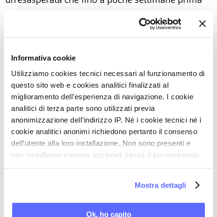
scattava per niente. Ho fatto un sacco di progetti;
da sempre ho cercato di vivere bene il quotidiano,
ora lo faccio ancor di più. Grazie, dottoressa. So
che questo è solo l’inizio, ma mi ha ridato la
Informativa cookie
fiducia.
Utilizziamo cookies tecnici necessari al funzionamento di
questo sito web e cookies analitici finalizzati al
Alessia F.
miglioramento dell’esperienza di navigazione. I cookie
analitici di terza parte sono utilizzati previa
anonimizzazione dell’indirizzo IP. Né i cookie tecnici né i
cookie analitici anonimi richiedono pertanto il consenso
Ultimi articoli su:
dell’utente alla loro installazione. Non sono presenti e
MENOPAUSA
non installiamo cookies opzionali senza il tuo consenso.
Per maggiori informazioni ti invitiamo a leggere
la nostra
Cookie Policy
.
Mostra dettagli
Torna a Testimonianze 2010
STAMPA PDF
Ok, ho capito