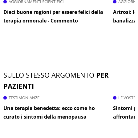
AGGIORNAMENTI SCIENTIFICI
AGGIORNA
Dieci buone ragioni per essere felici della
Artrosi: l
terapia ormonale - Commento
banalizza
SULLO STESSO ARGOMENTO
PER
PAZIENTI
TESTIMONIANZE
LE VOSTR
Una terapia benedetta: ecco come ho
Sintomi p
curato i sintomi della menopausa
affrontarl