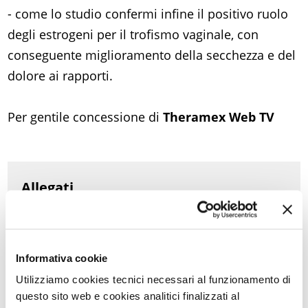
- come lo studio confermi infine il positivo ruolo
degli estrogeni per il trofismo vaginale, con
conseguente miglioramento della secchezza e del
dolore ai rapporti.
Per gentile concessione di
Theramex Web TV
Allegati
Hormone Replacement Therapy and sexuality
Disturbi del sonno correlati alla menopausa -
Commento
Informativa cookie
La terapia ormonale postmenopausale: quello che i
Utilizziamo cookies tecnici necessari al funzionamento di
clinici vogliono sapere
questo sito web e cookies analitici finalizzati al