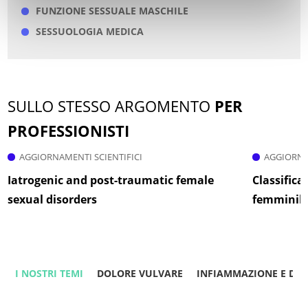
FUNZIONE SESSUALE MASCHILE
SESSUOLOGIA MEDICA
SULLO STESSO ARGOMENTO
PER
PROFESSIONISTI
AGGIORNAMENTI SCIENTIFICI
AGGIORNA
Iatrogenic and post-traumatic female
Classifica
sexual disorders
femminili
I NOSTRI TEMI
DOLORE VULVARE
INFIAMMAZIONE E DO