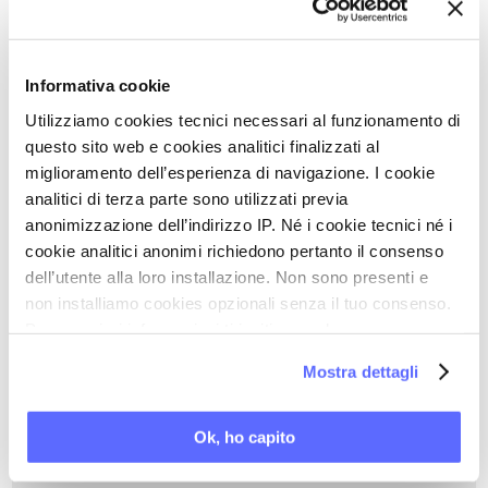
Allegati
Full text dell'articolo
Informativa cookie
Utilizziamo cookies tecnici necessari al funzionamento di
questo sito web e cookies analitici finalizzati al
miglioramento dell’esperienza di navigazione. I cookie
Torna a Aggiornamenti scientifici
analitici di terza parte sono utilizzati previa
anonimizzazione dell’indirizzo IP. Né i cookie tecnici né i
STAMPA PDF
cookie analitici anonimi richiedono pertanto il consenso
dell’utente alla loro installazione. Non sono presenti e
non installiamo cookies opzionali senza il tuo consenso.
PAROLE CHIAVE DI QUESTO ARTICOLO
Per maggiori informazioni ti invitiamo a leggere
la nostra
Cookie Policy
.
Mostra dettagli
DISTURBI SESSUALI CON DOLORE
DISTURBI SESSUALI FEMMINILI
Ok, ho capito
DISTURBI SESSUALI MASCHILI
FUNZIONE SESSUALE FEMMINILE