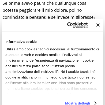
Se prima avevo paura che qualunque cosa
potesse peggiorare il mio dolore, poi ho
cominciato a pensare: e se invece migliorasse?
Così ho accettato un lavoro fuori paese e ho
cominciato a guidare (anche se in macchina i
dolori mi facevano vedere le stelle): due sfide
Informativa cookie
prima inimmaginabili per me.
Utilizziamo cookies tecnici necessari al funzionamento di
L’autostima è una chiave per uscire dalla stanza
questo sito web e cookies analitici finalizzati al
buia della vestibolite! Per il vaginismo senza
miglioramento dell’esperienza di navigazione. I cookie
dubbio la chiave sono i dilatatori, in senso
analitici di terza parte sono utilizzati previa
anonimizzazione dell’indirizzo IP. Né i cookie tecnici né i
letterale e figurato. Siate coraggiose! Buttatevi!
cookie analitici anonimi richiedono pertanto il consenso
Camminate tutti i giorni e poi usate gli assorbenti
dell’utente alla loro installazione. Non sono presenti e
in cotone, e non quelle schifezze che vendono al
non installiamo cookies opzionali senza il tuo consenso.
supermercato. Quanto alla guarigione, non è
Per maggiori informazioni ti invitiamo a leggere
la nostra
Cookie Policy
.
qualcosa di cui mi sono resa conto dall’oggi al
Mostra dettagli