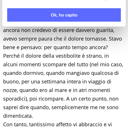
domani. Pensate che, anche quando la
professoressa mi diceva che ero guarita, io non ci
Ok, ho capito
credevo. A maggio 2016 potevo avere rapporti, ma
ancora non credevo di essere davvero guarita,
avevo sempre paura che il dolore tornasse. Stavo
bene e pensavo: per quanto tempo ancora?
Perché il dolore della vestibolite è strano, in
alcuni momenti scompare del tutto (nel mio caso,
quando dormivo, quando mangiavo qualcosa di
buono, per una settimana intera in viaggio di
nozze, quando ero al mare e in atri momenti
sporadici), poi ricompare. A un certo punto, non
saprei dire quando, semplicemente me ne sono
dimenticata.
Con tanto, tantissimo affetto vi abbraccio e vi