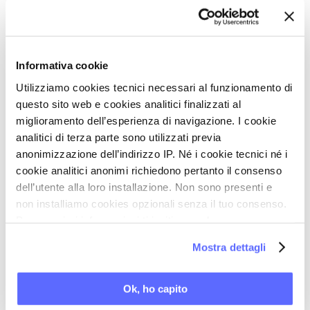
Nel 1925 sottoscrive il Manifesto degli
intellettuali antifascisti di Benedetto
Croce. Dal 1927 lavora come redattore
Informativa cookie
presso l’editore Bemporad, a Firenze. Due
Utilizziamo cookies tecnici necessari al funzionamento di
anni dopo è chiamato a dirigere il
questo sito web e cookies analitici finalizzati al
Gabinetto scientifico letterario G. P.
miglioramento dell’esperienza di navigazione. I cookie
Vieusseux, da cui sarà espulso nel 1938.
analitici di terza parte sono utilizzati previa
anonimizzazione dell’indirizzo IP. Né i cookie tecnici né i
Nel frattempo collabora alla rivista Solaria,
cookie analitici anonimi richiedono pertanto il consenso
frequenta Carlo Emilio Gadda e Elio
dell’utente alla loro installazione. Non sono presenti e
Vittorini, e scrive per quasi tutte le riviste
non installiamo cookies opzionali senza il tuo consenso.
letterarie del tempo. Nel 1948 si
Per maggiori informazioni ti invitiamo a leggere
la nostra
Cookie Policy
.
trasferisce a Milano: collaboratore del
Mostra dettagli
Corriere della sera, si occupa di critica
letteraria e musicale, e scrive reportage
Ok, ho capito
culturali da vari Paesi, fra cui il Medio