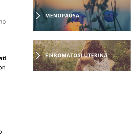
MENOPAUSA
ano
FIBROMATOSI UTERINA
ati
non
o