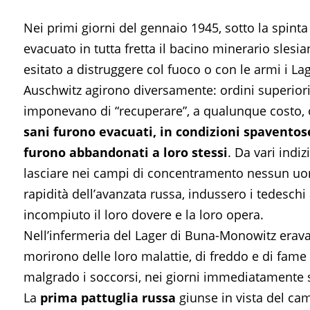
Nei primi giorni del gennaio 1945, sotto la spint
evacuato in tutta fretta il bacino minerario sles
esitato a distruggere col fuoco o con le armi i Lag
Auschwitz agirono diversamente: ordini superiori
imponevano di “recuperare”, a qualunque costo, 
sani furono evacuati, in condizioni spavento
furono abbandonati a loro stessi
. Da vari indi
lasciare nei campi di concentramento nessun uom
rapidità dell’avanzata russa, indussero i tedesch
incompiuto il loro dovere e la loro opera.
Nell’infermeria del Lager di Buna-Monowitz erava
morirono delle loro malattie, di freddo e di fame 
malgrado i soccorsi, nei giorni immediatamente s
La
prima pattuglia russa
giunse in vista del c