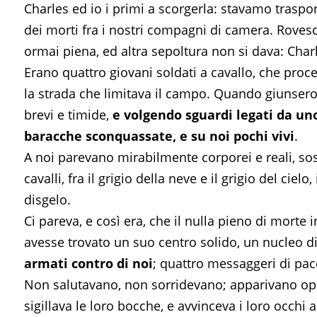
Charles ed io i primi a scorgerla: stavamo traspo
dei morti fra i nostri compagni di camera. Rovesc
ormai piena, ed altra sepoltura non si dava: Charles 
Erano quattro giovani soldati a cavallo, che proc
la strada che limitava il campo. Quando giunsero
brevi e timide,
e volgendo sguardi legati da un
baracche sconquassate, e su noi pochi vivi
.
A noi parevano mirabilmente corporei e reali, sos
cavalli, fra il grigio della neve e il grigio del ci
disgelo.
Ci pareva, e così era, che il nulla pieno di morte 
avesse trovato un suo centro solido, un nucleo 
armati contro di noi
; quattro messaggeri di pace,
Non salutavano, non sorridevano; apparivano oppr
sigillava le loro bocche, e avvinceva i loro occhi