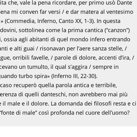
ita che, vale la pena ricordare, per primo usò Dante
a pena mi conven far versi / e dar matera al ventesimo
» (Commedia, Inferno, Canto XX, 1-3). In questa
ndovini, sottolinea come la prima cantica (“canzon”)
 ossia agli abitanti di quel mondo infero entrando
ti e alti guai / risonavan per l’aere sanza stelle, /
e, orribili favelle, / parole di dolore, accenti d’ira, /
acevano un tumulto, il qual s’aggira / sempre in
ando turbo spira» (Inferno III, 22-30).
caso recuperò quella parola antica e terribile,
ferenza di quelli danteschi, non avrebbero mai più
il male e il dolore. La domanda dei filosofi resta e ci
a “fonte di male” così profonda nel cuore dell’uomo?