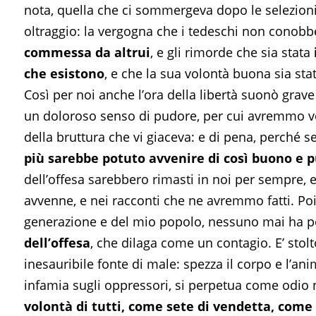
nota, quella che ci sommergeva dopo le selezioni,
oltraggio: la vergogna che i tedeschi non conobb
commessa da altrui
, e gli rimorde che sia stata
che esistono
, e che la sua volontà buona sia sta
Così per noi anche l’ora della libertà suonò grave 
un doloroso senso di pudore, per cui avremmo vo
della bruttura che vi giaceva: e di pena, perché
più sarebbe potuto avvenire di così buono e p
dell’offesa sarebbero rimasti in noi per sempre, e n
avvenne, e nei racconti che ne avremmo fatti. Poi
generazione e del mio popolo, nessuno mai ha po
dell’offesa
, che dilaga come un contagio. E’ stol
inesauribile fonte di male: spezza il corpo e l’an
infamia sugli oppressori, si perpetua come odio n
volontà di tutti, come sete di vendetta, co