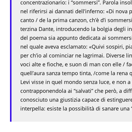
concentrazionario: i “sommersi”. Parola insol
nel riferirsi ai dannati dell’inferno: «Di nov
canto / de la prima canzon, ch’è d’i sommersi
terzina Dante, introducendo la bolgia degli i
del poema sia appunto dedicata ai sommersi,
nel quale aveva esclamato: «Quivi sospiri, pian
per ch’io al cominciar ne lagrimai. Diverse lingu
voci alte e fioche, e suon di man con elle / f
quell’aura sanza tempo tinta, /come la rena qu
Levi visse in quel mondo senza luce, e non a 
contrapponendola ai “salvati” che però, a dif
conosciuto una giustizia capace di estinguere 
interpella: esiste la possibilità di sanare un