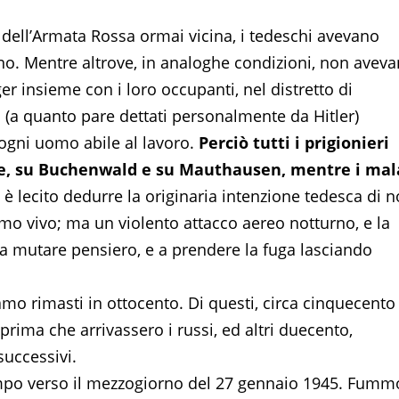
a dell’Armata Rossa ormai vicina, i tedeschi avevano
iano. Mentre altrove, in analoghe condizioni, non avev
er insieme con i loro occupanti, nel distretto di
 (a quanto pare dettati personalmente da Hitler)
ogni uomo abile al lavoro.
Perciò tutti i prigionieri
se, su Buchenwald e su Mauthausen, mentre i mal
zi è lecito dedurre la originaria intenzione tedesca di 
o vivo; ma un violento attacco aereo notturno, e la
i a mutare pensiero, e a prendere la fuga lasciando
mo rimasti in ottocento. Di questi, circa cinquecento
prima che arrivassero i russi, ed altri duecento,
uccessivi.
ampo verso il mezzogiorno del 27 gennaio 1945. Fumm