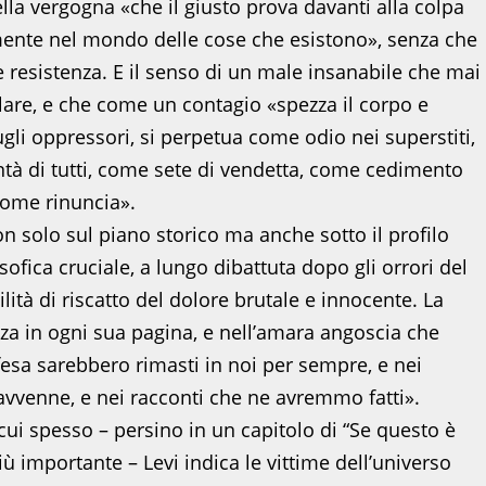
lla vergogna «che il giusto prova davanti alla colpa
mente nel mondo delle cose che esistono», senza che
 resistenza. E il senso di un male insanabile che mai
lare, e che come un contagio «spezza il corpo e
li oppressori, si perpetua come odio nei superstiti,
ontà di tutti, come sete di vendetta, come cedimento
ome rinuncia».
n solo sul piano storico ma anche sotto il profilo
osofica cruciale, a lungo dibattuta dopo gli orrori del
lità di riscatto del dolore brutale e innocente. La
zza in ogni sua pagina, e nell’amara angoscia che
ffesa sarebbero rimasti in noi per sempre, e nei
e avvenne, e nei racconti che ne avremmo fatti».
 cui spesso – persino in un capitolo di “Se questo è
ù importante – Levi indica le vittime dell’universo