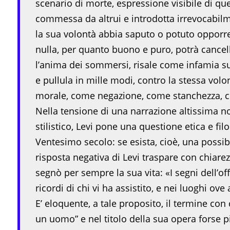
scenario di morte, espressione visibile di que
commessa da altrui e introdotta irrevocabil
la sua volontà abbia saputo o potuto opporre
nulla, per quanto buono e puro, potrà cancel
l’anima dei sommersi, risale come infamia sug
e pullula in mille modi, contro la stessa vol
morale, come negazione, come stanchezza, c
Nella tensione di una narrazione altissima no
stilistico, Levi pone una questione etica e fil
Ventesimo secolo: se esista, cioè, una possibi
risposta negativa di Levi traspare con chiare
segnò per sempre la sua vita: «I segni dell’o
ricordi di chi vi ha assistito, e nei luoghi ov
E’ eloquente, a tale proposito, il termine con
un uomo” e nel titolo della sua opera forse pi