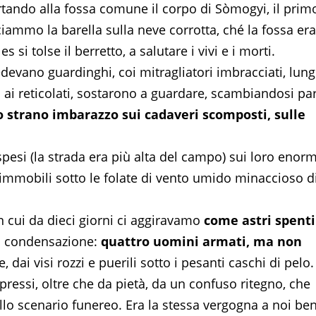
rtando alla fossa comune il corpo di Sòmogyi, il prim
iammo la barella sulla neve corrotta, ché la fossa era
si tolse il berretto, a salutare i vivi e i morti.
edevano guardinghi, coi mitragliatori imbracciati, lun
 ai reticolati, sostarono a guardare, scambiandosi pa
o strano imbarazzo sui cadaveri scomposti, sulle
pesi (la strada era più alta del campo) sui loro enorm
elo, immobili sotto le folate di vento umido minaccioso d
in cui da dieci giorni ci aggiravamo
come astri spenti
di condensazione:
quattro uomini armati, ma non
 dai visi rozzi e puerili sotto i pesanti caschi di pelo.
essi, oltre che da pietà, da un confuso ritegno, che
 allo scenario funereo. Era la stessa vergogna a noi be