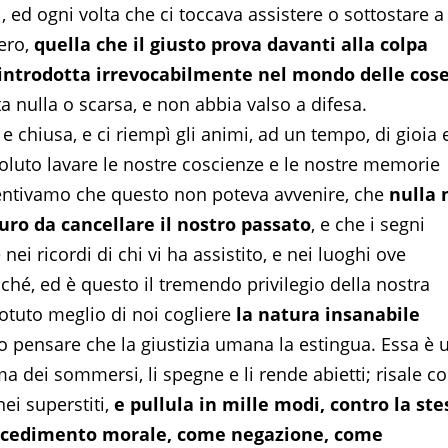
 ed ogni volta che ci toccava assistere o sottostare a
ero,
quella che il giusto prova davanti alla colpa
introdotta irrevocabilmente nel mondo delle cos
ta nulla o scarsa, e non abbia valso a difesa.
e chiusa, e ci riempì gli animi, ad un tempo, di gioia 
luto lavare le nostre coscienze e le nostre memorie
 sentivamo che questo non poteva avvenire, che
nulla 
uro da cancellare il nostro passato
, e che i segni
ei ricordi di chi vi ha assistito, e nei luoghi ove
ché, ed è questo il tremendo privilegio della nostra
tuto meglio di noi cogliere
la natura insanabile
to pensare che la giustizia umana la estingua. Essa è 
ima dei sommersi, li spegne e li rende abietti; risale 
ei superstiti,
e pullula in mille modi, contro la ste
me cedimento morale, come negazione, come