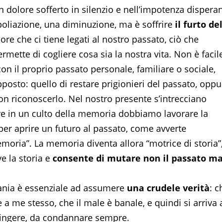
dolore sofferto in silenzio e nell’impotenza disperan
liazione, una diminuzione, ma è soffrire
il furto de
iore che ci tiene legati al nostro passato, ciò che
mette di cogliere cosa sia la nostra vita. Non è facil
n il proprio passato personale, familiare o sociale,
osto: quello di restare prigionieri del passato, oppu
on riconoscerlo. Nel nostro presente s’intrecciano
re in un culto della memoria dobbiamo lavorare la
er aprire un futuro al passato, come avverte
moria”. La memoria diventa allora “motrice di storia”
e la storia e
consente di mutare non il passato ma
fania è essenziale ad assumere
una crudele verità
: c
a me stesso, che il male è banale, e quindi si arriva 
pingere, da condannare sempre.