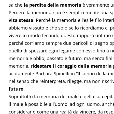
sa che
la perdita della memoria
è veramente un 
Perdere la memoria non è semplicemente una spo
vita stessa
. Perché la memoria è l’esile filo inter
abbiamo vissuto e che solo se lo ricordiamo ci per
vivere in modo fecondo questo rapporto intimo co
perché corriamo sempre due pericoli di segno opp
quello di spezzare ogni legame con esso fino a n
memoria e oblio, passato e futuro, ma senza fini
memoria,
ridestare il coraggio della memoria
p
acutamente Barbara Spinelli in “Il sonno della me
nel senso che reinterpreta, rilegge, ma non riscriv
futuro
.
Soprattutto la memoria del male e della sua epi
il male è possibile all’uomo, ad ogni uomo, anche 
considerarlo come una realtà da vincere, da res