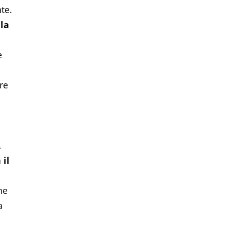
te.
lla
e
re
,
 il
he
a