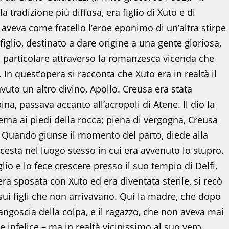
a tradizione più diffusa, era figlio di Xuto e di
e aveva come fratello l’eroe eponimo di un’altra stirpe
iglio, destinato a dare origine a una gente gloriosa,
in particolare attraverso la romanzesca vicenda che
In quest’opera si racconta che Xuto era in realtà il
vuto un altro divino, Apollo. Creusa era stata
a, passava accanto all’acropoli di Atene. Il dio la
erna ai piedi della rocca; piena di vergogna, Creusa
. Quando giunse il momento del parto, diede alla
sta nel luogo stesso in cui era avvenuto lo stupro.
lio e lo fece crescere presso il suo tempio di Delfi,
ra sposata con Xuto ed era diventata sterile, si recò
ui figli che non arrivavano. Qui la madre, che dopo
’angoscia della colpa, e il ragazzo, che non aveva mai
e infelice – ma in realtà vicinissimo al suo vero