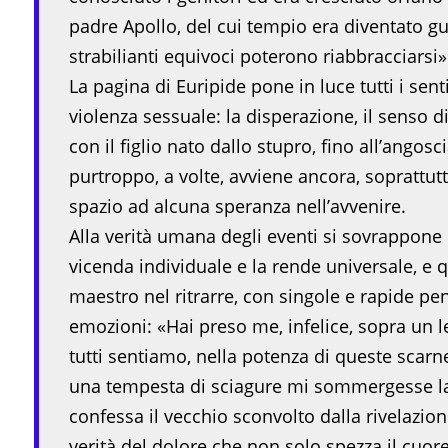
padre Apollo, del cui tempio era diventato g
strabilianti equivoci poterono riabbracciarsi»
La pagina di Euripide pone in luce tutti i sen
violenza sessuale: la disperazione, il senso d
con il figlio nato dallo stupro, fino all’ang
purtroppo, a volte, avviene ancora, soprattut
spazio ad alcuna speranza nell’avvenire.
Alla verità umana degli eventi si sovrappone l
vicenda individuale e la rende universale, e 
maestro nel ritrarre, con singole e rapide p
emozioni: «Hai preso me, infelice, sopra un let
tutti sentiamo, nella potenza di queste scarn
una tempesta di sciagure mi sommergesse la 
confessa il vecchio sconvolto dalla rivelazio
verità del dolore che non solo spezza il cuore