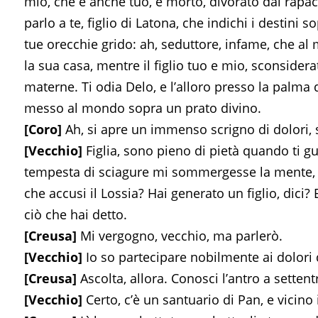
mio, che è anche tuo, è morto, divorato dai rapaci.
parlo a te, figlio di Latona, che indichi i destini
tue orecchie grido: ah, seduttore, infame, che al 
la sua casa, mentre il figlio tuo e mio, sconsider
materne. Ti odia Delo, e l’alloro presso la palma
messo al mondo sopra un prato divino.
[Coro]
Ah, si apre un immenso scrigno di dolori,
[Vecchio]
Figlia, sono pieno di pietà quando ti g
tempesta di sciagure mi sommergesse la mente, a
che accusi il Lossia? Hai generato un figlio, dici? 
ciò che hai detto.
[Creusa]
Mi vergogno, vecchio, ma parlerò.
[Vecchio]
Io so partecipare nobilmente ai dolori d
[Creusa]
Ascolta, allora. Conosci l’antro a setten
[Vecchio]
Certo, c’è un santuario di Pan, e vicino i