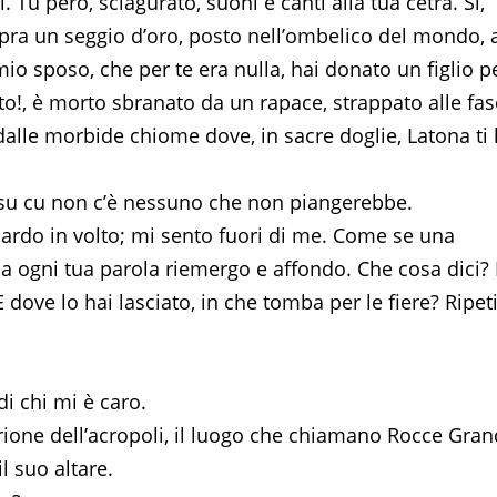
 Tu però, sciagurato, suoni e canti alla tua cetra. Sì,
 sopra un seggio d’oro, posto nell’ombelico del mondo, a
mio sposo, che per te era nulla, hai donato un figlio p
ato!, è morto sbranato da un rapace, strappato alle fa
 dalle morbide chiome dove, in sacre doglie, Latona ti
 su cu non c’è nessuno che non piangerebbe.
uardo in volto; mi sento fuori di me. Come se una
 ogni tua parola riemergo e affondo. Che cosa dici? 
E dove lo hai lasciato, in che tomba per le fiere? Ripet
i chi mi è caro.
trione dell’acropoli, il luogo che chiamano Rocce Gran
l suo altare.