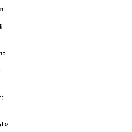
ni
di
ano
i
o;
glio