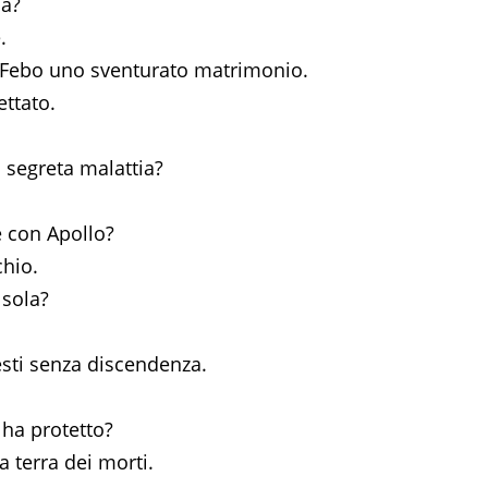
da?
.
 Febo uno sventurato matrimonio.
ttato.
segreta malattia?
 con Apollo?
chio.
 sola?
resti senza discendenza.
 ha protetto?
a terra dei morti.