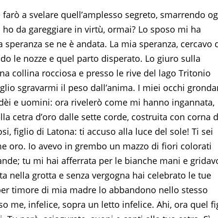
farò a svelare quell’amplesso segreto, smarrendo og
 ho da gareggiare in virtù, ormai? Lo sposo mi ha
 la speranza se ne è andata. La mia speranza, cercavo 
do le nozze e quel parto disperato. Lo giuro sulla
na collina rocciosa e presso le rive del lago Tritonio
oglio sgravarmi il peso dall’anima. I miei occhi grond
i, dèi e uomini: ora rivelerò come mi hanno ingannata,
ella cetra d’oro dalle sette corde, costruita con corna d
, figlio di Latona: ti accuso alla luce del sole! Ti sei
e oro. Io avevo in grembo un mazzo di fiori colorati
ande; tu mi hai afferrata per le bianche mani e gridav
ta nella grotta e senza vergogna hai celebrato le tue
 e per timore di mia madre lo abbandono nello stesso
o me, infelice, sopra un letto infelice. Ahi, ora quel fi