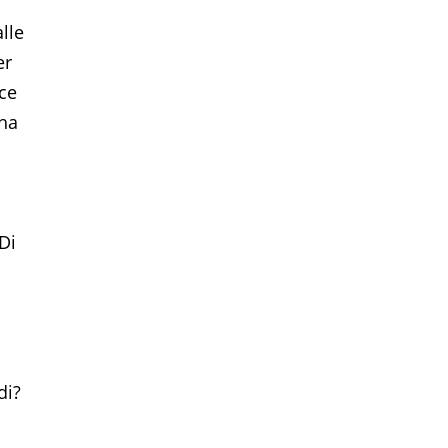
lle
er
sce
 ha
Di
i
di?