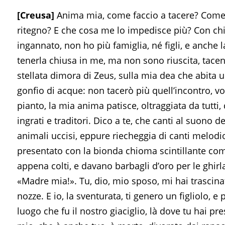
[Creusa]
Anima mia, come faccio a tacere? Come 
ritegno? E che cosa me lo impedisce più? Con chi
ingannato, non ho più famiglia, né figli, e anche
tenerla chiusa in me, ma non sono riuscita, tacen
stellata dimora di Zeus, sulla mia dea che abita u
gonfio di acque: non tacerò più quell’incontro, v
pianto, la mia anima patisce, oltraggiata da tutt
ingrati e traditori. Dico a te, che canti al suono d
animali uccisi, eppure riecheggia di canti melodiosi
presentato con la bionda chioma scintillante com
appena colti, e davano barbagli d’oro per le ghirl
«Madre mia!». Tu, dio, mio sposo, mi hai trascina
nozze. E io, la sventurata, ti genero un figliolo,
luogo che fu il nostro giaciglio, là dove tu hai pres