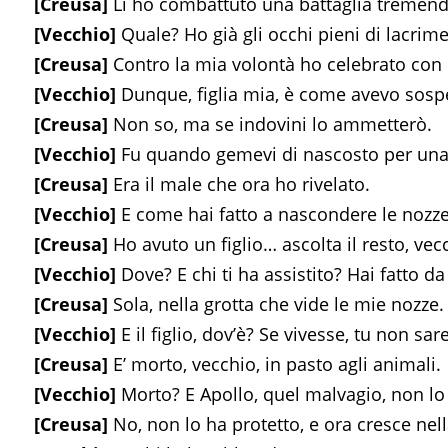
[Creusa]
Lì ho combattuto una battaglia tremen
[Vecchio]
Quale? Ho già gli occhi pieni di lacrime
[Creusa]
Contro la mia volontà ho celebrato con
[Vecchio]
Dunque, figlia mia, è come avevo sospe
[Creusa]
Non so, ma se indovini lo ammetterò.
[Vecchio]
Fu quando gemevi di nascosto per una 
[Creusa]
Era il male che ora ho rivelato.
[Vecchio]
E come hai fatto a nascondere le nozze
[Creusa]
Ho avuto un figlio… ascolta il resto, vec
[Vecchio]
Dove? E chi ti ha assistito? Hai fatto da
[Creusa]
Sola, nella grotta che vide le mie nozze.
[Vecchio]
E il figlio, dov’è? Se vivesse, tu non sa
[Creusa]
E’ morto, vecchio, in pasto agli animali.
[Vecchio]
Morto? E Apollo, quel malvagio, non lo
[Creusa]
No, non lo ha protetto, e ora cresce nell