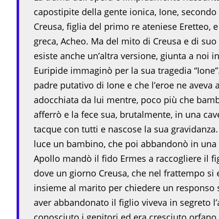
capostipite della gente ionica, Ione, secondo l
Creusa, figlia del primo re ateniese Eretteo, 
greca, Acheo. Ma del mito di Creusa e di suo f
esiste anche un’altra versione, giunta a noi 
Euripide immaginò per la sua tragedia “Ione”. 
padre putativo di Ione e che l’eroe ne aveva a
adocchiata da lui mentre, poco più che bambin
afferrò e la fece sua, brutalmente, in una cav
tacque con tutti e nascose la sua gravidanza
luce un bambino, che poi abbandonò in una ce
Apollo mandò il fido Ermes a raccogliere il fig
dove un giorno Creusa, che nel frattempo si e
insieme al marito per chiedere un responso s
aver abbandonato il figlio viveva in segreto l
conosciuto i genitori ed era cresciuto orfano 