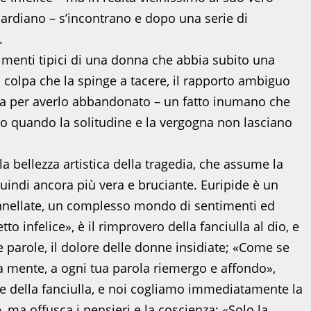
uardiano – s’incontrano e dopo una serie di
.
timenti tipici di una donna che abbia subito una
i colpa che la spinge a tacere, il rapporto ambiguo
oscia per averlo abbandonato – un fatto inumano che
to quando la solitudine e la vergogna non lasciano
a bellezza artistica della tragedia, che assume la
quindi ancora più vera e bruciante. Euripide è un
ennellate, un complesso mondo di sentimenti ed
to infelice», è il rimprovero della fanciulla al dio, e
e parole, il dolore delle donne insidiate; «Come se
mente, a ogni tua parola riemergo e affondo»,
ne della fanciulla, e noi cogliamo immediatamente la
, ma offusca i pensieri e la coscienza; «Solo la