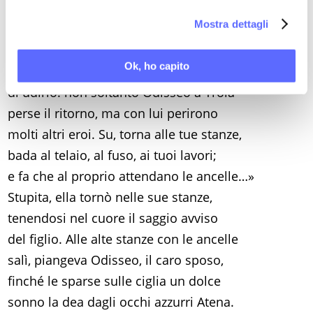
da sdegnarsi con lui, se canta il triste
la nostra
Cookie Policy
.
Mostra dettagli
fato dei Danai. E’ più lodato il canto
che più nuovo risuona a chi lo ascolta.
Ok, ho capito
Sopporti dunque l’animo e il tuo cuore
di udirlo: non soltanto Odisseo a Troia
perse il ritorno, ma con lui perirono
molti altri eroi. Su, torna alle tue stanze,
bada al telaio, al fuso, ai tuoi lavori;
e fa che al proprio attendano le ancelle…»
Stupita, ella tornò nelle sue stanze,
tenendosi nel cuore il saggio avviso
del figlio. Alle alte stanze con le ancelle
salì, piangeva Odisseo, il caro sposo,
finché le sparse sulle ciglia un dolce
sonno la dea dagli occhi azzurri Atena.