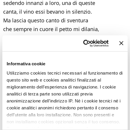
sedendo innanzi a loro, una di queste
canta, il vino essi bevano in silenzio.
Ma lascia questo canto di sventura
che sempre in cuore il petto mi dilania,
da quando colpì me più che ogni donna
cieco, immenso dolore: tale è l’uomo
che rimpiango e ricordo sempre, l’uomo
di cui vasta è per l’Ellade la gloria,
Informativa cookie
e in mezzo ad Argo». Le rispose il saggio
Utilizziamo cookies tecnici necessari al funzionamento di
questo sito web e cookies analitici finalizzati al
Telemaco, a sua volta: «Perché vieti,
miglioramento dell’esperienza di navigazione. I cookie
madre mia, che l’amabile cantore
analitici di terza parte sono utilizzati previa
canti come gli detta dentro il cuore?
anonimizzazione dell’indirizzo IP. Né i cookie tecnici né i
Non gli aedi hanno colpa, Zeus ha colpa
cookie analitici anonimi richiedono pertanto il consenso
dell’utente alla loro installazione. Non sono presenti e
che manda i doni, come vuole, a ognuno
non installiamo cookies opzionali senza il tuo consenso.
degli uomini operosi. Non v’è quindi
Per maggiori informazioni ti invitiamo a leggere