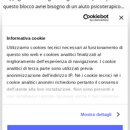
questo blocco avrei bisogno di un aiuto psicoterapico...
ma su questo non ho ancora deciso, vedrò in futuro,
per ora non mi sento pronta.
Quale è il messaggio che vorrei passare alle donne che
Informativa cookie
hanno il mio stesso problema? Non vi accontentate di
diagnosi approssimative, e di vaghi inviti ad “avere
Utilizziamo cookies tecnici necessari al funzionamento di
questo sito web e cookies analitici finalizzati al
pazienza”: il dolore ha sempre una base organica ed è
miglioramento dell’esperienza di navigazione. I cookie
fondamentale trovare un medico che sappia
analitici di terza parte sono utilizzati previa
individuarne le cause con rigore. Solo così inizia il
anonimizzazione dell’indirizzo IP. Né i cookie tecnici né i
faticoso cammino di guarigione, nel corpo e nello
cookie analitici anonimi richiedono pertanto il consenso
spirito.
dell’utente alla loro installazione. Non sono presenti e
non installiamo cookies opzionali senza il tuo consenso.
Mirella G.
Per maggiori informazioni ti invitiamo a leggere
la nostra
Cookie Policy
.
Mostra dettagli