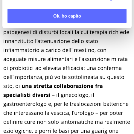
intestinale (leaky gut syndrome), consente la
traslocazione di batteri
verso gli organi
Ok, ho capito
adiacenti (in questo caso la vagina), con
patogenesi di disturbi locali la cui terapia richiede
innanzitutto l’attenuazione dello stato
infiammatorio a carico dell’intestino, con
adeguate misure alimentari e l’assunzione mirata
di probiotici ad elevata efficacia: una conferma
dell’importanza, più volte sottolineata su questo
sito, di
una stretta collaborazione fra
specialisti diversi
– il ginecologo, il
gastroenterologo e, per le traslocazioni batteriche
che interessano la vescica, l’urologo – per poter
definire cure non solo sintomatiche ma realmente
eziologiche, e porri le basi per una guarigione