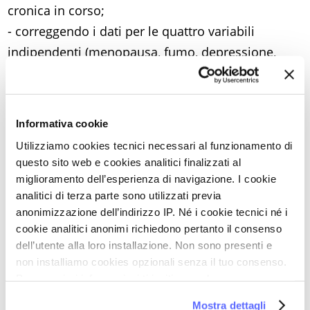
cronica in corso;
- correggendo i dati per le quattro variabili
indipendenti (menopausa, fumo, depressione,
terapia intestinale in corso) le donne con una IBD
cronica o frequentemente attiva avevano
un odds
ratio di 1.68
(95% CI, 1.22-2.32) di soffrire di
Informativa cookie
sintomi vulvo-vaginali da moderati a severi,
Utilizziamo cookies tecnici necessari al funzionamento di
rispetto alle donne con IBD in fase di guarigione;
questo sito web e cookies analitici finalizzati al
- i disturbi vaginali si traducono frequentemente
miglioramento dell’esperienza di navigazione. I cookie
in
evitamento sessuale
(n=336; 28%) e in una
analitici di terza parte sono utilizzati previa
anonimizzazione dell’indirizzo IP. Né i cookie tecnici né i
ridotta risposta fisica
(n=207; 16%).
cookie analitici anonimi richiedono pertanto il consenso
Questi dati possono essere spiegati tenendo
dell’utente alla loro installazione. Non sono presenti e
presente che lo
stato infiammatorio
che
non installiamo cookies opzionali senza il tuo consenso.
contraddistingue molte patologie intestinali,
Per maggiori informazioni ti invitiamo a leggere
la nostra
Cookie Policy
.
alterando le capacità di barriera della parete
Mostra dettagli