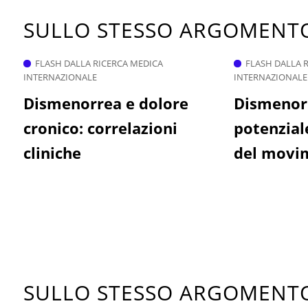
SULLO STESSO ARGOMEN
FLASH DALLA RICERCA MEDICA
FLASH DALLA 
INTERNAZIONALE
INTERNAZIONALE
Dismenorrea e dolore
Dismenorr
cronico: correlazioni
potenzial
cliniche
del movim
SULLO STESSO ARGOMEN