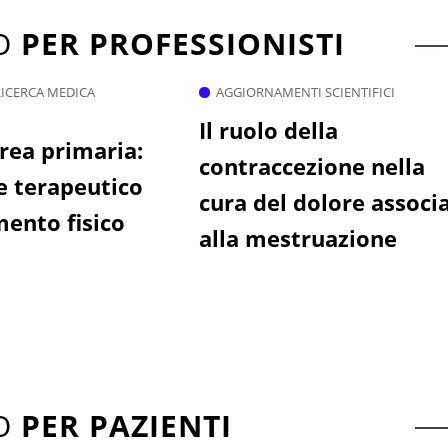
TO
PER PROFESSIONISTI
RICERCA MEDICA
AGGIORNAMENTI SCIENTIFICI
Il ruolo della
ea primaria:
contraccezione nella
e terapeutico
cura del dolore associ
ento fisico
alla mestruazione
TO
PER PAZIENTI