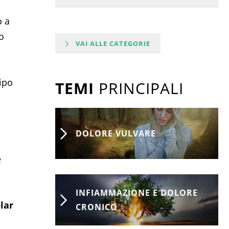
o a
o
VAI ALLE CATEGORIE
ipo
TEMI
PRINCIPALI
DOLORE VULVARE
e
INFIAMMAZIONE E DOLORE
lar
CRONICO