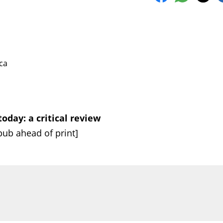
ca
ay: a critical review
ub ahead of print]