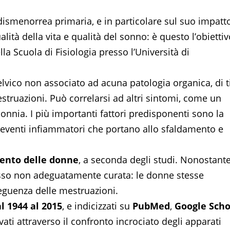
 dismenorrea primaria, e in particolare sul suo impatt
ualità della vita e qualità del sonno: è questo l’obiettiv
lla Scuola di Fisiologia presso l’Università di
elvico non associato ad acuna patologia organica, di t
ruazioni. Può correlarsi ad altri sintomi, come un
onnia. I più importanti fattori predisponenti sono la
i eventi infiammatori che portano allo sfaldamento e
cento delle donne
, a seconda degli studi. Nonostant
esso non adeguatamente curata: le donne stesse
eguenza delle mestruazioni.
al 1944 al 2015
, e indicizzati su
PubMed
,
Google Scho
ovati attraverso il confronto incrociato degli apparati