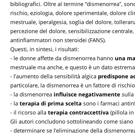
bibliografici. Oltre al termine “dismenorrea”, sono 
rischio, eziologia, dolore sperimentale, dolore cl
mestruale, iperalgesia, soglia del dolore, tolleranza
percezione del dolore, sensibilizzazione centrale, 
antinfiammatori non steroidei (FANS).
Questi, in sintesi, i risultati:
- le donne affette da dismenorrea hanno
una mag
mestruale ma anche, e questo è un dato estremamen
- l’aumento della sensibilità algica
predispone ad
particolare, la dismenorrea è un fattore di rischio
- la dismenorrea
influisce negativamente
sulla 
- la
terapia di prima scelta
sono i farmaci antin
- il ricorso alla
terapia contraccettiva
(pillola i
Gli autori concludono sottolineando come siano ne
- determinare se l’eliminazione della dismenorrea 