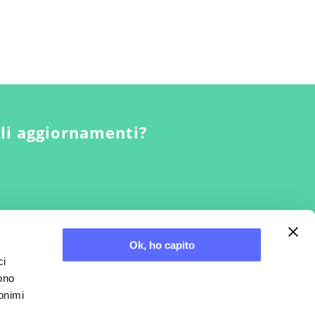
gli aggiornamenti?
Ok, ho capito
ci
sono
nonimi
Credits