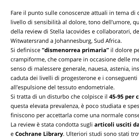
Fare il punto sulle conoscenze attuali in tema di
livello di sensibilità al dolore, tono dell’umore, q
della review di Stella Iacovides e collaboratori, de
Witwatersrand a Johannesburg, Sud Africa.
Si definisce
“dismenorrea primaria”
il dolore p
crampiforme, che compare in occasione delle mest
senso di malessere generale, nauesa, astenia, ins
caduta dei livelli di progesterone e i conseguent
all’espulsione del tessuto endometriale.
Si tratta di un disturbo che colpisce il
45-95 per 
questa elevata prevalenza, è poco studiata e sp
finiscono per accettarla come una normale cons
La review è stata condotta sugli
articoli usciti d
e
Cochrane Library
. Ulteriori studi sono stati tr