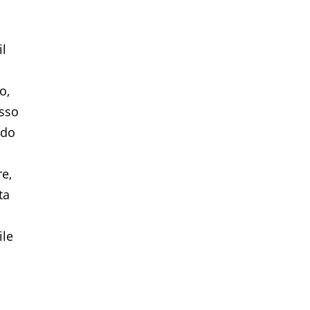
il
o,
esso
ndo
re,
ta
ile