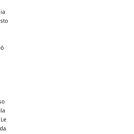
ia
esto
uò
so
la
 Le
ada