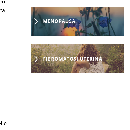
ri
ita
MENOPAUSA
FIBROMATOSI UTERINA
:
lle