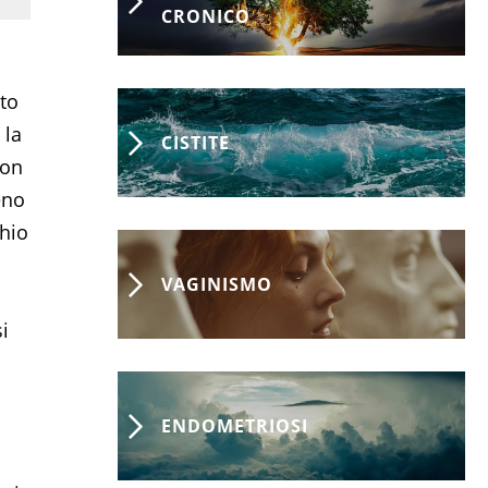
CRONICO
to
 la
CISTITE
non
eno
chio
VAGINISMO
i
ENDOMETRIOSI