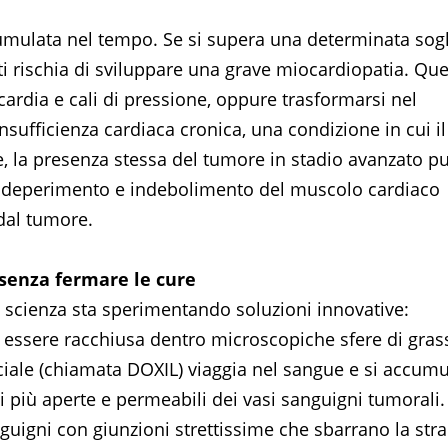
umulata nel tempo. Se si supera una determinata sogl
ti rischia di sviluppare una grave miocardiopatia. Qu
ardia e cali di pressione, oppure trasformarsi nel
nsufficienza cardiaca cronica, una condizione in cui il
e, la presenza stessa del tumore in stadio avanzato p
o deperimento e indebolimento del muscolo cardiaco
dal tumore.
e senza fermare le cure
la scienza sta sperimentando soluzioni innovative:
ò essere racchiusa dentro microscopiche sfere di gras
iale (chiamata DOXIL) viaggia nel sangue e si accumu
i più aperte e permeabili dei vasi sanguigni tumorali.
guigni con giunzioni strettissime che sbarrano la str