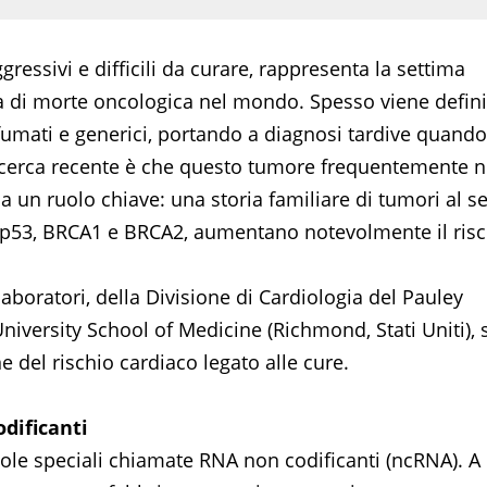
ressivi e difficili da curare, rappresenta la settima
sa di morte oncologica nel mondo. Spesso viene defini
 sfumati e generici, portando a diagnosi tardive quando
 ricerca recente è che questo tumore frequentemente 
a un ruolo chiave: una storia familiare di tumori al s
me p53, BRCA1 e BRCA2, aumentano notevolmente il ris
aboratori, della Divisione di Cardiologia del Pauley
versity School of Medicine (Richmond, Stati Uniti), s
 del rischio cardiaco legato alle cure.
odificanti
ecole speciali chiamate RNA non codificanti (ncRNA). A