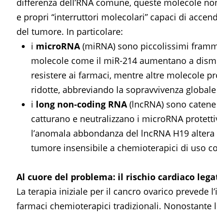
differenza dell’RNA comune, queste molecole non
e propri “interruttori molecolari” capaci di accen
del tumore. In particolare:
i
microRNA
(miRNA) sono piccolissimi frammen
molecole come il miR-214 aumentano a dismisu
resistere ai farmaci, mentre altre molecole p
ridotte, abbreviando la sopravvivenza globale 
i
long non-coding RNA
(lncRNA) sono catene
catturano e neutralizzano i microRNA protetti
l’anomala abbondanza del lncRNA H19 altera i
tumore insensibile a chemioterapici di uso c
Al cuore del problema: il rischio cardiaco lega
La terapia iniziale per il cancro ovarico prevede 
farmaci chemioterapici tradizionali. Nonostante le