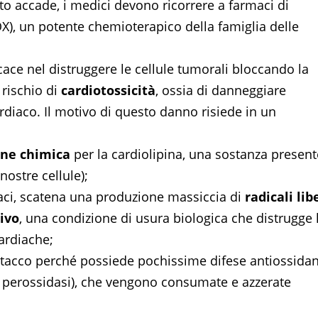
to accade, i medici devono ricorrere a farmaci di
), un potente chemioterapico della famiglia delle
ace nel distruggere le cellule tumorali bloccando la
rischio di
cardiotossicità
, ossia di danneggiare
diaco. Il motivo di questo danno risiede in un
one chimica
per la cardiolipina, una sostanza present
nostre cellule);
iaci, scatena una produzione massiccia di
radicali lib
ivo
, una condizione di usura biologica che distrugge 
cardiache;
ttacco perché possiede pochissime difese antiossidan
ne perossidasi), che vengono consumate e azzerate