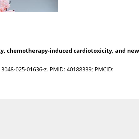
gy, chemotherapy-induced cardiotoxicity, and new
/s13048-025-01636-z. PMID: 40188339; PMCID: