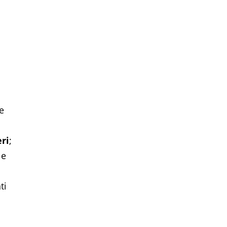
e
eri
;
le
ti