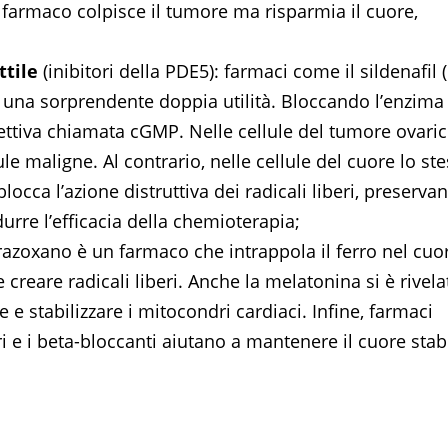
il farmaco colpisce il tumore ma risparmia il cuore,
ttile
(inibitori della PDE5): farmaci come il sildenafil (
o una sorprendente doppia utilità. Bloccando l’enzima
tiva chiamata cGMP. Nelle cellule del tumore ovaric
e maligne. Al contrario, nelle cellule del cuore lo st
cca l’azione distruttiva dei radicali liberi, preserva
durre l’efficacia della chemioterapia;
xrazoxano è un farmaco che intrappola il ferro nel cuo
creare radicali liberi. Anche la melatonina si è rivela
e stabilizzare i mitocondri cardiaci. Infine, farmaci
 e i beta-bloccanti aiutano a mantenere il cuore stab