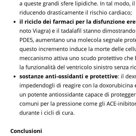
a queste grandi sfere lipidiche. In tal modo, 
riducendo drasticamente il rischio cardiaco;
il riciclo dei farmaci per la disfunzione ere
noto Viagra) e il tadalafil stanno dimostrand
PDE5, aumentano una molecola segnale protet
questo incremento induce la morte delle cellul
meccanismo attiva uno scudo protettivo che blo
la funzionalità del ventricolo sinistro senza ri
sostanze anti-ossidanti e protettive
: il de
impedendogli di reagire con la doxorubicina e 
un potente antiossidante capace di proteggere 
comuni per la pressione come gli ACE-inibitori
durante i cicli di cura.
Conclusioni