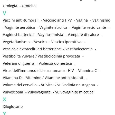
Urologia
-
Urotelio
V
Vaccini anti-tumorali
-
Vaccino anti HPV
-
Vagina
-
Vaginismo
-
Vaginite aerobica
-
Vaginite atrofica
-
Vaginite recidivante
-
Vaginosi batterica
-
Vaginosi mista
-
Vampate di calore
-
Vegetarianismo
-
Vescica
-
Vescica iperattiva
-
Vescicole extracellulari batteriche
-
Vestibolectomia
-
Vestibolite vulvare / Vestibolodinia provocata
-
Veterani di guerra
-
Violenza domestica
-
Virus dell'immunodeficienza umana - HIV
-
Vitamina C
-
Vitamina D
-
Vitamine / Vitamine antiossidanti
-
Volume del cervello
-
Vulvite
-
Vulvodinia neurogena
-
Vulvoscopia
-
Vulvovaginite
-
Vulvovaginite micotica
X
Xiloglucano
Y