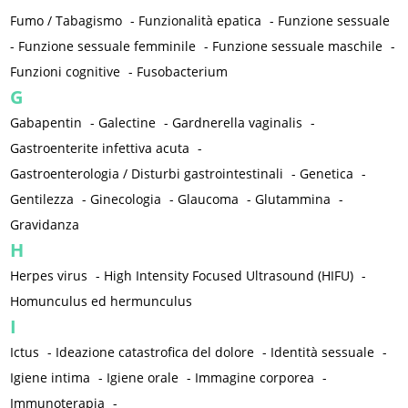
Fumo / Tabagismo
-
Funzionalità epatica
-
Funzione sessuale
-
Funzione sessuale femminile
-
Funzione sessuale maschile
-
Funzioni cognitive
-
Fusobacterium
G
Gabapentin
-
Galectine
-
Gardnerella vaginalis
-
Gastroenterite infettiva acuta
-
Gastroenterologia / Disturbi gastrointestinali
-
Genetica
-
Gentilezza
-
Ginecologia
-
Glaucoma
-
Glutammina
-
Gravidanza
H
Herpes virus
-
High Intensity Focused Ultrasound (HIFU)
-
Homunculus ed hermunculus
I
Ictus
-
Ideazione catastrofica del dolore
-
Identità sessuale
-
Igiene intima
-
Igiene orale
-
Immagine corporea
-
Immunoterapia
-