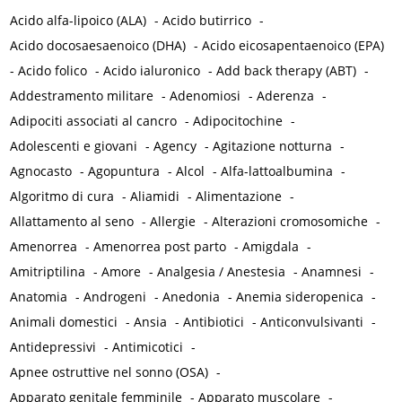
Acido alfa-lipoico (ALA)
-
Acido butirrico
-
Acido docosaesaenoico (DHA)
-
Acido eicosapentaenoico (EPA)
-
Acido folico
-
Acido ialuronico
-
Add back therapy (ABT)
-
Addestramento militare
-
Adenomiosi
-
Aderenza
-
Adipociti associati al cancro
-
Adipocitochine
-
Adolescenti e giovani
-
Agency
-
Agitazione notturna
-
Agnocasto
-
Agopuntura
-
Alcol
-
Alfa-lattoalbumina
-
Algoritmo di cura
-
Aliamidi
-
Alimentazione
-
Allattamento al seno
-
Allergie
-
Alterazioni cromosomiche
-
Amenorrea
-
Amenorrea post parto
-
Amigdala
-
Amitriptilina
-
Amore
-
Analgesia / Anestesia
-
Anamnesi
-
Anatomia
-
Androgeni
-
Anedonia
-
Anemia sideropenica
-
Animali domestici
-
Ansia
-
Antibiotici
-
Anticonvulsivanti
-
Antidepressivi
-
Antimicotici
-
Apnee ostruttive nel sonno (OSA)
-
Apparato genitale femminile
-
Apparato muscolare
-