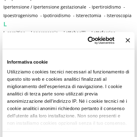
Ipertensione / Ipertensione gestazionale
-
Ipertiroidismo
-
Ipoestrogenismo
-
Ipotiroidismo
-
Isterectomia
-
Isteroscopia
L
L-carnitina
-
Laparoscopia
-
Lattobacilli
-
Lattoferrina
-
Legislazione
-
Lesioni intraepiteliali squamose di alto grado della vulva
-
Lichen planus
-
Lichen sclerosus
-
Lichen simplex chronicus
-
Informativa cookie
Linee guida cliniche
-
Linfedema
-
Linfoma di Hodgkin
-
Utilizziamo cookies tecnici necessari al funzionamento di
Lockdown
-
Long Covid
-
Lubrificazione vaginale
-
questo sito web e cookies analitici finalizzati al
Lupus eritematoso sistemico
-
Luteolina
-
Lutto
miglioramento dell’esperienza di navigazione. I cookie
M
analitici di terza parte sono utilizzati previa
anonimizzazione dell’indirizzo IP. Né i cookie tecnici né i
Magnesio
-
Mal di schiena
-
Malattia infiammatoria cronica
-
cookie analitici anonimi richiedono pertanto il consenso
Malattia infiammatoria pelvica
-
Malattia reumatica
-
dell’utente alla loro installazione. Non sono presenti e
Malattie allergiche
-
Malattie autoimmuni
-
non installiamo cookies opzionali senza il tuo consenso.
Malattie immunomediate
-
Malattie infiammatorie intestinali
Per maggiori informazioni ti invitiamo a leggere
-
Malattie metaboliche
-
Malattie neurologiche
-