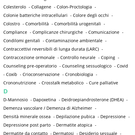
Colesterolo
-
Collagene
-
Colon-Proctologia
-
Colonie batteriche intracellulari
-
Colore degli occhi
-
Colostro
-
Comorbilità
-
Comorbilità urogenitali
-
Compliance
-
Complicanze chirurgiche
-
Comunicazione
-
Condilomi genitali
-
Contaminazione ambientale
-
Contraccettivi reversibili di lunga durata (LARC)
-
Contraccezione ormonale
-
Controllo neurale
-
Coping
-
Counseling pre-operatorio
-
Counseling sessuologico
-
Covid
-
Coxib
-
Crioconservazione
-
Cronobiologia
-
Crononutrizione
-
Crosstalk metabolico
-
Cure palliative
D
D-Mannosio
-
Dapoxetina
-
Deidroepiandrosterone (DHEA)
-
Demenza vascolare / Demenza di Alzheimer
-
Densità minerale ossea
-
Depilazione pubica
-
Depressione
-
Depressione post parto
-
Dermatite atopica
-
Dermatite da contatto
-
Dermatosi
-
Desiderio sessuale
-