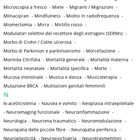
Microscopia a fresco
-
Miele
-
Migranti / Migrazioni
-
Milnacipran
-
Mindfulness
-
Miolisi in radiofrequenza
-
Miomectomia
-
Mirra
-
Mirtillo rosso
-
Modulatori selettivi del recettore degli estrogeni (SERMs)
-
Morbo di Crohn / Colite ulcerosa
-
Morbo di Parkinson e parkinsonismo
-
Morcellazione
-
Morinda Citrifolia
-
Mortalità generale
-
Mortalità materna
-
Mortalità neonatale
-
Mortalità specifica
-
Morte
-
Mucosa intestinale
-
Musica e danza
-
Musicoterapia
-
Mutazione BRCA
-
Mutilazioni genitali femminili
N
N-acetilcisteina
-
Nausea e vomito
-
Neoplasia intraepiteliale
-
Neuroimaging funzionale
-
Neuroinfiammazione
-
Neurologia
-
Neuroma traumatico
-
Neuromodulazione
-
Neuropatia delle piccole fibre
-
Neuropatia periferica
-
Neuroplasticità
-
Neuropsichiatria
-
Neurotrasmettitori
-