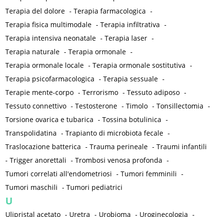
Terapia del dolore
-
Terapia farmacologica
-
Terapia fisica multimodale
-
Terapia infiltrativa
-
Terapia intensiva neonatale
-
Terapia laser
-
Terapia naturale
-
Terapia ormonale
-
Terapia ormonale locale
-
Terapia ormonale sostitutiva
-
Terapia psicofarmacologica
-
Terapia sessuale
-
Terapie mente-corpo
-
Terrorismo
-
Tessuto adiposo
-
Tessuto connettivo
-
Testosterone
-
Timolo
-
Tonsillectomia
-
Torsione ovarica e tubarica
-
Tossina botulinica
-
Transpolidatina
-
Trapianto di microbiota fecale
-
Traslocazione batterica
-
Trauma perineale
-
Traumi infantili
-
Trigger anorettali
-
Trombosi venosa profonda
-
Tumori correlati all'endometriosi
-
Tumori femminili
-
Tumori maschili
-
Tumori pediatrici
U
Ulipristal acetato
-
Uretra
-
Urobioma
-
Uroginecologia
-