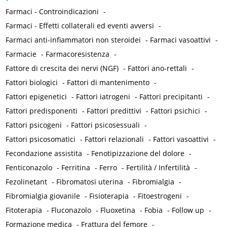
Farmaci - Controindicazioni
-
Farmaci - Effetti collaterali ed eventi avversi
-
Farmaci anti-infiammatori non steroidei
-
Farmaci vasoattivi
-
Farmacie
-
Farmacoresistenza
-
Fattore di crescita dei nervi (NGF)
-
Fattori ano-rettali
-
Fattori biologici
-
Fattori di mantenimento
-
Fattori epigenetici
-
Fattori iatrogeni
-
Fattori precipitanti
-
Fattori predisponenti
-
Fattori predittivi
-
Fattori psichici
-
Fattori psicogeni
-
Fattori psicosessuali
-
Fattori psicosomatici
-
Fattori relazionali
-
Fattori vasoattivi
-
Fecondazione assistita
-
Fenotipizzazione del dolore
-
Fenticonazolo
-
Ferritina
-
Ferro
-
Fertilità / Infertilità
-
Fezolinetant
-
Fibromatosi uterina
-
Fibromialgia
-
Fibromialgia giovanile
-
Fisioterapia
-
Fitoestrogeni
-
Fitoterapia
-
Fluconazolo
-
Fluoxetina
-
Fobia
-
Follow up
-
Formazione medica
-
Frattura del femore
-