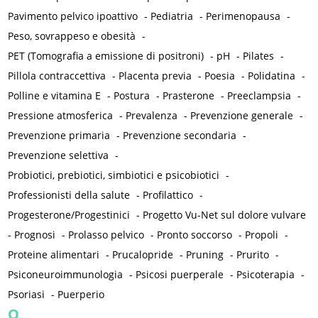
Pavimento pelvico ipoattivo
-
Pediatria
-
Perimenopausa
-
Peso, sovrappeso e obesità
-
PET (Tomografia a emissione di positroni)
-
pH
-
Pilates
-
Pillola contraccettiva
-
Placenta previa
-
Poesia
-
Polidatina
-
Polline e vitamina E
-
Postura
-
Prasterone
-
Preeclampsia
-
Pressione atmosferica
-
Prevalenza
-
Prevenzione generale
-
Prevenzione primaria
-
Prevenzione secondaria
-
Prevenzione selettiva
-
Probiotici, prebiotici, simbiotici e psicobiotici
-
Professionisti della salute
-
Profilattico
-
Progesterone/Progestinici
-
Progetto Vu-Net sul dolore vulvare
-
Prognosi
-
Prolasso pelvico
-
Pronto soccorso
-
Propoli
-
Proteine alimentari
-
Prucalopride
-
Pruning
-
Prurito
-
Psiconeuroimmunologia
-
Psicosi puerperale
-
Psicoterapia
-
Psoriasi
-
Puerperio
Q