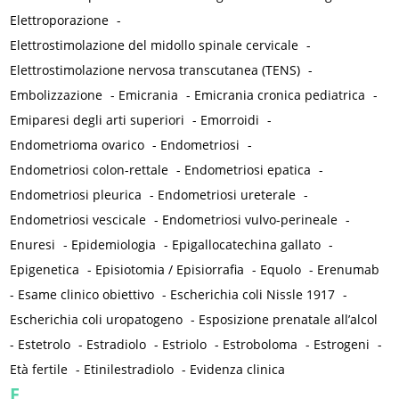
Elettroporazione
-
Elettrostimolazione del midollo spinale cervicale
-
Elettrostimolazione nervosa transcutanea (TENS)
-
Embolizzazione
-
Emicrania
-
Emicrania cronica pediatrica
-
Emiparesi degli arti superiori
-
Emorroidi
-
Endometrioma ovarico
-
Endometriosi
-
Endometriosi colon-rettale
-
Endometriosi epatica
-
Endometriosi pleurica
-
Endometriosi ureterale
-
Endometriosi vescicale
-
Endometriosi vulvo-perineale
-
Enuresi
-
Epidemiologia
-
Epigallocatechina gallato
-
Epigenetica
-
Episiotomia / Episiorrafia
-
Equolo
-
Erenumab
-
Esame clinico obiettivo
-
Escherichia coli Nissle 1917
-
Escherichia coli uropatogeno
-
Esposizione prenatale all’alcol
-
Estetrolo
-
Estradiolo
-
Estriolo
-
Estroboloma
-
Estrogeni
-
Età fertile
-
Etinilestradiolo
-
Evidenza clinica
F