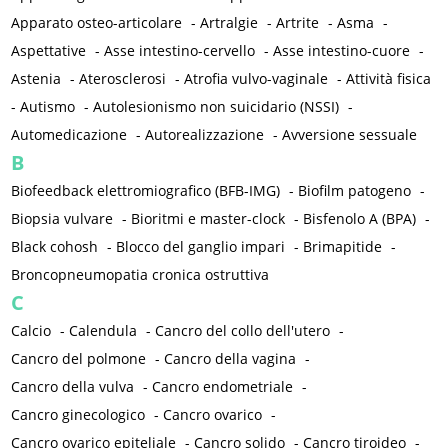
Apparato osteo-articolare
-
Artralgie
-
Artrite
-
Asma
-
Aspettative
-
Asse intestino-cervello
-
Asse intestino-cuore
-
Astenia
-
Aterosclerosi
-
Atrofia vulvo-vaginale
-
Attività fisica
-
Autismo
-
Autolesionismo non suicidario (NSSI)
-
Automedicazione
-
Autorealizzazione
-
Avversione sessuale
B
Biofeedback elettromiografico (BFB-IMG)
-
Biofilm patogeno
-
Biopsia vulvare
-
Bioritmi e master-clock
-
Bisfenolo A (BPA)
-
Black cohosh
-
Blocco del ganglio impari
-
Brimapitide
-
Broncopneumopatia cronica ostruttiva
C
Calcio
-
Calendula
-
Cancro del collo dell'utero
-
Cancro del polmone
-
Cancro della vagina
-
Cancro della vulva
-
Cancro endometriale
-
Cancro ginecologico
-
Cancro ovarico
-
Cancro ovarico epiteliale
-
Cancro solido
-
Cancro tiroideo
-