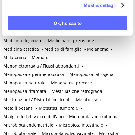
la nostra
Cookie Policy
.
Mostra dettagli
Malattie neuropsichiatriche
-
Malattie reumatiche
-
Malattie sessualmente trasmesse
-
Malnutrizione
-
Ok, ho capito
Mammografia
-
Manovra di Kristeller
-
Massaggio perineale
-
Mastalgia ciclica
-
Mastectomia
-
Mastociti
-
Medicina di genere
-
Medicina di precisione
-
Medicina estetica
-
Medico di famiglia
-
Melanoma
-
Melatonina
-
Memoria
-
Menometrorragia / Flussi abbondanti
-
Menopausa e perimenopausa
-
Menopausa iatrogena
-
Menopausa naturale
-
Menopausa precoce
-
Menopausa ritardata
-
Mestruazione retrograda
-
Mestruazioni / Disturbi mestruali
-
Metabolismo
-
Metalli pesanti
-
Metastasi tumorale
-
Mialgia dell'elevatore dell'ano
-
Microbiota / microbioma
-
Microbiota endometriale
-
Microbiota intestinale
-
Microbiota orale
-
Microbiota vulvo-vaginale
-
Microglia
-