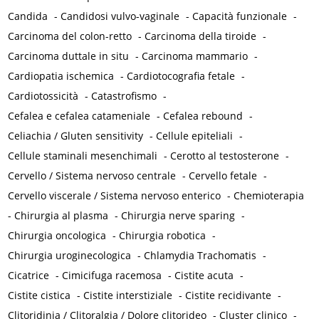
Candida
-
Candidosi vulvo-vaginale
-
Capacità funzionale
-
Carcinoma del colon-retto
-
Carcinoma della tiroide
-
Carcinoma duttale in situ
-
Carcinoma mammario
-
Cardiopatia ischemica
-
Cardiotocografia fetale
-
Cardiotossicità
-
Catastrofismo
-
Cefalea e cefalea catameniale
-
Cefalea rebound
-
Celiachia / Gluten sensitivity
-
Cellule epiteliali
-
Cellule staminali mesenchimali
-
Cerotto al testosterone
-
Cervello / Sistema nervoso centrale
-
Cervello fetale
-
Cervello viscerale / Sistema nervoso enterico
-
Chemioterapia
-
Chirurgia al plasma
-
Chirurgia nerve sparing
-
Chirurgia oncologica
-
Chirurgia robotica
-
Chirurgia uroginecologica
-
Chlamydia Trachomatis
-
Cicatrice
-
Cimicifuga racemosa
-
Cistite acuta
-
Cistite cistica
-
Cistite interstiziale
-
Cistite recidivante
-
Clitoridinia / Clitoralgia / Dolore clitorideo
-
Cluster clinico
-