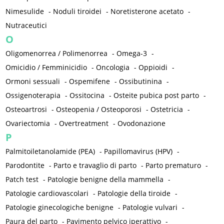
Nimesulide
-
Noduli tiroidei
-
Noretisterone acetato
-
Nutraceutici
O
Oligomenorrea / Polimenorrea
-
Omega-3
-
Omicidio / Femminicidio
-
Oncologia
-
Oppioidi
-
Ormoni sessuali
-
Ospemifene
-
Ossibutinina
-
Ossigenoterapia
-
Ossitocina
-
Osteite pubica post parto
-
Osteoartrosi
-
Osteopenia / Osteoporosi
-
Ostetricia
-
Ovariectomia
-
Overtreatment
-
Ovodonazione
P
Palmitoiletanolamide (PEA)
-
Papillomavirus (HPV)
-
Parodontite
-
Parto e travaglio di parto
-
Parto prematuro
-
Patch test
-
Patologie benigne della mammella
-
Patologie cardiovascolari
-
Patologie della tiroide
-
Patologie ginecologiche benigne
-
Patologie vulvari
-
Paura del parto
-
Pavimento pelvico iperattivo
-