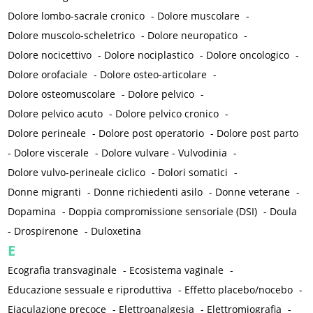
Dolore lombo-sacrale cronico
-
Dolore muscolare
-
Dolore muscolo-scheletrico
-
Dolore neuropatico
-
Dolore nocicettivo
-
Dolore nociplastico
-
Dolore oncologico
-
Dolore orofaciale
-
Dolore osteo-articolare
-
Dolore osteomuscolare
-
Dolore pelvico
-
Dolore pelvico acuto
-
Dolore pelvico cronico
-
Dolore perineale
-
Dolore post operatorio
-
Dolore post parto
-
Dolore viscerale
-
Dolore vulvare - Vulvodinia
-
Dolore vulvo-perineale ciclico
-
Dolori somatici
-
Donne migranti
-
Donne richiedenti asilo
-
Donne veterane
-
Dopamina
-
Doppia compromissione sensoriale (DSI)
-
Doula
-
Drospirenone
-
Duloxetina
E
Ecografia transvaginale
-
Ecosistema vaginale
-
Educazione sessuale e riproduttiva
-
Effetto placebo/nocebo
-
Eiaculazione precoce
-
Elettroanalgesia
-
Elettromiografia
-