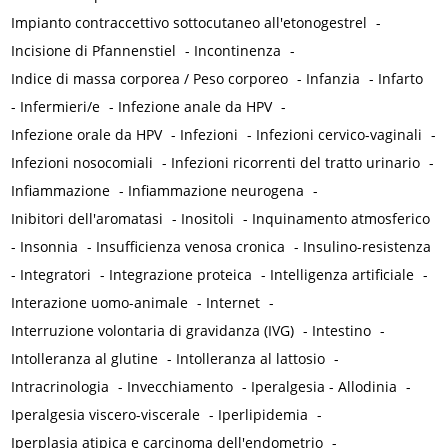
Impianto contraccettivo sottocutaneo all'etonogestrel
-
Incisione di Pfannenstiel
-
Incontinenza
-
Indice di massa corporea / Peso corporeo
-
Infanzia
-
Infarto
-
Infermieri/e
-
Infezione anale da HPV
-
Infezione orale da HPV
-
Infezioni
-
Infezioni cervico-vaginali
-
Infezioni nosocomiali
-
Infezioni ricorrenti del tratto urinario
-
Infiammazione
-
Infiammazione neurogena
-
Inibitori dell'aromatasi
-
Inositoli
-
Inquinamento atmosferico
-
Insonnia
-
Insufficienza venosa cronica
-
Insulino-resistenza
-
Integratori
-
Integrazione proteica
-
Intelligenza artificiale
-
Interazione uomo-animale
-
Internet
-
Interruzione volontaria di gravidanza (IVG)
-
Intestino
-
Intolleranza al glutine
-
Intolleranza al lattosio
-
Intracrinologia
-
Invecchiamento
-
Iperalgesia - Allodinia
-
Iperalgesia viscero-viscerale
-
Iperlipidemia
-
Iperplasia atipica e carcinoma dell'endometrio
-