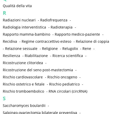
Qualità della vita
R
Radiazioni nucleari
-
Radiofrequenza
-
Radiologia interventistica
-
Radioterapia
-
Rapporto mamma-bambino
-
Rapporto medico-paziente
-
Recidiva
-
Regime contraccettivo esteso
-
Relazione di coppia
-
Relazione sessuale
-
Religione
-
Relugolix
-
Rene
-
Resilienza
-
Riabilitazione
-
Ricerca scientifica
-
Ricostruzione clitoridea
-
Ricostruzione del seno post-mastectomia
-
Rischio cardiovascolare
-
Rischio oncogeno
-
Rischio ostetrico e fetale
-
Rischio pediatrico
-
Rischio tromboembolico
-
RNA circolari (circRNA)
S
Saccharomyces boulardii
-
Salpingo-ovariectomia bilaterale preventiva
-