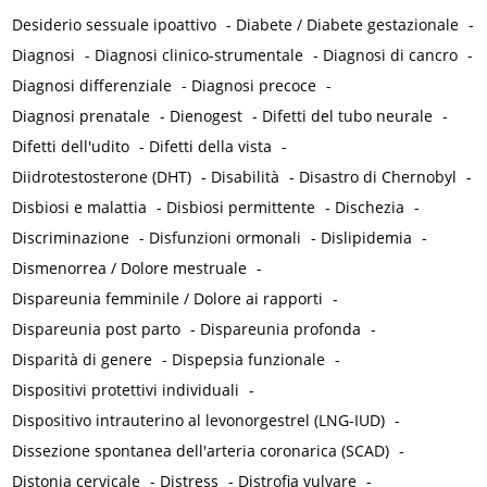
Desiderio sessuale ipoattivo
-
Diabete / Diabete gestazionale
-
Diagnosi
-
Diagnosi clinico-strumentale
-
Diagnosi di cancro
-
Diagnosi differenziale
-
Diagnosi precoce
-
Diagnosi prenatale
-
Dienogest
-
Difetti del tubo neurale
-
Difetti dell'udito
-
Difetti della vista
-
Diidrotestosterone (DHT)
-
Disabilità
-
Disastro di Chernobyl
-
Disbiosi e malattia
-
Disbiosi permittente
-
Dischezia
-
Discriminazione
-
Disfunzioni ormonali
-
Dislipidemia
-
Dismenorrea / Dolore mestruale
-
Dispareunia femminile / Dolore ai rapporti
-
Dispareunia post parto
-
Dispareunia profonda
-
Disparità di genere
-
Dispepsia funzionale
-
Dispositivi protettivi individuali
-
Dispositivo intrauterino al levonorgestrel (LNG-IUD)
-
Dissezione spontanea dell'arteria coronarica (SCAD)
-
Distonia cervicale
-
Distress
-
Distrofia vulvare
-