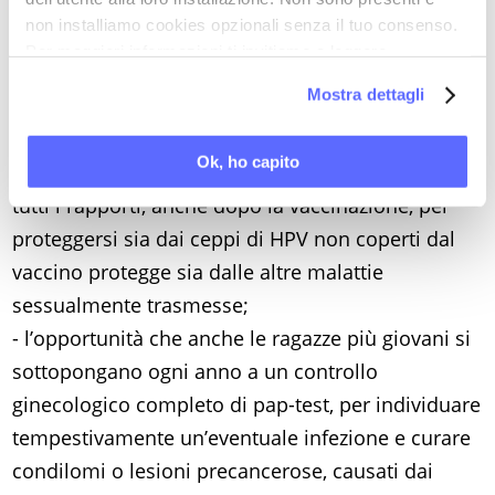
- come questo meccanismo consenta al vaccino
non installiamo cookies opzionali senza il tuo consenso.
di colpire anche altri ceppi (fra cui il 31, il 33 e il
Per maggiori informazioni ti invitiamo a leggere
35) caratterizzati da un “numero di targa” molto
la nostra
Cookie Policy
.
Mostra dettagli
simile: un fenomeno noto come “protezione
incrociata”;
Ok, ho capito
- l’importanza di usare comunque il profilattico in
tutti i rapporti, anche dopo la vaccinazione, per
proteggersi sia dai ceppi di HPV non coperti dal
vaccino protegge sia dalle altre malattie
sessualmente trasmesse;
- l’opportunità che anche le ragazze più giovani si
sottopongano ogni anno a un controllo
ginecologico completo di pap-test, per individuare
tempestivamente un’eventuale infezione e curare
condilomi o lesioni precancerose, causati dai