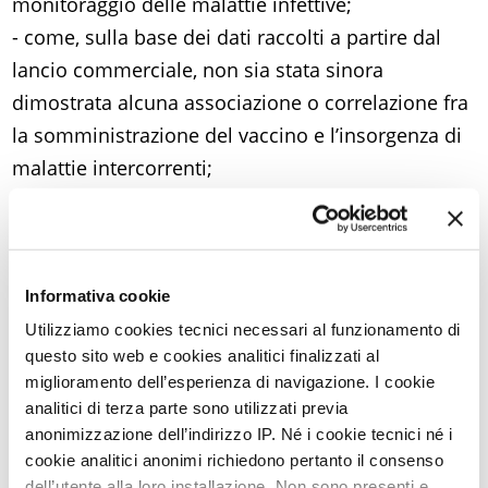
monitoraggio delle malattie infettive;
- come, sulla base dei dati raccolti a partire dal
lancio commerciale, non sia stata sinora
dimostrata alcuna associazione o correlazione fra
la somministrazione del vaccino e l’insorgenza di
malattie intercorrenti;
- perché il vaccino è assolutamente sicuro: esso
non contiene parti di DNA virale, ma solo una
proteina (chiamata L1) che fa parte del capsìde (la
“carrozzeria” del virus). Questa proteina contiene il
Informativa cookie
“numero di targa” biochimico del virus (6, 11, 16 o
Utilizziamo cookies tecnici necessari al funzionamento di
questo sito web e cookies analitici finalizzati al
18) e consente al sistema immunitario – e ai suoi
miglioramento dell’esperienza di navigazione. I cookie
anticorpi – di identificare e neutralizzare il ceppo
analitici di terza parte sono utilizzati previa
virale nel momento stesso in cui viene a contatto
anonimizzazione dell’indirizzo IP. Né i cookie tecnici né i
con l’organismo;
cookie analitici anonimi richiedono pertanto il consenso
dell’utente alla loro installazione. Non sono presenti e