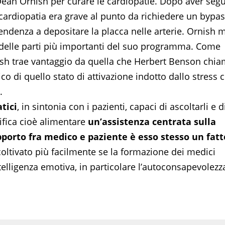
Dean Ornish per curare le cardiopatie. Dopo aver segu
cardiopatia era grave al punto da richiedere un bypa
ndenza a depositare la placca nelle arterie. Ornish m
 delle parti più importanti del suo programma. Come
ish trae vantaggio da quella che Herbert Benson chi
gico di quello stato di attivazione indotto dallo stress 
.
tici
, in sintonia con i pazienti, capaci di ascoltarli e d
nifica cioè alimentare
un’assistenza centrata sulla
apporto fra medico e paziente è esso stesso un fatt
oltivato più facilmente se la formazione dei medici
elligenza emotiva, in particolare l’autoconsapevolezz