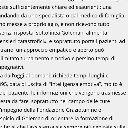
oste sufficientemente chiare ed esaurienti: una
ndando da uno specialista o dal medico di famiglia.
o messe a proprio agio, e non ricevono tutto
senza risposta, sottolinea Goleman, alimenta
ensieri catastrofici», e soprattutto porta i pazienti ad
ntrario, un approccio empatico e aperto può
 limitato turbamento emotivo e persino tempi di
mpegnativi.
a dall’oggi al domani: richiede tempi lunghi e
995, data di uscita di “Intelligenza emotiva”, molto è
 del paziente, le informazioni che vengono trasmesse
esta da fare, soprattutto nel campo delle cure
 L’impegno della Fondazione Graziottin ne è
uspicio di Goleman di orientare la formazione di
r far sì che l’assistenza sia sempre più centrata sulla