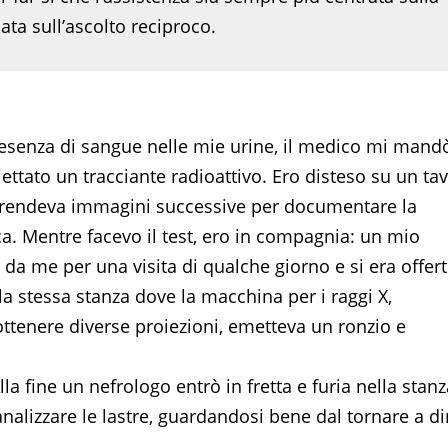
ata sull’ascolto reciproco.
 presenza di sangue nelle mie urine, il medico mi mand
ttato un tracciante radioattivo. Ero disteso su un ta
prendeva immagini successive per documentare la
ca. Mentre facevo il test, ero in compagnia: un mio
 da me per una visita di qualche giorno e si era offer
a stessa stanza dove la macchina per i raggi X,
ottenere diverse proiezioni, emetteva un ronzio e
a fine un nefrologo entrò in fretta e furia nella stanz
alizzare le lastre, guardandosi bene dal tornare a di