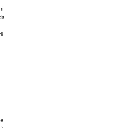
ni
da
di
te