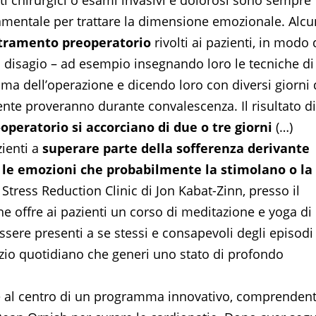
nti chirurgici o esami invasivi e dolorosi sono sempre
mentale per trattare la dimensione emozionale. Alcu
ramento pre­operatorio
rivolti ai pazienti, in modo 
rio disagio – ad esempio insegnando loro le tecniche di
a dell’operazione e dicendo loro con diversi giorni 
ente proveranno durante convalescenza. Il risultato di
operatorio si accorciano di due o tre giorni
(…)
ienti a
superare parte della sofferenza derivante
 le emozioni che probabilmente la stimolano o la
Stress Reduction Clinic di Jon Kabat-Zinn, presso il
e offre ai pazienti un corso di meditazione e yoga di
 essere presenti a se stessi e consapevoli degli episodi
cizio quotidiano che generi uno stato di profondo
he al centro di un programma innovativo, comprenden