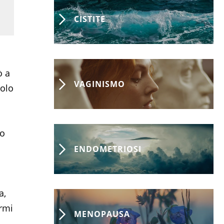
CISTITE
ò a
VAGINISMO
volo
to
ENDOMETRIOSI
a,
rmi
MENOPAUSA