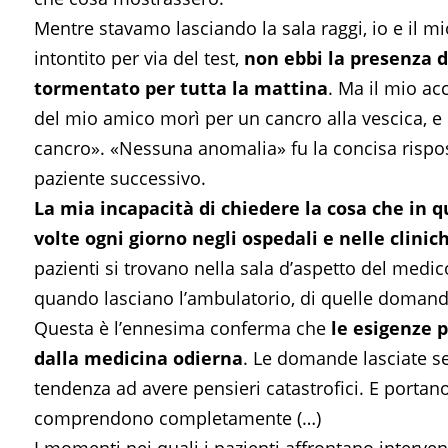
Mentre stavamo lasciando la sala raggi, io e il 
intontito per via del test,
non ebbi la presenza di
tormentato per tutta la mattina
. Ma il mio ac
del mio amico morì per un cancro alla vescica, e 
cancro». «Nessuna anomalia» fu la concisa risposta
paziente successivo.
La mia incapacità di chiedere la cosa che in
volte ogni giorno negli ospedali e nelle clinic
pazienti si trovano nella sala d’aspetto del med
quando lasciano l’ambulatorio, di quelle domande
Questa è l’ennesima conferma che
le esigenze 
dalla medicina odierna
. Le domande lasciate se
tendenza ad avere pensieri catastrofici. E portano
comprendono completamente (…)