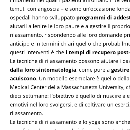
I momenti nei quali i pazienti affrontano interve
temuti con angoscia – e sono un’occasione fonda
ospedali hanno sviluppato
programmi di addest
aiutarli a lenire le loro paure e a gestire il prop
rilassamento, rispondendo alle loro domande prim
anticipo e in termini chiari quello che probabilm
questi interventi è che
i tempi di recupero post-
Le tecniche di rilassamento possono aiutare i paz
dalla loro sintomatologia
, come pure a
gestire
acuiscono
. Un modello esemplare è quello della 
Medical Center della Massachusetts University, ch
dieci settimane: l’obiettivo è quello di riuscire a
emotivi nel loro svolgersi, e di coltivare un eser
rilassamento.
Le tecniche di rilassamento e lo yoga sono anc