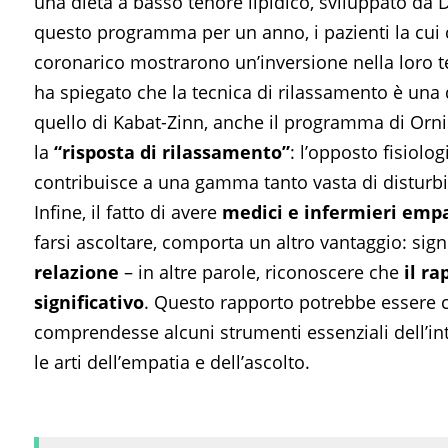
una dieta a basso tenore lipidico, sviluppato da 
questo programma per un anno, i pazienti la cui 
coronarico mostrarono un’inversione nella loro te
ha spiegato che la tecnica di rilassamento è una
quello di Kabat-Zinn, anche il programma di Orn
la
“risposta di rilassamento”
: l’opposto fisiolo
contribuisce a una gamma tanto vasta di disturbi
Infine, il fatto di avere
medici e infermieri empa
farsi ascoltare, comporta un altro vantaggio: sig
relazione
– in altre parole, riconoscere che
il r
significativo
. Questo rapporto potrebbe essere c
comprendesse alcuni strumenti essenziali dell’int
le arti dell’empatia e dell’ascolto.