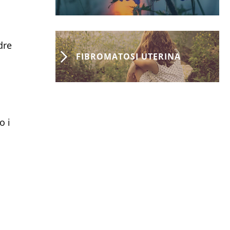
dre
FIBROMATOSI UTERINA
o i