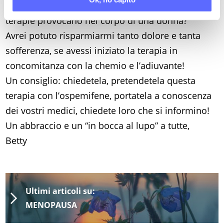
e solo il tumore, e non tutto ciò che esso e le
terapie provocano nel corpo di una donna?
Avrei potuto risparmiarmi tanto dolore e tanta
sofferenza, se avessi iniziato la terapia in
concomitanza con la chemio e l’adiuvante!
Un consiglio: chiedetela, pretendetela questa
terapia con l’ospemifene, portatela a conoscenza
dei vostri medici, chiedete loro che si informino!
Un abbraccio e un “in bocca al lupo” a tutte,
Betty
Ultimi articoli su:
MENOPAUSA