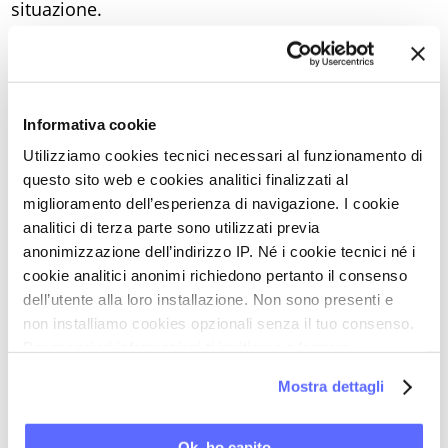
situazione.
Ottobre 2017: l’ospemifene ha fatto miracoli! Non
è stato facile ma le cose, almeno sotto l’aspetto
fisico, sono tornate praticamente alla normalità,
Informativa cookie
anzi direi di esser tornata alle condizioni fisiche di
Utilizziamo cookies tecnici necessari al funzionamento di
prima della menopausa. I rapporti con il mio
questo sito web e cookies analitici finalizzati al
partner sono timidamente ripresi, il dolore è
miglioramento dell’esperienza di navigazione. I cookie
completamente sparito e da così può solo
analitici di terza parte sono utilizzati previa
migliorare, e questo aiuterà senza dubbio la
anonimizzazione dell’indirizzo IP. Né i cookie tecnici né i
cookie analitici anonimi richiedono pertanto il consenso
nostra relazione anche sul piano psicologico ed
dell’utente alla loro installazione. Non sono presenti e
emotivo.
non installiamo cookies opzionali senza il tuo consenso.
Ma perché ho dovuto aspettare tanto?
Per maggiori informazioni ti invitiamo a leggere
Perché tutte le persone incontrate durante e dopo
la nostra
Cookie Policy
.
Mostra dettagli
la malattia non hanno saputo aiutarmi?
Perché gli oncologi vedono e combattono sempre
Ok, ho capito