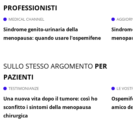
PROFESSIONISTI
MEDICAL CHANNEL
AGGIORNA
Sindrome genito-urinaria della
Sindrome 
menopausa: quando usare l'ospemifene
menopausa
SULLO STESSO ARGOMENTO
PER
PAZIENTI
TESTIMONIANZE
LE VOSTR
Una nuova vita dopo il tumore: così ho
Ospemifen
sconfitto i sintomi della menopausa
amico del
chirurgica