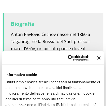
Biografia
Antòn Pàvlovič Čechov nasce nel 1860 a
Taganròg, nella Russia del Sud, presso il
mare d’Azòv, un piccolo paese dove il
padre, Pàvel Egoròvič (nato in una famiglia
originariamente di servi della gleba),
descritto come un tiranno, possiede un
Informativa cookie
negozio di generi alimentari e coloniali.
Utilizziamo cookies tecnici necessari al funzionamento di
Iscritto al liceo locale, nel tempo libero
questo sito web e cookies analitici finalizzati al
dalla scuola, Antòn sbriga commissioni e
miglioramento dell’esperienza di navigazione. I cookie
aiuta il genitore in bottega.
analitici di terza parte sono utilizzati previa
Nel 1876, Pàvel Egoròvič fallisce ed è
anonimizzazione dell’indirizzo IP. Né i cookie tecnici né i