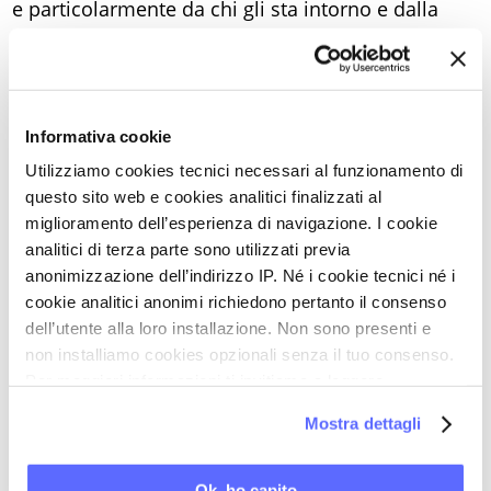
e particolarmente da chi gli sta intorno e dalla
società che può accompagnarlo nel compito di
vivere la vecchiaia come compimento e non come
interruzione o come fine. Anzi, la vecchiaia è
un
Informativa cookie
momento di verità che svela come la vita sia
costitutivamente fatta di perdite
, di
Utilizziamo cookies tecnici necessari al funzionamento di
questo sito web e cookies analitici finalizzati al
assunzione di limiti e di povertà, di debolezze e
miglioramento dell’esperienza di navigazione. I cookie
negatività. La vecchiaia, ponendo l’uomo in una
analitici di terza parte sono utilizzati previa
grande povertà, lo mette anche in grado di
anonimizzazione dell’indirizzo IP. Né i cookie tecnici né i
cogliersi nella sua verità, quella che si svela al di
cookie analitici anonimi richiedono pertanto il consenso
dell’utente alla loro installazione. Non sono presenti e
là di ogni orpello e di ogni esteriorità. Forse non è
non installiamo cookies opzionali senza il tuo consenso.
un caso che, per Luca, il Vangelo si apra con due
Per maggiori informazioni ti invitiamo a leggere
figure di anziani: Simeone e Anna che
la nostra
Cookie Policy
.
Mostra dettagli
riconoscono e indicano Gesù come Messia.
L’anziano fa segno, indica, trasmette un
Ok, ho capito