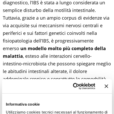
diagnostico, l’IBS è stata a lungo considerata un
semplice disturbo della motilità intestinale.
Tuttavia, grazie a un ampio corpus di evidenze via
via acquisite sui meccanismi nervosi centrali e
periferici e sui fattori genetici coinvolti nella
fisiopatologia dell’IBS, è progressivamente
emerso
un modello molto più completo della
malattia
, esteso alle interazioni cervello-
intestino-microbiota che possono spiegare meglio
le abitudini intestinali alterate, il dolore
addominale cronico e soprattutto le comorbilità
psichiatriche.
Nella review, gli autori illustrano:
- l’
impatto del GBA
su connettoma intestinale e
Informativa cookie
sistema nervoso enterico, da un lato, e su
Utilizziamo cookies tecnici necessari al funzionamento di