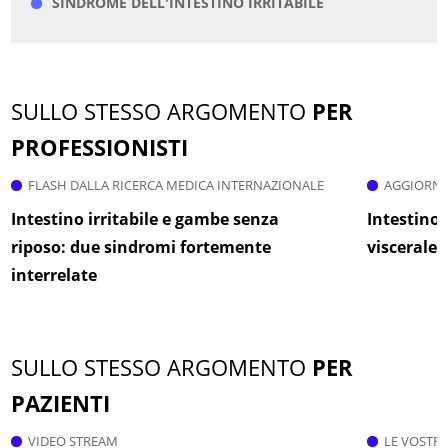
SINDROME DELL'INTESTINO IRRITABILE
SULLO STESSO ARGOMENTO
PER
PROFESSIONISTI
FLASH DALLA RICERCA MEDICA INTERNAZIONALE
AGGIORNA
Intestino irritabile e gambe senza
Intestino,
riposo: due sindromi fortemente
viscerale:
interrelate
SULLO STESSO ARGOMENTO
PER
PAZIENTI
VIDEO STREAM
LE VOSTR