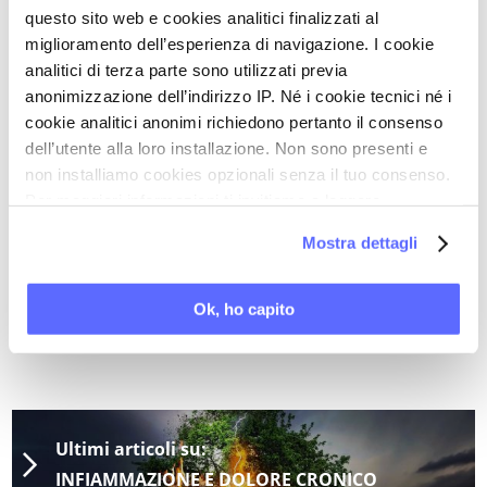
strutture e funzioni cerebrali dall’altro, in
questo sito web e cookies analitici finalizzati al
condizioni fisiologiche e negli stati d’ansia;
miglioramento dell’esperienza di navigazione. I cookie
analitici di terza parte sono utilizzati previa
- le
correlazioni emergenti
fra reti cerebrali e
anonimizzazione dell’indirizzo IP. Né i cookie tecnici né i
parametri genomici, gastrointestinali, immunitari
cookie analitici anonimi richiedono pertanto il consenso
e relativi al microbioma intestinale;
dell’utente alla loro installazione. Non sono presenti e
- come queste conoscenze si inquadrino in un
non installiamo cookies opzionali senza il tuo consenso.
Per maggiori informazioni ti invitiamo a leggere
modello sistemico
dell’IBS
;
la nostra
Cookie Policy
.
- le
implicazioni di tale modello
per una
Mostra dettagli
migliore comprensione della fisiopatologia del
disturbo, la diagnosi precoce e lo sviluppo di
Ok, ho capito
approcci terapeutici più efficaci.
Ultimi articoli su:
INFIAMMAZIONE E DOLORE CRONICO