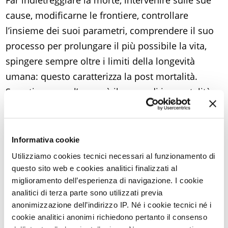
Far indietreggiare la morte, intervenire sulle sue
cause, modificarne le frontiere, controllare
l’insieme dei suoi parametri, comprendere il suo
processo per prolungare il più possibile la vita,
spingere sempre oltre i limiti della longevità
umana: questo caratterizza la post mortalità.
Se antico come l’uomo è il sogno di immortalità,
la
società post mortale osa un passo
sconosciuto alle altre epoche storiche
: essa
afferma, contando sull’impressionante forza di
Informativa cookie
persuasione propria delle scoperte e delle
Utilizziamo cookies tecnici necessari al funzionamento di
innovazioni tecnoscientifiche applicate all’ambito
questo sito web e cookies analitici finalizzati al
miglioramento dell’esperienza di navigazione. I cookie
biomedico, la realizzabilità di tale sogno, il
analitici di terza parte sono utilizzati previa
passaggio del sogno allo stato di realtà, la sua
anonimizzazione dell’indirizzo IP. Né i cookie tecnici né i
dislocazione dai cieli alla terra, dagli dei agli
cookie analitici anonimi richiedono pertanto il consenso