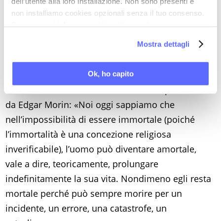
umani, dal domani escatologico dell’aldilà all’oggi
dell’utente alla loro installazione. Non sono presenti e
non installiamo cookies opzionali senza il tuo consenso.
del qui e ora.
Nel post mortale emerge una
Per maggiori informazioni ti invitiamo a leggere
speranza non più religiosa, ma scientifica e
la nostra
Cookie Policy
.
Mostra dettagli
medica
. Alla promessa di una immortalità
dell’anima, si sostituisce quella di una relativa
amortalità del corpo.
Ok, ho capito
Il
concetto di amortalità
è stato ben precisato
da Edgar Morin: «Noi oggi sappiamo che
nell’impossibilità di essere immortale (poiché
l’immortalità è una concezione religiosa
inverificabile), l’uomo può diventare amortale,
vale a dire, teoricamente, prolungare
indefinitamente la sua vita. Nondimeno egli resta
mortale perché può sempre morire per un
incidente, un errore, una catastrofe, un