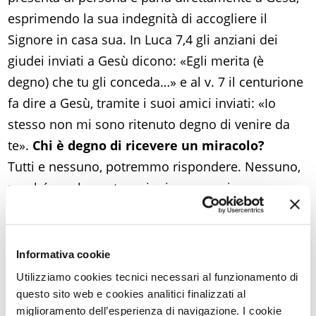
esprimendo la sua indegnità di accogliere il
Signore in casa sua. In Luca 7,4 gli anziani dei
giudei inviati a Gesù dicono: «Egli merita (è
degno) che tu gli conceda…» e al v. 7 il centurione
fa dire a Gesù, tramite i suoi amici inviati: «Io
stesso non mi sono ritenuto degno di venire da
te».
Chi è degno di ricevere un miracolo?
Tutti e nessuno, potremmo rispondere. Nessuno,
perché con le nostre azioni non possiamo
assicurarci alcun potere sull’agire di Dio. Tutti,
perché il dolore – qualsiasi dolore segnato dal
potere della morte –
costituisce una
Informativa cookie
contraddizione al desiderio di vita che Dio ha
Utilizziamo cookies tecnici necessari al funzionamento di
per noi e lo spinge a intervenire
. Perciò ciascun
questo sito web e cookies analitici finalizzati al
miglioramento dell’esperienza di navigazione. I cookie
figlio di Adamo può avere la fiducia che il suo