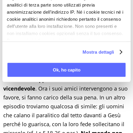
analitici di terza parte sono utilizzati previa
dolore sale direttamente davanti a Dio, è un grido
anonimizzazione dell’indirizzo IP. Né i cookie tecnici né i
che il Signore non può ignorare.
cookie analitici anonimi richiedono pertanto il consenso
In questo testo assistiamo a un intervento corale:
dell’utente alla loro installazione. Non sono presenti e
non installiamo cookies opzionali senza il tuo consenso.
il centurione invia alcuni anziani dei giudei e poi
Per maggiori informazioni ti invitiamo a leggere
alcuni amici come suoi portavoce presso Gesù. I
la nostra
Cookie Policy
.
Mostra dettagli
primi intercedono descrivendolo come un uomo
buono, che ama il popolo, che si è comportato
come un amico.
Quest’uomo pagano ha saputo
Ok, ho capito
instaurare rapporti di fraternità, di aiuto
vicendevole
. Ora i suoi amici intervengono a suo
favore, si fanno carico della sua pena. In un altro
episodio troviamo qualcosa di simile: gli uomini
che calano il paralitico dal tetto davanti a Gesù
perché lo guarisca, con la loro fede sollecitano il