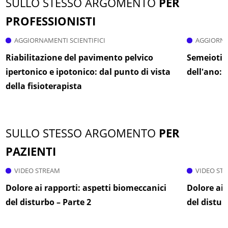
SULLO STESSO ARGOMENTO
PER
PROFESSIONISTI
AGGIORNAMENTI SCIENTIFICI
AGGIORNA
Riabilitazione del pavimento pelvico
Semeiotic
ipertonico e ipotonico: dal punto di vista
dell'ano: i
della fisioterapista
SULLO STESSO ARGOMENTO
PER
PAZIENTI
VIDEO STREAM
VIDEO ST
Dolore ai rapporti: aspetti biomeccanici
Dolore ai 
del disturbo – Parte 2
del distur