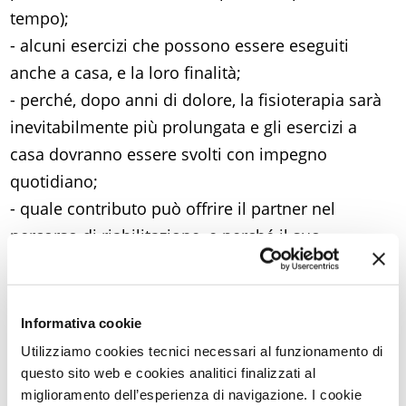
tempo);
- alcuni esercizi che possono essere eseguiti
anche a casa, e la loro finalità;
- perché, dopo anni di dolore, la fisioterapia sarà
inevitabilmente più prolungata e gli esercizi a
casa dovranno essere svolti con impegno
quotidiano;
- quale contributo può offrire il partner nel
percorso di riabilitazione, e perché il suo
coinvolgimento può migliorare lo stesso rapporto
di coppia;
- gli specifici benefici di una camminata
Informativa cookie
quotidiana all’aria aperta, di primo mattino;
Utilizziamo cookies tecnici necessari al funzionamento di
- gli obiettivi della terapia farmacologica di lungo
questo sito web e cookies analitici finalizzati al
miglioramento dell’esperienza di navigazione. I cookie
periodo, quando necessaria;