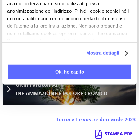
analitici di terza parte sono utilizzati previa
- l’opportunità di rivolgersi a medici preparati
anonimizzazione dell’indirizzo IP. Né i cookie tecnici né i
nella cura del dolore cronico, e disponibili ad
cookie analitici anonimi richiedono pertanto il consenso
affrontare tutti i fattori in gioco nel suo complesso
dell’utente alla loro installazione. Non sono presenti e
non installiamo cookies opzionali senza il tuo consenso.
quadro clinico.
Per maggiori informazioni ti invitiamo a leggere
la nostra
Cookie Policy
.
Realizzazione tecnica di
Monica Sansone
Mostra dettagli
Ok, ho capito
Ultimi articoli su:
INFIAMMAZIONE E DOLORE CRONICO
Torna a Le vostre domande 2023
STAMPA PDF