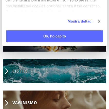
dell’utente alla loro installazione. Non sono presenti e
non installiamo cookies opzionali senza il tuo consenso.
DOLORE VULVARE
Per maggiori informazioni ti invitiamo a leggere
la nostra
Cookie Policy
.
Mostra dettagli
Ok, ho capito
INFIAMMAZIONE E DOLORE CRONICO
CISTITE
VAGINISMO