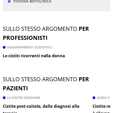
TOSSINA BOTULINICA
SULLO STESSO ARGOMENTO
PER
PROFESSIONISTI
AGGIORNAMENTI SCIENTIFICI
Le cistiti ricorrenti nella donna
SULLO STESSO ARGOMENTO
PER
PAZIENTI
LE VOSTRE DOMANDE
AUDIO ST
Cistite post-coitale, dalla diagnosi alla
Cistite re