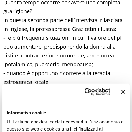
Quanto tempo occorre per avere una completa
guarigione?
In questa seconda parte dell’intervista, rilasciata
in inglese, la professoressa Graziottin illustra:
- le più frequenti situazioni in cui il valore del pH
può aumentare, predisponendo la donna alla
cistite: contraccezione ormonale, amenorrea
ipotalamica, puerperio, menopausa;
- quando è opportuno ricorrere alla terapia
estrogenica locale;
- l’importanza di comunicare la diagnosi anche al
partner e di assegnargli un ruolo costruttivo negli
esercizi di stretching da fare a casa;
Informativa cookie
- alcune variabili che influenzano la prognosi:
Utilizziamo cookies tecnici necessari al funzionamento di
celiachia e altre forme di intolleranza alimentare;
questo sito web e cookies analitici finalizzati al