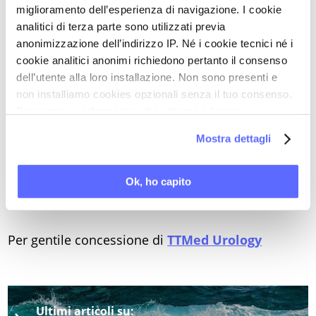
pavimento pelvico iperattivo miogeno; scarsa
miglioramento dell’esperienza di navigazione. I cookie
compatibilità dimensione fra i genitali di lei e di
analitici di terza parte sono utilizzati previa
anonimizzazione dell’indirizzo IP. Né i cookie tecnici né i
lui;
cookie analitici anonimi richiedono pertanto il consenso
- a quali cure specifiche bisogna ricorrere in caso
dell’utente alla loro installazione. Non sono presenti e
di tensione muscolare di natura miogenica;
non installiamo cookies opzionali senza il tuo consenso.
- perché la fisioterapia di rilassamento può essere
Per maggiori informazioni ti invitiamo a leggere
la nostra
Cookie Policy
.
utile anche in vista di un successivo parto;
Mostra dettagli
- che cos’è la sindrome vescicale cronica, e perché
allunga i tempi e rende incerti gli esiti della
Ok, ho capito
terapia.
Per gentile concessione di
TTMed Urology
Ultimi articoli su: