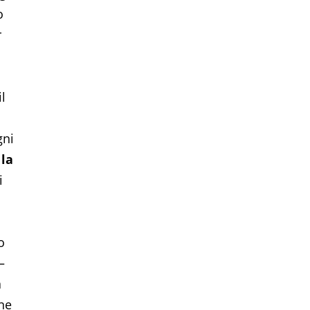
o
r
l
gni
 la
i
o
–
a
ne