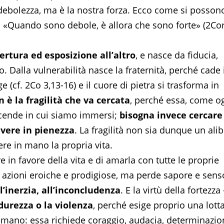
a debolezza, ma è la nostra forza. Ecco come si posson
: «Quando sono debole, è allora che sono forte» (2Co
ertura ed esposizione all’altro
, e nasce da fiducia,
ro. Dalla vulnerabilità nasce la fraternità, perché cade i
 (cf. 2Co 3,13-16) e il cuore di pietra si trasforma in
 è la fragilità che va cercata
, perché essa, come o
vicende in cui siamo immersi;
bisogna invece cercare
vivere in pienezza
. La fragilità non sia dunque un alib
re in mano la propria vita.
re in favore della vita e di amarla con tutte le proprie
di azioni eroiche e prodigiose, ma perde sapore e sens
all’inerzia, all’inconcludenza
. E la virtù della fortezza 
durezza o la violenza
, perché esige proprio una lott
 umano: essa richiede coraggio, audacia, determinazio