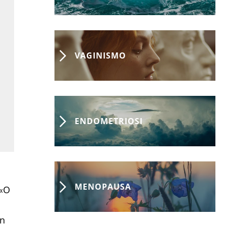
VAGINISMO
ENDOMETRIOSI
MENOPAUSA
 «O
on