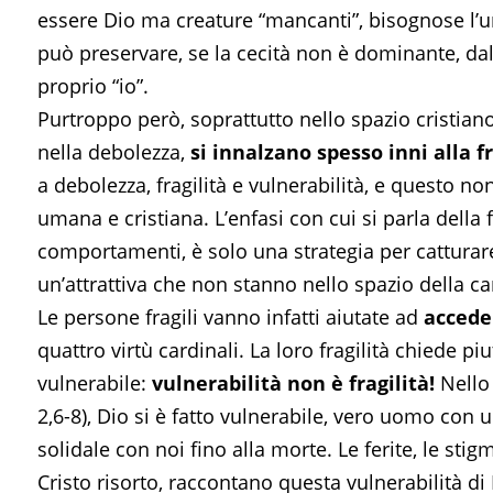
essere Dio ma creature “mancanti”, bisognose l’un
può preservare, se la cecità non è dominante, dall
proprio “io”.
Purtroppo però, soprattutto nello spazio cristiano,
nella debolezza,
si innalzano spesso inni alla fr
a debolezza, fragilità e vulnerabilità, e questo n
umana e cristiana. L’enfasi con cui si parla della f
comportamenti, è solo una strategia per catturare
un’attrattiva che non stanno nello spazio della car
Le persone fragili vanno infatti aiutate ad
acceder
quattro virtù cardinali. La loro fragilità chiede pi
vulnerabile:
vulnerabilità non è fragilità!
Nello 
2,6-8), Dio si è fatto vulnerabile, vero uomo con u
solidale con noi fino alla morte. Le ferite, le st
Cristo risorto, raccontano questa vulnerabilità di