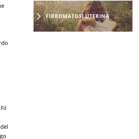
he
FIBROMATOSI UTERINA
ardo
Fil
 del
ogo