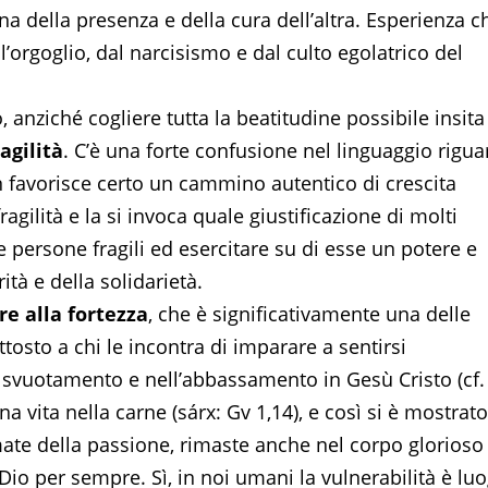
a della presenza e della cura dell’altra. Esperienza c
’orgoglio, dal narcisismo e dal culto egolatrico del
 anziché cogliere tutta la beatitudine possibile insita
agilità
. C’è una forte confusione nel linguaggio rigu
on favorisce certo un cammino autentico di crescita
ragilità e la si invoca quale giustificazione di molti
 persone fragili ed esercitare su di esse un potere e
ità e della solidarietà.
e alla fortezza
, che è significativamente una delle
uttosto a chi le incontra di imparare a sentirsi
svuotamento e nell’abbassamento in Gesù Cristo (cf. 
na vita nella carne (sárx: Gv 1,14), e così si è mostrato
igmate della passione, rimaste anche nel corpo glorioso
 Dio per sempre. Sì, in noi umani la vulnerabilità è lu