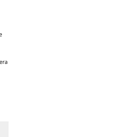
e
era