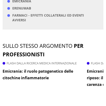
EMICRANIA
ERENUMAB
FARMACI - EFFETTI COLLATERALI ED EVENTI
AVVERSI
SULLO STESSO ARGOMENTO
PER
PROFESSIONISTI
FLASH DALLA RICERCA MEDICA INTERNAZIONALE
FLASH DA
Emicrania: il ruolo patogenetico delle
Emicrania
citochine infiammatorie
riposo: il
carenza d