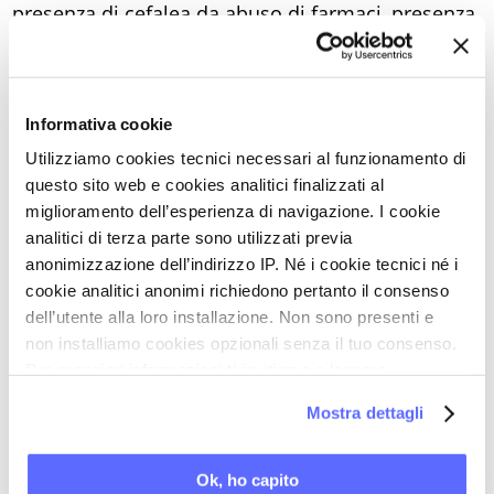
presenza di cefalea da abuso di farmaci, presenza
di aura.
Questi, in sintesi, i risultati:
- l’iniziale campione di 128 pazienti si è
Informativa cookie
considerevolmente ridotto nel tempo (mese 6:
Utilizziamo cookies tecnici necessari al funzionamento di
n=105; mese 9: n=74; mese 12: n=54);
questo sito web e cookies analitici finalizzati al
- la proporzione di pazienti che hanno riportato
miglioramento dell’esperienza di navigazione. I cookie
analitici di terza parte sono utilizzati previa
almeno un effetto collaterale
nel corso dei 12
anonimizzazione dell’indirizzo IP. Né i cookie tecnici né i
mesi è la seguente: dopo 3 mesi = 37%; dopo 6
cookie analitici anonimi richiedono pertanto il consenso
mesi = 36%; dopo 9 mesi = 32%; dopo 12 mesi =
dell’utente alla loro installazione. Non sono presenti e
35%;
non installiamo cookies opzionali senza il tuo consenso.
Per maggiori informazioni ti invitiamo a leggere
- in base alla CTCAE, tutti gli eventi avversi sono
la nostra
Cookie Policy
.
risultati di
grado 1 (lieve)
, con una sola eccezione
Mostra dettagli
di
grado 2 (moderato)
;
- sono stati riportati principalmente
cinque
Ok, ho capito